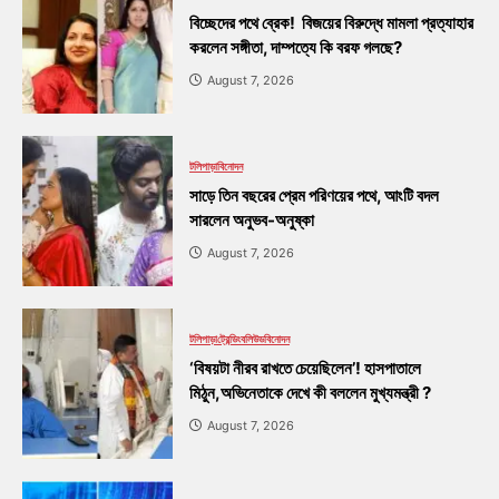
বিচ্ছেদের পথে ব্রেক! বিজয়ের বিরুদ্ধে মামলা প্রত্যাহার
করলেন সঙ্গীতা, দাম্পত্যে কি বরফ গলছে?
August 7, 2026
টলিপাড়া
বিনোদন
সাড়ে তিন বছরের প্রেম পরিণয়ের পথে, আংটি বদল
সারলেন অনুভব-অনুষ্কা
August 7, 2026
টলিপাড়া
ট্রেন্ডিং
বলিউড
বিনোদন
‘বিষয়টা নীরব রাখতে চেয়েছিলেন’! হাসপাতালে
মিঠুন,অভিনেতাকে দেখে কী বললেন মুখ্যমন্ত্রী ?
August 7, 2026