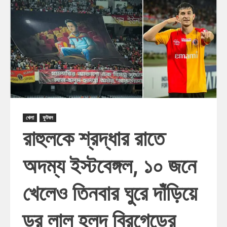
খেলা
ফুটবল
রাহুলকে শ্রদ্ধার রাতে
অদম্য ইস্টবেঙ্গল, ১০ জনে
খেলেও তিনবার ঘুরে দাঁড়িয়ে
ড্র লাল হলুদ ব্রিগেডের