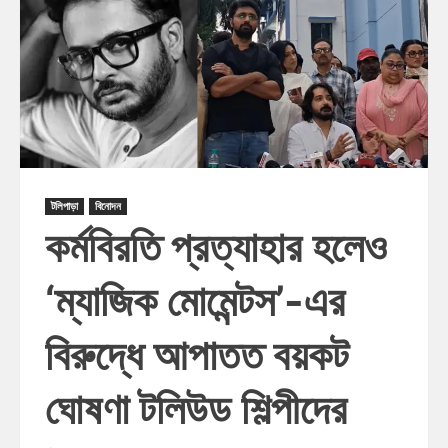
টলিপাড়া
বিনোদন
কর্মবিরতি প্রত্যাহার হলেও
‘ম্যাজিক মোমেন্টস’-এর
বিরুদ্ধে আপাতত বয়কট
ঘোষণা টলিউড শিল্পীদের