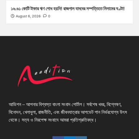
১৬.৬১ কোটি টাকার ঋণ শোধ হয়নি! রাজপাল যাদবের সম্পত্তিতে নিলামের ঘণ্টা!
August 6, 2026
0
আডিশন – আপনার বিশ্বস্ত বাংলা সংবাদ পোর্টাল। সর্বশেষ খবর, বিশ্লেষণ,
বিনোদন, খেলাধুলা, রাজনীতি, এবং জীবনযাত্রার আপডেট পান নির্ভরযোগ্য উৎস
থেকে। সত্য ও নিরপেক্ষ সংবাদে আমরা প্রতিশ্রুতিবদ্ধ।