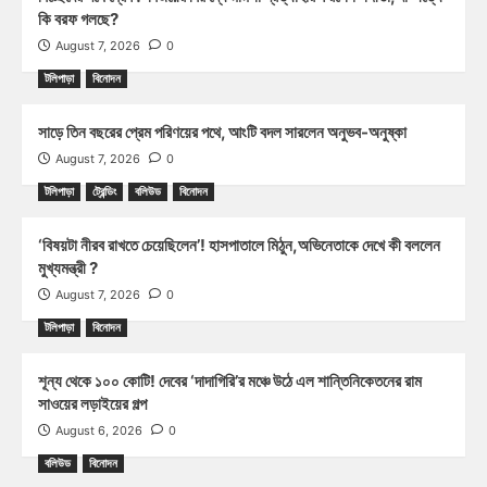
কি বরফ গলছে?
August 7, 2026
0
টলিপাড়া
বিনোদন
সাড়ে তিন বছরের প্রেম পরিণয়ের পথে, আংটি বদল সারলেন অনুভব-অনুষ্কা
August 7, 2026
0
টলিপাড়া
ট্রেন্ডিং
বলিউড
বিনোদন
‘বিষয়টা নীরব রাখতে চেয়েছিলেন’! হাসপাতালে মিঠুন,অভিনেতাকে দেখে কী বললেন
মুখ্যমন্ত্রী ?
August 7, 2026
0
টলিপাড়া
বিনোদন
শূন্য থেকে ১০০ কোটি! দেবের ‘দাদাগিরি’র মঞ্চে উঠে এল শান্তিনিকেতনের রাম
সাওয়ের লড়াইয়ের গল্প
August 6, 2026
0
বলিউড
বিনোদন