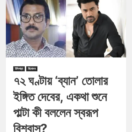
টলিপাড়া
বিনোদন
৭২ ঘণ্টায় ‘ব্যান’ তোলার
ইঙ্গিত দেবের, একথা শুনে
পাল্টা কী বললেন স্বরূপ
বিশ্বাস?