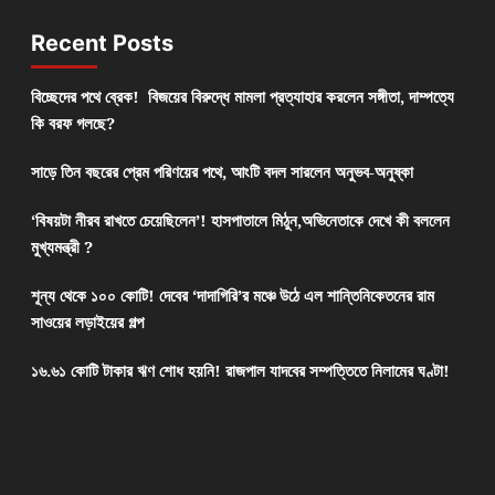
Recent Posts
বিচ্ছেদের পথে ব্রেক! বিজয়ের বিরুদ্ধে মামলা প্রত্যাহার করলেন সঙ্গীতা, দাম্পত্যে
কি বরফ গলছে?
সাড়ে তিন বছরের প্রেম পরিণয়ের পথে, আংটি বদল সারলেন অনুভব-অনুষ্কা
‘বিষয়টা নীরব রাখতে চেয়েছিলেন’! হাসপাতালে মিঠুন,অভিনেতাকে দেখে কী বললেন
মুখ্যমন্ত্রী ?
শূন্য থেকে ১০০ কোটি! দেবের ‘দাদাগিরি’র মঞ্চে উঠে এল শান্তিনিকেতনের রাম
সাওয়ের লড়াইয়ের গল্প
১৬.৬১ কোটি টাকার ঋণ শোধ হয়নি! রাজপাল যাদবের সম্পত্তিতে নিলামের ঘণ্টা!