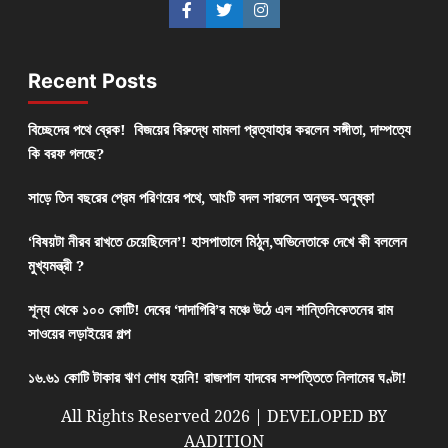
Recent Posts
বিচ্ছেদের পথে ব্রেক! বিজয়ের বিরুদ্ধে মামলা প্রত্যাহার করলেন সঙ্গীতা, দাম্পত্যে
কি বরফ গলছে?
সাড়ে তিন বছরের প্রেম পরিণয়ের পথে, আংটি বদল সারলেন অনুভব-অনুষ্কা
‘বিষয়টা নীরব রাখতে চেয়েছিলেন’! হাসপাতালে মিঠুন,অভিনেতাকে দেখে কী বললেন
মুখ্যমন্ত্রী ?
শূন্য থেকে ১০০ কোটি! দেবের ‘দাদাগিরি’র মঞ্চে উঠে এল শান্তিনিকেতনের রাম
সাওয়ের লড়াইয়ের গল্প
১৬.৬১ কোটি টাকার ঋণ শোধ হয়নি! রাজপাল যাদবের সম্পত্তিতে নিলামের ঘণ্টা!
All Rights Reserved 2026 | DEVELOPED BY
AADITION