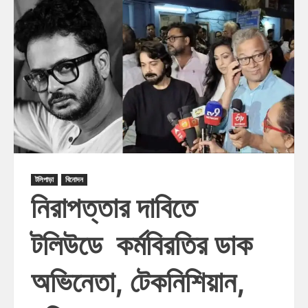
টলিপাড়া
বিনোদন
নিরাপত্তার দাবিতে
টলিউডে কর্মবিরতির ডাক
অভিনেতা, টেকনিশিয়ান,