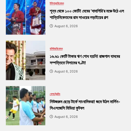
টলিপাড়া
বিনোদন
শূন্য থেকে ১০০ কোটি! দেবের ‘দাদাগিরি’র মঞ্চে উঠে এল
শান্তিনিকেতনের রাম সাওয়ের লড়াইয়ের গল্প
August 6, 2026
বলিউড
বিনোদন
১৬.৬১ কোটি টাকার ঋণ শোধ হয়নি! রাজপাল যাদবের
সম্পত্তিতে নিলামের ঘণ্টা!
August 6, 2026
খেলা
ট্রেন্ডিং
নিউজরুম ছেড়ে টার্ফে সাংবাদিকরা! জমে উঠল মার্লিন-
সিএসজেসি মিডিয়া ফুটবল
August 6, 2026