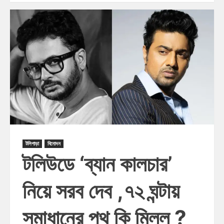
টলিপাড়া
বিনোদন
টলিউডে ‘ব্যান কালচার’
নিয়ে সরব দেব ,৭২ ঘন্টায়
সমাধানের পথ কি মিলল ?