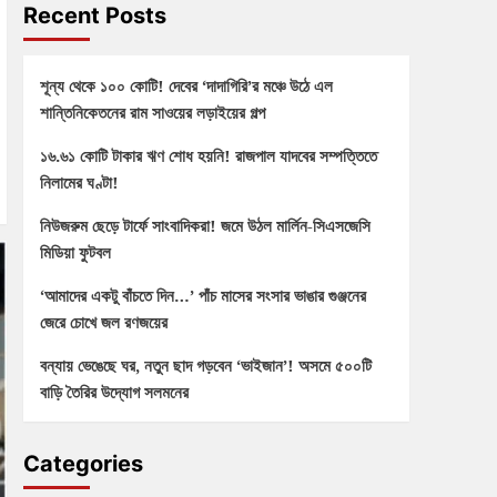
Recent Posts
শূন্য থেকে ১০০ কোটি! দেবের ‘দাদাগিরি’র মঞ্চে উঠে এল
শান্তিনিকেতনের রাম সাওয়ের লড়াইয়ের গল্প
১৬.৬১ কোটি টাকার ঋণ শোধ হয়নি! রাজপাল যাদবের সম্পত্তিতে
নিলামের ঘণ্টা!
নিউজরুম ছেড়ে টার্ফে সাংবাদিকরা! জমে উঠল মার্লিন-সিএসজেসি
মিডিয়া ফুটবল
‘আমাদের একটু বাঁচতে দিন…’ পাঁচ মাসের সংসার ভাঙার গুঞ্জনের
জেরে চোখে জল রণজয়ের
বন্যায় ভেঙেছে ঘর, নতুন ছাদ গড়বেন ‘ভাইজান’! অসমে ৫০০টি
বাড়ি তৈরির উদ্যোগ সলমনের
Categories