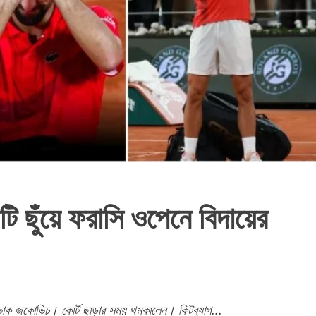
াটি ছুঁয়ে ফরাসি ওপেনে বিদায়ের
োভাক জকোভিচ। কোর্ট ছাড়ার সময় থমকালেন। কিটব্যাগ...