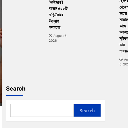
ছেলের
‘ভাইজান’!
থেকে
অসমে ৫০০টি
ভালো
বাড়ি তৈরির
সাঁতার
উদ্যোগ
আছে
সলমনের
অকপট
August 6,
স্বীকা
2026
আর
মাধবন
Au
5, 20
Search
Search