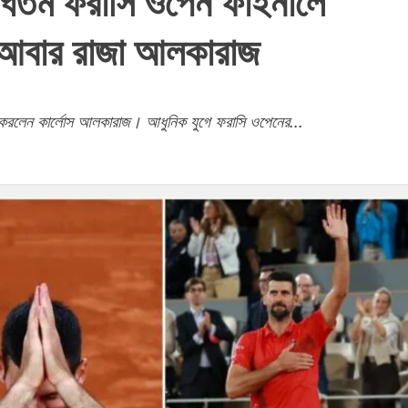
দীর্ঘতম ফরাসি ওপেন ফাইনালে
গে আবার রাজা আলকারাজ
জয় করলেন কার্লোস আলকারাজ। আধুনিক যুগে ফরাসি ওপেনের...