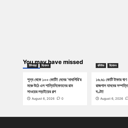
You may have missed
টলিপাড়া
বিনোদন
বলিউড
বিনোদন
শূন্য থেকে ১০০ কোটি! দেবের ‘দাদাগিরি’র
১৬.৬১ কোটি টাকার ঋণ
মঞ্চে উঠে এল শান্তিনিকেতনের রাম
রাজপাল যাদবের সম্পত্ত
সাওয়ের লড়াইয়ের গল্প
ঘণ্টা!
August 6, 2026
0
August 6, 2026