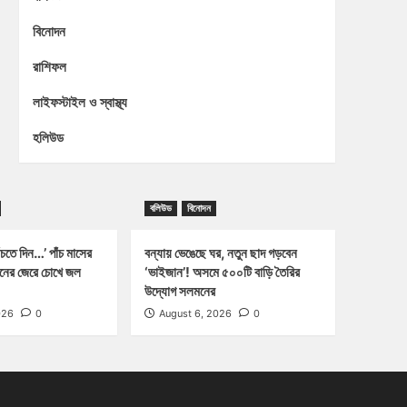
বিনোদন
রাশিফল
লাইফস্টাইল ও স্বাস্থ্য
হলিউড
বলিউড
বিনোদন
চতে দিন…’ পাঁচ মাসের
বন্যায় ভেঙেছে ঘর, নতুন ছাদ গড়বেন
্জনের জেরে চোখে জল
‘ভাইজান’! অসমে ৫০০টি বাড়ি তৈরির
উদ্যোগ সলমনের
026
0
August 6, 2026
0