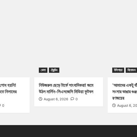
খেলা
ট্রেন্ডিং
টলিপাড়া
বিনোদন
 শোধ হয়নি!
নিউজরুম ছেড়ে টার্ফে সাংবাদিকরা! জমে
‘আমাদের একটু বাঁ
িতে নিলামের
উঠল মার্লিন-সিএসজেসি মিডিয়া ফুটবল
সংসার ভাঙার গুঞ
রণজয়ের
August 6, 2026
0
0
August 6, 2