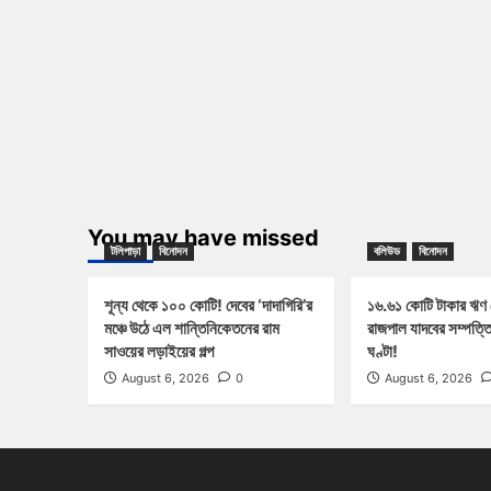
You may have missed
টলিপাড়া
বিনোদন
বলিউড
বিনোদন
শূন্য থেকে ১০০ কোটি! দেবের ‘দাদাগিরি’র
১৬.৬১ কোটি টাকার ঋণ
মঞ্চে উঠে এল শান্তিনিকেতনের রাম
রাজপাল যাদবের সম্পত্ত
সাওয়ের লড়াইয়ের গল্প
ঘণ্টা!
August 6, 2026
0
August 6, 2026