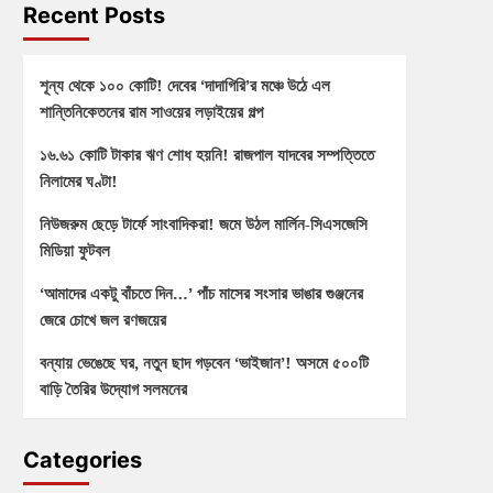
Recent Posts
শূন্য থেকে ১০০ কোটি! দেবের ‘দাদাগিরি’র মঞ্চে উঠে এল
শান্তিনিকেতনের রাম সাওয়ের লড়াইয়ের গল্প
১৬.৬১ কোটি টাকার ঋণ শোধ হয়নি! রাজপাল যাদবের সম্পত্তিতে
নিলামের ঘণ্টা!
নিউজরুম ছেড়ে টার্ফে সাংবাদিকরা! জমে উঠল মার্লিন-সিএসজেসি
মিডিয়া ফুটবল
‘আমাদের একটু বাঁচতে দিন…’ পাঁচ মাসের সংসার ভাঙার গুঞ্জনের
জেরে চোখে জল রণজয়ের
বন্যায় ভেঙেছে ঘর, নতুন ছাদ গড়বেন ‘ভাইজান’! অসমে ৫০০টি
বাড়ি তৈরির উদ্যোগ সলমনের
Categories