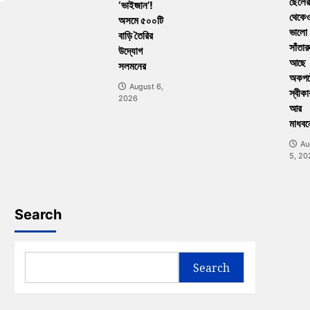
ছেলের
‘ভাইজান’!
থেকে
অসমে ৫০০টি
ভালো
বাড়ি তৈরির
সাঁতার
উদ্যোগ
আছে
সলমনের
অকপট
August 6,
স্বীকা
2026
আর
মাধবন
Au
5, 20
Search
Search