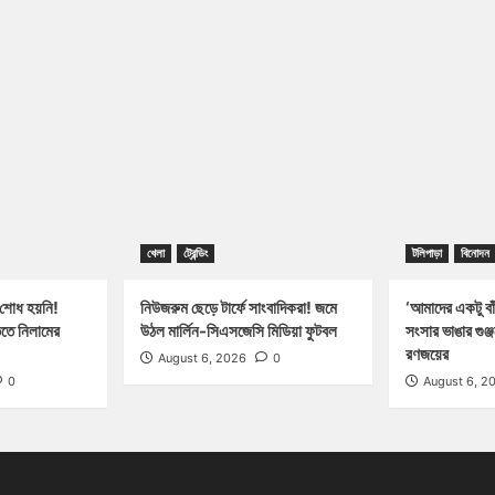
খেলা
ট্রেন্ডিং
টলিপাড়া
বিনোদন
 শোধ হয়নি!
নিউজরুম ছেড়ে টার্ফে সাংবাদিকরা! জমে
‘আমাদের একটু বাঁ
িতে নিলামের
উঠল মার্লিন-সিএসজেসি মিডিয়া ফুটবল
সংসার ভাঙার গুঞ
রণজয়ের
August 6, 2026
0
0
August 6, 2