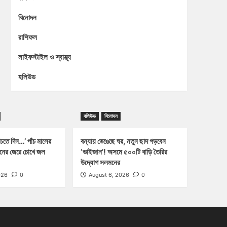
বিনোদন
রাশিফল
লাইফস্টাইল ও স্বাস্থ্য
হলিউড
বলিউড
বিনোদন
চতে দিন…’ পাঁচ মাসের
বন্যায় ভেঙেছে ঘর, নতুন ছাদ গড়বেন
্জনের জেরে চোখে জল
‘ভাইজান’! অসমে ৫০০টি বাড়ি তৈরির
উদ্যোগ সলমনের
026
0
August 6, 2026
0