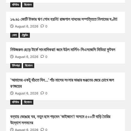
বলিউড
বিনোদন
১৬.৬১ কোটি টাকার ঋণ শোধ হয়নি! রাজপাল যাদবের সম্পত্তিতে নিলামের ঘণ্টা!
August 6, 2026
0
খেলা
ট্রেন্ডিং
নিউজরুম ছেড়ে টার্ফে সাংবাদিকরা! জমে উঠল মার্লিন-সিএসজেসি মিডিয়া ফুটবল
August 6, 2026
0
টলিপাড়া
বিনোদন
‘আমাদের একটু বাঁচতে দিন…’ পাঁচ মাসের সংসার ভাঙার গুঞ্জনের জেরে চোখে জল
রণজয়ের
August 6, 2026
0
বলিউড
বিনোদন
বন্যায় ভেঙেছে ঘর, নতুন ছাদ গড়বেন ‘ভাইজান’! অসমে ৫০০টি বাড়ি তৈরির
উদ্যোগ সলমনের
August 6, 2026
0