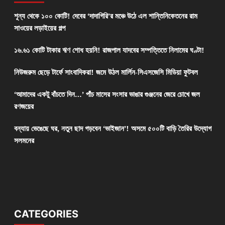
শূন্য থেকে ১০০ কোটি! দেবের ‘দাদাগিরি’র মঞ্চে উঠে এল শান্তিনিকেতনের রাম
সাওয়ের লড়াইয়ের গল্প
১৬.৬১ কোটি টাকার ঋণ শোধ হয়নি! রাজপাল যাদবের সম্পত্তিতে নিলামের ঘণ্টা!
নিউজরুম ছেড়ে টার্ফে সাংবাদিকরা! জমে উঠল মার্লিন-সিএসজেসি মিডিয়া ফুটবল
‘আমাদের একটু বাঁচতে দিন…’ পাঁচ মাসের সংসার ভাঙার গুঞ্জনের জেরে চোখে জল
রণজয়ের
বন্যায় ভেঙেছে ঘর, নতুন ছাদ গড়বেন ‘ভাইজান’! অসমে ৫০০টি বাড়ি তৈরির উদ্যোগ
সলমনের
CATEGORIES