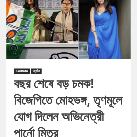
Kolkata
ট্রেন্ডিং
বছর শেষে বড় চমক!
বিজেপিতে মোহভঙ্গ, তৃণমূলে
যোগ দিলেন অভিনেত্রী
পার্নো মিত্র