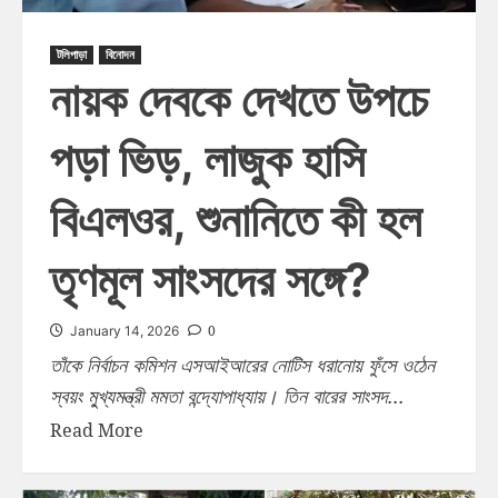
টলিপাড়া
বিনোদন
নায়ক দেবকে দেখতে উপচে
পড়া ভিড়, লাজুক হাসি
বিএলওর, শুনানিতে কী হল
তৃণমূল সাংসদের সঙ্গে?
0
January 14, 2026
তাঁকে নির্বাচন কমিশন এসআইআরের নোটিস ধরানোয় ফুঁসে ওঠেন
স্বয়ং মু্খ্যমন্ত্রী মমতা বন্দ্যোপাধ্যায়। তিন বারের সাংসদ...
Read More