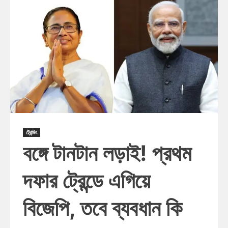
ট্রেন্ডিং
বঙ্গে টানটান লড়াই! প্রথম
দফার ট্রেন্ডে এগিয়ে
বিজেপি, তবে ব্যবধান কি