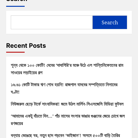
Search
Recent Posts
শূন্য থেকে ১০০ কোটি! দেবের ‘দাদাগিরি’র মঞ্চে উঠে এল শান্তিনিকেতনের রাম
সাওয়ের লড়াইয়ের গল্প
১৬.৬১ কোটি টাকার ঋণ শোধ হয়নি! রাজপাল যাদবের সম্পত্তিতে নিলামের
ঘণ্টা!
নিউজরুম ছেড়ে টার্ফে সাংবাদিকরা! জমে উঠল মার্লিন-সিএসজেসি মিডিয়া ফুটবল
‘আমাদের একটু বাঁচতে দিন…’ পাঁচ মাসের সংসার ভাঙার গুঞ্জনের জেরে চোখে জল
রণজয়ের
বন্যায় ভেঙেছে ঘর, নতুন ছাদ গড়বেন ‘ভাইজান’! অসমে ৫০০টি বাড়ি তৈরির