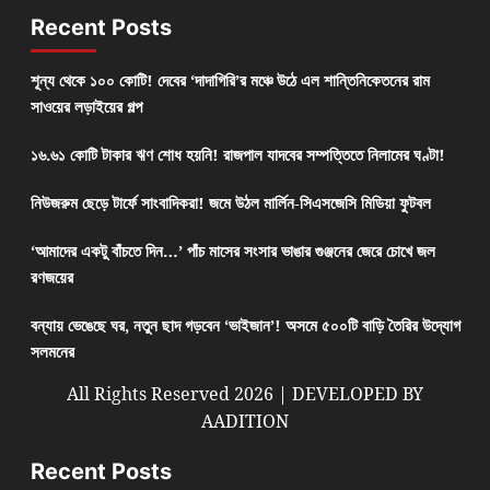
Recent Posts
শূন্য থেকে ১০০ কোটি! দেবের ‘দাদাগিরি’র মঞ্চে উঠে এল শান্তিনিকেতনের রাম
সাওয়ের লড়াইয়ের গল্প
১৬.৬১ কোটি টাকার ঋণ শোধ হয়নি! রাজপাল যাদবের সম্পত্তিতে নিলামের ঘণ্টা!
নিউজরুম ছেড়ে টার্ফে সাংবাদিকরা! জমে উঠল মার্লিন-সিএসজেসি মিডিয়া ফুটবল
‘আমাদের একটু বাঁচতে দিন…’ পাঁচ মাসের সংসার ভাঙার গুঞ্জনের জেরে চোখে জল
রণজয়ের
বন্যায় ভেঙেছে ঘর, নতুন ছাদ গড়বেন ‘ভাইজান’! অসমে ৫০০টি বাড়ি তৈরির উদ্যোগ
সলমনের
All Rights Reserved 2026 | DEVELOPED BY
AADITION
Recent Posts