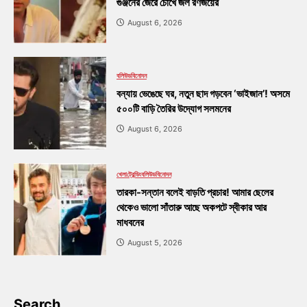
গুঞ্জনের জেরে চোখে জল রণজয়ের
August 6, 2026
বলিউড
বিনোদন
বন্যায় ভেঙেছে ঘর, নতুন ছাদ গড়বেন ‘ভাইজান’! অসমে
৫০০টি বাড়ি তৈরির উদ্যোগ সলমনের
August 6, 2026
খেলা
ট্রেন্ডিং
বলিউড
বিনোদন
তারকা-সন্তান বলেই বাড়তি প্রচার! আমার ছেলের
থেকেও ভালো সাঁতারু আছে অকপটে স্বীকার আর
মাধবনের
August 5, 2026
Search