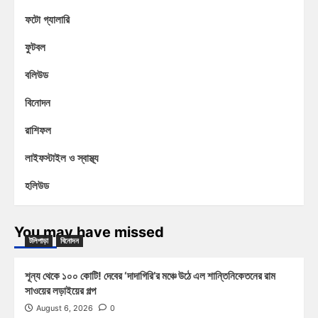
ফটো গ্যালারি
ফুটবল
বলিউড
বিনোদন
রাশিফল
লাইফস্টাইল ও স্বাস্থ্য
হলিউড
You may have missed
টলিপাড়া
বিনোদন
শূন্য থেকে ১০০ কোটি! দেবের ‘দাদাগিরি’র মঞ্চে উঠে এল শান্তিনিকেতনের রাম
সাওয়ের লড়াইয়ের গল্প
August 6, 2026
0