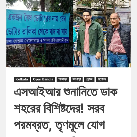
Kolkata
Opar Bangla
অন্যান্য
টলিপাড়া
ট্রেন্ডিং
বিনোদন
এসআইআর শুনানিতে ডাক
শহরের বিশিষ্টদের! সরব
পরমব্রত, তৃণমূলে যোগ