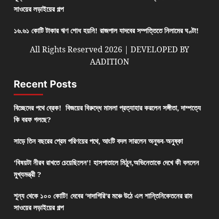
সাওয়ের লড়াইয়ের গল্প
১৬.৬১ কোটি টাকার ঋণ শোধ হয়নি! রাজপাল যাদবের সম্পত্তিতে নিলামের ঘণ্টা!
All Rights Reserved 2026 | DEVELOPED BY
AADITION
Recent Posts
বিচ্ছেদের পথে ব্রেক! বিজয়ের বিরুদ্ধে মামলা প্রত্যাহার করলেন সঙ্গীতা, দাম্পত্যে
কি বরফ গলছে?
সাড়ে তিন বছরের প্রেম পরিণয়ের পথে, আংটি বদল সারলেন অনুভব-অনুষ্কা
‘বিষয়টা নীরব রাখতে চেয়েছিলেন’! হাসপাতালে মিঠুন,অভিনেতাকে দেখে কী বললেন
মুখ্যমন্ত্রী ?
শূন্য থেকে ১০০ কোটি! দেবের ‘দাদাগিরি’র মঞ্চে উঠে এল শান্তিনিকেতনের রাম
সাওয়ের লড়াইয়ের গল্প