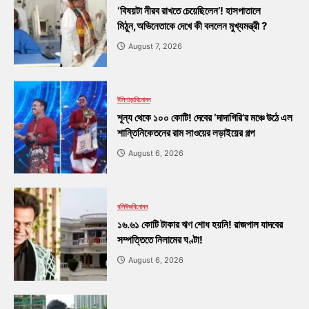
‘বিষয়টা নীরব রাখতে চেয়েছিলেন’! হাসপাতালে
মিঠুন,অভিনেতাকে দেখে কী বললেন মুখ্যমন্ত্রী ?
August 7, 2026
টলিপাড়া
বিনোদন
শূন্য থেকে ১০০ কোটি! দেবের ‘দাদাগিরি’র মঞ্চে উঠে এল
শান্তিনিকেতনের রাম সাওয়ের লড়াইয়ের গল্প
August 6, 2026
বলিউড
বিনোদন
১৬.৬১ কোটি টাকার ঋণ শোধ হয়নি! রাজপাল যাদবের
সম্পত্তিতে নিলামের ঘণ্টা!
August 6, 2026