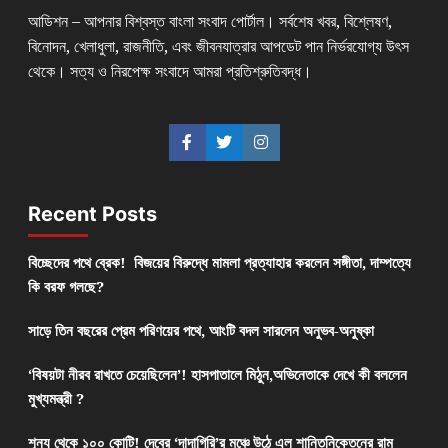
আডিশন – আপনার বিশ্বস্ত বাংলা সংবাদ পোর্টাল। সর্বশেষ খবর, বিশ্লেষণ,
বিনোদন, খেলাধুলা, রাজনীতি, এবং জীবনযাত্রার আপডেট পান নির্ভরযোগ্য উৎস
থেকে। সত্য ও নিরপেক্ষ সংবাদে আমরা প্রতিশ্রুতিবদ্ধ।
Recent Posts
বিচ্ছেদের পথে ব্রেক! বিজয়ের বিরুদ্ধে মামলা প্রত্যাহার করলেন সঙ্গীতা, দাম্পত্যে
কি বরফ গলছে?
সাড়ে তিন বছরের প্রেম পরিণয়ের পথে, আংটি বদল সারলেন অনুভব-অনুষ্কা
‘বিষয়টা নীরব রাখতে চেয়েছিলেন’! হাসপাতালে মিঠুন,অভিনেতাকে দেখে কী বললেন
মুখ্যমন্ত্রী ?
শূন্য থেকে ১০০ কোটি! দেবের ‘দাদাগিরি’র মঞ্চে উঠে এল শান্তিনিকেতনের রাম