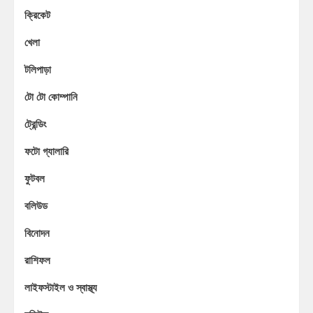
ক্রিকেট
খেলা
টলিপাড়া
টো টো কোম্পানি
ট্রেন্ডিং
ফটো গ্যালারি
ফুটবল
বলিউড
বিনোদন
রাশিফল
লাইফস্টাইল ও স্বাস্থ্য