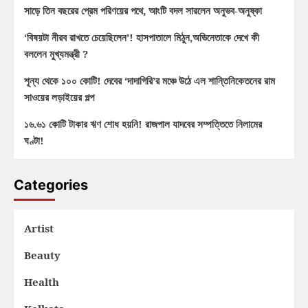
সাড়ে তিন বছরের প্রেম পরিণয়ের পথে, আংটি বদল সারলেন অনুভব-অনুষ্কা
‘বিষয়টা নীরব রাখতে চেয়েছিলেন’! হাসপাতালে মিঠুন,অভিনেতাকে দেখে কী
বললেন মুখ্যমন্ত্রী ?
শূন্য থেকে ১০০ কোটি! দেবের ‘দাদাগিরি’র মঞ্চে উঠে এল শান্তিনিকেতনের রাম
সাওয়ের লড়াইয়ের গল্প
১৬.৬১ কোটি টাকার ঋণ শোধ হয়নি! রাজপাল যাদবের সম্পত্তিতে নিলামের
ঘণ্টা!
Categories
Artist
Beauty
Health