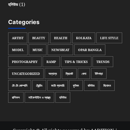
(1)
হলিউড
Categories
ARTIST
BEAUTY
HEALTH
KOLKATA
LIFE STYLE
MODEL
MUSIC
NEWSBEAT
OPAR BANGLA
PHOTOGRAPHY
RAMP
TIPS & TRICKS
TRENDS
UNCATEGORIZED
অন্যান্য
ক্রিকেট
খেলা
টলিপাড়া
টো টো কোম্পানি
ট্রেন্ডিং
ফটো গ্যালারি
ফুটবল
বলিউড
বিনোদন
রাশিফল
লাইফস্টাইল ও স্বাস্থ্য
হলিউড