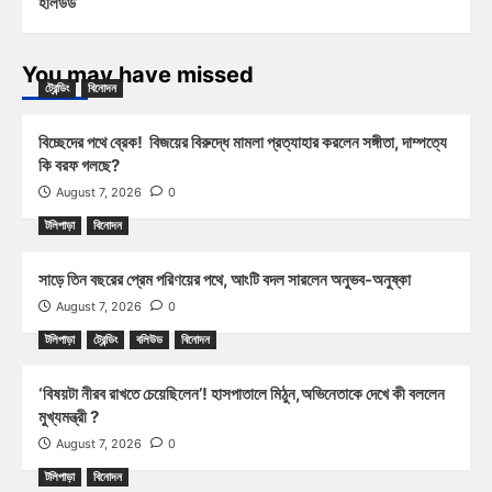
হলিউড
You may have missed
ট্রেন্ডিং
বিনোদন
বিচ্ছেদের পথে ব্রেক! বিজয়ের বিরুদ্ধে মামলা প্রত্যাহার করলেন সঙ্গীতা, দাম্পত্যে
কি বরফ গলছে?
August 7, 2026
0
টলিপাড়া
বিনোদন
সাড়ে তিন বছরের প্রেম পরিণয়ের পথে, আংটি বদল সারলেন অনুভব-অনুষ্কা
August 7, 2026
0
টলিপাড়া
ট্রেন্ডিং
বলিউড
বিনোদন
‘বিষয়টা নীরব রাখতে চেয়েছিলেন’! হাসপাতালে মিঠুন,অভিনেতাকে দেখে কী বললেন
মুখ্যমন্ত্রী ?
August 7, 2026
0
টলিপাড়া
বিনোদন