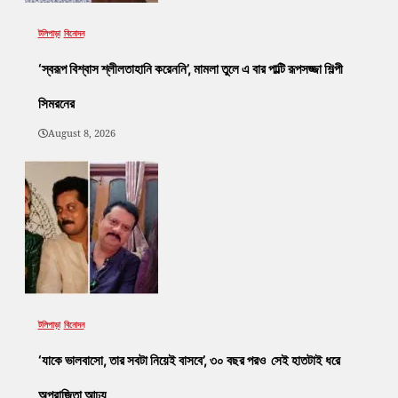
টলিপাড়া
বিনোদন
‘স্বরূপ বিশ্বাস শ্লীলতাহানি করেননি’, মামলা তুলে এ বার পাল্টি রূপসজ্জা শিল্পী
সিমরনের
August 8, 2026
টলিপাড়া
বিনোদন
‘যাকে ভালবাসো, তার সবটা নিয়েই বাসবে’, ৩০ বছর পরও সেই হাতটাই ধরে
অপরাজিতা আঢ্য