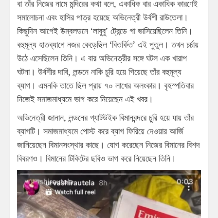
বা তাঁর নিজের নামে মন্দিরের কথা বলে, একাধিক বার একাধিক কারণেই
সমালোচনা এবং হাসির পাত্র হয়েছে অভিনেত্রী উর্বশী রাউতেলা।
কিছুদিন আগেই উম্বলডনে ‘লাবুবু’ ট্রেন্ডে গা ভাসিয়েছিলেন তিনি।
বহুমূল্য হাতব্যাগে নজর কেড়েছিল ‘বিতর্কিত’ এই পুতুল। তখন চর্চায়
উঠে এসেছিলেন তিনি। এ বার অভিনেত্রীর সঙ্গে ঘটল এক খারাপ
ঘটনা। উর্বশীর দাবি, লন্ডনে নাকি চুরি হয়ে গিয়েছে তাঁর বহুমূল্য
ব্যাগ। এমনকি তাতে ছিল প্রায় ৭০ লাখের অলংকার। বৃহস্পতিবার
নিজেই সমাজমাধ্যমে ভাগ করে নিয়েছেন এই খবর।
অভিনেত্রী জানান, লন্ডনের গ্যাটউইক বিমানবন্দরে চুরি হয়ে যায় তাঁর
ব্যাগটি। সমাজমাধ্যমে পোস্ট করে ব্যাগ ফিরিয়ে দেওয়ার আর্জি
জানিয়েছেন বিমানসংস্থার কাছে। যোগ করেছেন নিজের বিমানের বিশদ
বিবরণও। বিমানের টিকিটের ছবিও ভাগ করে নিয়েছেন তিনি।