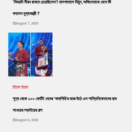
‘বিষয়টা নীরব রাখতে চেয়েছিলেন’! হাসপাতালে মিঠুন,অভিনেতাকে দেখে কী
বললেন মুখ্যমন্ত্রী ?
August 7, 2026
টলিপাড়া
বিনোদন
শূন্য থেকে ১০০ কোটি! দেবের ‘দাদাগিরি’র মঞ্চে উঠে এল শান্তিনিকেতনের রাম
সাওয়ের লড়াইয়ের গল্প
August 6, 2026