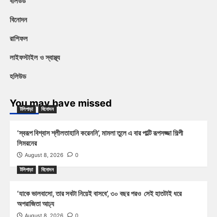
বলিউড
বিনোদন
রাশিফল
লাইফস্টাইল ও স্বাস্থ্য
হলিউড
You may have missed
টলিপাড়া
বিনোদন
‘স্বরূপ বিশ্বাস শ্লীলতাহানি করেননি’, মামলা তুলে এ বার পাল্টি রূপসজ্জা শিল্পী
সিমরনের
August 8, 2026
0
টলিপাড়া
বিনোদন
‘যাকে ভালবাসো, তার সবটা নিয়েই বাসবে’, ৩০ বছর পরও সেই হাতটাই ধরে
অপরাজিতা আঢ্য
August 8, 2026
0