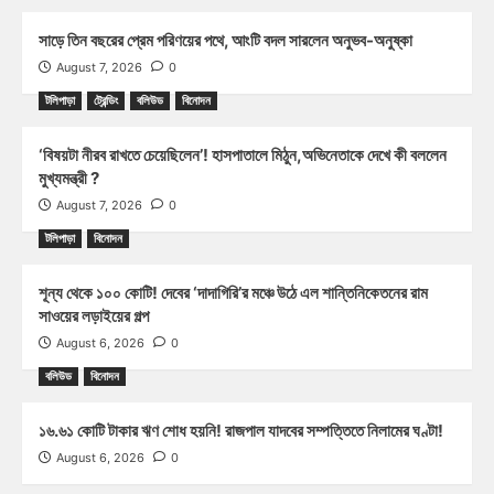
সাড়ে তিন বছরের প্রেম পরিণয়ের পথে, আংটি বদল সারলেন অনুভব-অনুষ্কা
August 7, 2026
0
টলিপাড়া
ট্রেন্ডিং
বলিউড
বিনোদন
‘বিষয়টা নীরব রাখতে চেয়েছিলেন’! হাসপাতালে মিঠুন,অভিনেতাকে দেখে কী বললেন
মুখ্যমন্ত্রী ?
August 7, 2026
0
টলিপাড়া
বিনোদন
শূন্য থেকে ১০০ কোটি! দেবের ‘দাদাগিরি’র মঞ্চে উঠে এল শান্তিনিকেতনের রাম
সাওয়ের লড়াইয়ের গল্প
August 6, 2026
0
বলিউড
বিনোদন
১৬.৬১ কোটি টাকার ঋণ শোধ হয়নি! রাজপাল যাদবের সম্পত্তিতে নিলামের ঘণ্টা!
August 6, 2026
0