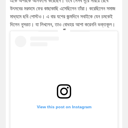
একে অপরকে আনফলো করেছেন। তবে সেসব দূরে সরিয়ে রেখে
উৎসবের মরশুমে ফের কাছাকাছি এসেছিলেন তাঁরা। করেছিলেন সমাজ
মাধ্যমে ছবি পোস্টও। এ বার যশের জন্মদিনে সবাইকে যেন চমকেই
দিলেন নুসরত। যা লিখলেন, তাও বোধহয় আশা করেননি ভক্তকূল।
View this post on Instagram