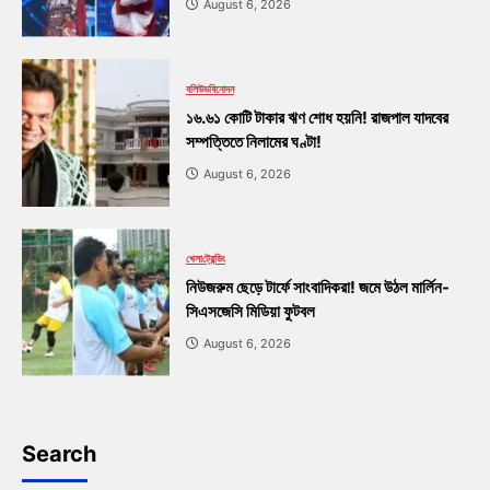
August 6, 2026
বলিউড
বিনোদন
১৬.৬১ কোটি টাকার ঋণ শোধ হয়নি! রাজপাল যাদবের
সম্পত্তিতে নিলামের ঘণ্টা!
August 6, 2026
খেলা
ট্রেন্ডিং
নিউজরুম ছেড়ে টার্ফে সাংবাদিকরা! জমে উঠল মার্লিন-
সিএসজেসি মিডিয়া ফুটবল
August 6, 2026
Search