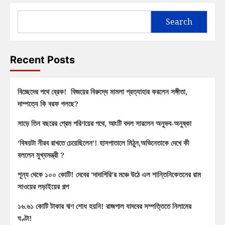
Search
Recent Posts
বিচ্ছেদের পথে ব্রেক! বিজয়ের বিরুদ্ধে মামলা প্রত্যাহার করলেন সঙ্গীতা,
দাম্পত্যে কি বরফ গলছে?
সাড়ে তিন বছরের প্রেম পরিণয়ের পথে, আংটি বদল সারলেন অনুভব-অনুষ্কা
‘বিষয়টা নীরব রাখতে চেয়েছিলেন’! হাসপাতালে মিঠুন,অভিনেতাকে দেখে কী
বললেন মুখ্যমন্ত্রী ?
শূন্য থেকে ১০০ কোটি! দেবের ‘দাদাগিরি’র মঞ্চে উঠে এল শান্তিনিকেতনের রাম
সাওয়ের লড়াইয়ের গল্প
১৬.৬১ কোটি টাকার ঋণ শোধ হয়নি! রাজপাল যাদবের সম্পত্তিতে নিলামের
ঘণ্টা!