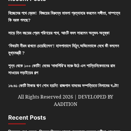
বিচ্ছেদের পথে ব্রেক! বিজয়ের বিরুদ্ধে মামলা প্রত্যাহার করলেন সঙ্গীতা, দাম্পত্যে
কি বরফ গলছে?
সাড়ে তিন বছরের প্রেম পরিণয়ের পথে, আংটি বদল সারলেন অনুভব-অনুষ্কা
‘বিষয়টা নীরব রাখতে চেয়েছিলেন’! হাসপাতালে মিঠুন,অভিনেতাকে দেখে কী বললেন
মুখ্যমন্ত্রী ?
শূন্য থেকে ১০০ কোটি! দেবের ‘দাদাগিরি’র মঞ্চে উঠে এল শান্তিনিকেতনের রাম
সাওয়ের লড়াইয়ের গল্প
১৬.৬১ কোটি টাকার ঋণ শোধ হয়নি! রাজপাল যাদবের সম্পত্তিতে নিলামের ঘণ্টা!
All Rights Reserved 2026 | DEVELOPED BY
AADITION
Recent Posts