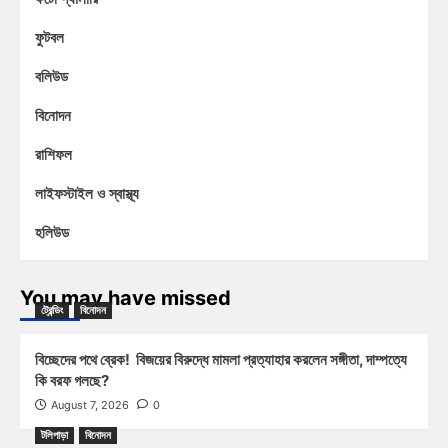
ফুটবল
বলিউড
বিনোদন
রাশিফল
লাইফস্টাইল ও স্বাস্থ্য
হলিউড
You may have missed
ট্রেন্ডিং
বিনোদন
বিচ্ছেদের পথে ব্রেক! বিজয়ের বিরুদ্ধে মামলা প্রত্যাহার করলেন সঙ্গীতা, দাম্পত্যে
কি বরফ গলছে?
August 7, 2026
0
টলিপাড়া
বিনোদন