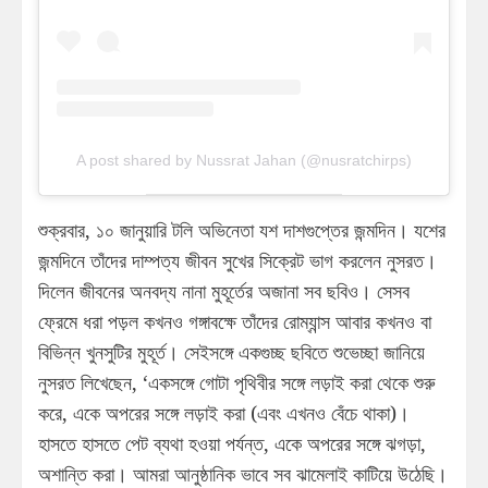
A post shared by Nussrat Jahan (@nusratchirps)
শুক্রবার, ১০ জানুয়ারি টলি অভিনেতা যশ দাশগুপ্তের জন্মদিন। যশের
জন্মদিনে তাঁদের দাম্পত্য জীবন সুখের সিক্রেট ভাগ করলেন নুসরত।
দিলেন জীবনের অনবদ্য নানা মুহূর্তের অজানা সব ছবিও। সেসব
ফ্রেমে ধরা পড়ল কখনও গঙ্গাবক্ষে তাঁদের রোম্যান্স আবার কখনও বা
বিভিন্ন খুনসুটির মুহূর্ত। সেইসঙ্গে একগুচ্ছ ছবিতে শুভেচ্ছা জানিয়ে
নুসরত লিখেছেন, ‘একসঙ্গে গোটা পৃথিবীর সঙ্গে লড়াই করা থেকে শুরু
করে, একে অপরের সঙ্গে লড়াই করা (এবং এখনও বেঁচে থাকা)।
হাসতে হাসতে পেট ব্যথা হওয়া পর্যন্ত, একে অপরের সঙ্গে ঝগড়া,
অশান্তি করা। আমরা আনুষ্ঠানিক ভাবে সব ঝামেলাই কাটিয়ে উঠেছি।