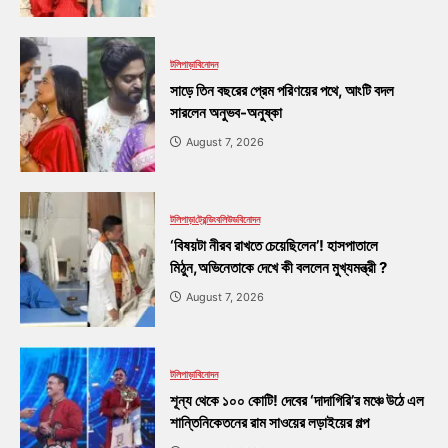
টলিপাড়া
বিনোদন
সাড়ে তিন বছরের প্রেম পরিণয়ের পথে, আংটি বদল
সারলেন অনুভব-অনুষ্কা
August 7, 2026
টলিপাড়া
ট্রেন্ডিং
বলিউড
বিনোদন
‘বিষয়টা নীরব রাখতে চেয়েছিলেন’! হাসপাতালে
মিঠুন,অভিনেতাকে দেখে কী বললেন মুখ্যমন্ত্রী ?
August 7, 2026
টলিপাড়া
বিনোদন
শূন্য থেকে ১০০ কোটি! দেবের ‘দাদাগিরি’র মঞ্চে উঠে এল
শান্তিনিকেতনের রাম সাওয়ের লড়াইয়ের গল্প