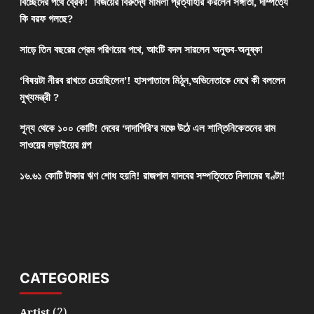
বিচ্ছেদের পথে ব্রেক! বিজয়ের বিরুদ্ধে মামলা প্রত্যাহার করলেন সঙ্গীতা, দাম্পত্যে
কি বরফ গলছে?
সাড়ে তিন বছরের প্রেম পরিণয়ের পথে, আংটি বদল সারলেন অনুভব-অনুষ্কা
‘বিষয়টা নীরব রাখতে চেয়েছিলেন’! হাসপাতালে মিঠুন,অভিনেতাকে দেখে কী বললেন
মুখ্যমন্ত্রী ?
শূন্য থেকে ১০০ কোটি! দেবের ‘দাদাগিরি’র মঞ্চে উঠে এল শান্তিনিকেতনের রাম
সাওয়ের লড়াইয়ের গল্প
১৬.৬১ কোটি টাকার ঋণ শোধ হয়নি! রাজপাল যাদবের সম্পত্তিতে নিলামের ঘণ্টা!
CATEGORIES
(2)
Artist