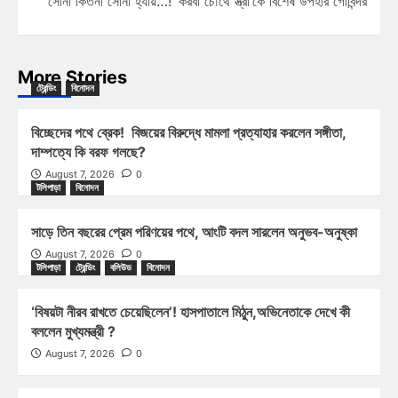
‘সোনা কিতনা সোনা হ্যায়…!’ করবা চৌথে স্ত্রী’কে বিশেষ উপহার গোবিন্দর
More Stories
ট্রেন্ডিং
বিনোদন
বিচ্ছেদের পথে ব্রেক! বিজয়ের বিরুদ্ধে মামলা প্রত্যাহার করলেন সঙ্গীতা,
দাম্পত্যে কি বরফ গলছে?
August 7, 2026
0
টলিপাড়া
বিনোদন
সাড়ে তিন বছরের প্রেম পরিণয়ের পথে, আংটি বদল সারলেন অনুভব-অনুষ্কা
August 7, 2026
0
টলিপাড়া
ট্রেন্ডিং
বলিউড
বিনোদন
‘বিষয়টা নীরব রাখতে চেয়েছিলেন’! হাসপাতালে মিঠুন,অভিনেতাকে দেখে কী
বললেন মুখ্যমন্ত্রী ?
August 7, 2026
0