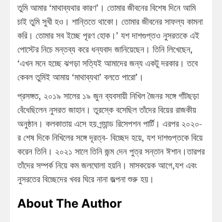
তুমি আমার ‘মাথাব্যথার কারণ’। তোমার জীবনের বিশেষ দিনে আমি
চাই তুমি সুখী হও। শান্তিতে থাকো। তোমার জীবনের সাফল্য কামনা
করি। তোমার সব ইচ্ছে পূরণ হোক।’ যশ দাশগুপ্তও নুসরতকে এই
পোস্টের নিচে মন্তব্য করে ধন্যবাদ জানিয়েছেন। তিনি লিখেছেন,
‘এখন মনে হচ্ছে ঝগড়া সত্যিই আমাদের জন্য একটু দরকার। তবে
কেবল তুমিই আমায় ‘মাথাব্যথা’ বলতে পারো’।
প্রসঙ্গত, ২০১৯ সালের ১৯ জুন ব্যবসায়ী নিখিল জৈনর সঙ্গে গাঁটছড়া
বেঁধেছিলেন নুসরত জাহান। তুরস্কে বসেছিল তাঁদের বিয়ের রাজকীয়
অনুষ্ঠান। কলকাতায় এসে হয় গ্র্যান্ড রিসেপশন পার্টি। এরপর ২০২০-
র শেষ দিকে নিখিলের সঙ্গে দূরত্ব- বিচ্ছেদ হয়ে, যশ দাশগুপ্তকে বিয়ে
করেন তিনি। ২০২১ সালে তিনি জন্ম দেন পুত্র সন্তান ঈশান।তারপর
তাঁদের সম্পর্ক নিয়ে কম জলঘোলা হয়নি। মাসকয়েক আগে,যশ এবং
নুসরতের বিচ্ছেদের খবর ঘিরে নানা জল্পনা শুরু হয়।
About The Author