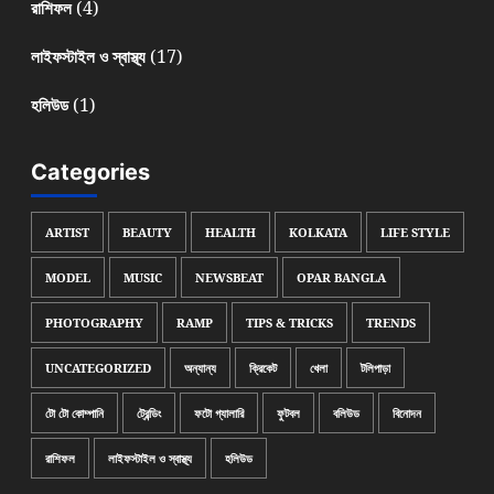
(4)
রাশিফল
(17)
লাইফস্টাইল ও স্বাস্থ্য
(1)
হলিউড
Categories
ARTIST
BEAUTY
HEALTH
KOLKATA
LIFE STYLE
MODEL
MUSIC
NEWSBEAT
OPAR BANGLA
PHOTOGRAPHY
RAMP
TIPS & TRICKS
TRENDS
UNCATEGORIZED
অন্যান্য
ক্রিকেট
খেলা
টলিপাড়া
টো টো কোম্পানি
ট্রেন্ডিং
ফটো গ্যালারি
ফুটবল
বলিউড
বিনোদন
রাশিফল
লাইফস্টাইল ও স্বাস্থ্য
হলিউড