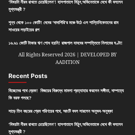
‘বিষয়টা নীরব রাখতে চেয়েছিলেন’! হাসপাতালে মিঠুন,অভিনেতাকে দেখে কী বললেন
মুখ্যমন্ত্রী ?
শূন্য থেকে ১০০ কোটি! দেবের ‘দাদাগিরি’র মঞ্চে উঠে এল শান্তিনিকেতনের রাম
সাওয়ের লড়াইয়ের গল্প
১৬.৬১ কোটি টাকার ঋণ শোধ হয়নি! রাজপাল যাদবের সম্পত্তিতে নিলামের ঘণ্টা!
All Rights Reserved 2026 | DEVELOPED BY
AADITION
Recent Posts
বিচ্ছেদের পথে ব্রেক! বিজয়ের বিরুদ্ধে মামলা প্রত্যাহার করলেন সঙ্গীতা, দাম্পত্যে
কি বরফ গলছে?
সাড়ে তিন বছরের প্রেম পরিণয়ের পথে, আংটি বদল সারলেন অনুভব-অনুষ্কা
‘বিষয়টা নীরব রাখতে চেয়েছিলেন’! হাসপাতালে মিঠুন,অভিনেতাকে দেখে কী বললেন
মুখ্যমন্ত্রী ?