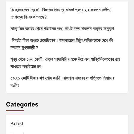
বিচ্ছেদের পথে ব্রেক! বিজয়ের বিরুদ্ধে মামলা প্রত্যাহার করলেন সঙ্গীতা,
দাম্পত্যে কি বরফ গলছে?
সাড়ে তিন বছরের প্রেম পরিণয়ের পথে, আংটি বদল সারলেন অনুভব-অনুষ্কা
‘বিষয়টা নীরব রাখতে চেয়েছিলেন’! হাসপাতালে মিঠুন,অভিনেতাকে দেখে কী
বললেন মুখ্যমন্ত্রী ?
শূন্য থেকে ১০০ কোটি! দেবের ‘দাদাগিরি’র মঞ্চে উঠে এল শান্তিনিকেতনের রাম
সাওয়ের লড়াইয়ের গল্প
১৬.৬১ কোটি টাকার ঋণ শোধ হয়নি! রাজপাল যাদবের সম্পত্তিতে নিলামের
ঘণ্টা!
Categories
Artist