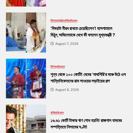
টলিপাড়া
ট্রেন্ডিং
বলিউড
বিনোদন
‘বিষয়টা নীরব রাখতে চেয়েছিলেন’! হাসপাতালে
মিঠুন,অভিনেতাকে দেখে কী বললেন মুখ্যমন্ত্রী ?
August 7, 2026
টলিপাড়া
বিনোদন
শূন্য থেকে ১০০ কোটি! দেবের ‘দাদাগিরি’র মঞ্চে উঠে এল
শান্তিনিকেতনের রাম সাওয়ের লড়াইয়ের গল্প
August 6, 2026
বলিউড
বিনোদন
১৬.৬১ কোটি টাকার ঋণ শোধ হয়নি! রাজপাল যাদবের
সম্পত্তিতে নিলামের ঘণ্টা!