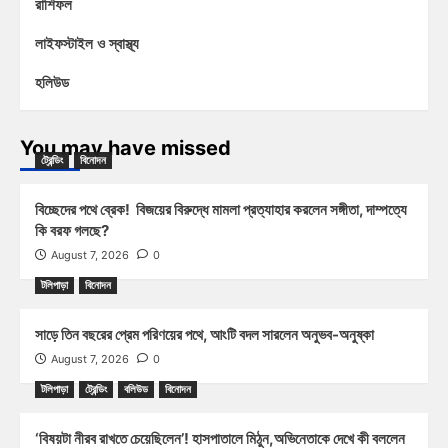
রাশিফল
লাইফস্টাইল ও স্বাস্থ্য
হলিউড
You may have missed
ট্রেন্ডিং
বিনোদন
বিচ্ছেদের পথে ব্রেক! বিজয়ের বিরুদ্ধে মামলা প্রত্যাহার করলেন সঙ্গীতা, দাম্পত্যে
কি বরফ গলছে?
August 7, 2026
0
টলিপাড়া
বিনোদন
সাড়ে তিন বছরের প্রেম পরিণয়ের পথে, আংটি বদল সারলেন অনুভব-অনুষ্কা
August 7, 2026
0
টলিপাড়া
ট্রেন্ডিং
বলিউড
বিনোদন
‘বিষয়টা নীরব রাখতে চেয়েছিলেন’! হাসপাতালে মিঠুন,অভিনেতাকে দেখে কী বললেন