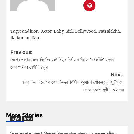
Tags:
aadition
,
Actor
,
Baby Girl
,
Bollywood
,
Patralekha
,
Rajkumar Rao
Previous:
দেশের প্রথম জেন-জি বিধায়ক! বিহার নির্বাচনে জিতে ‘সর্বকনিষ্ঠ’ হলেন
লোকগায়িকা মৈথিলী ঠাকুর
Next:
মাত্র তিন দিনে সব শেষ! ‘ভদ্রা পিসি’র প্রয়াণে শোকস্তব্ধ সুদীপ্তা,
শোকপ্রকাশ সুদীপ, রাহুলের
More Stories
ট্রেন্ডিং
বিনোদন
বিচ্ছেদের পথে ব্রেক! বিজয়ের বিরুদ্ধে মামলা প্রত্যাহার করলেন সঙ্গীতা,