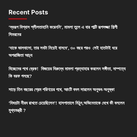
Recent Posts
‘স্বরূপ বিশ্বাস শ্লীলতাহানি করেননি’, মামলা তুলে এ বার পাল্টি রূপসজ্জা শিল্পী
সিমরনের
‘যাকে ভালবাসো, তার সবটা নিয়েই বাসবে’, ৩০ বছর পরও সেই হাতটাই ধরে
অপরাজিতা আঢ্য
বিচ্ছেদের পথে ব্রেক! বিজয়ের বিরুদ্ধে মামলা প্রত্যাহার করলেন সঙ্গীতা, দাম্পত্যে
কি বরফ গলছে?
সাড়ে তিন বছরের প্রেম পরিণয়ের পথে, আংটি বদল সারলেন অনুভব-অনুষ্কা
‘বিষয়টা নীরব রাখতে চেয়েছিলেন’! হাসপাতালে মিঠুন,অভিনেতাকে দেখে কী বললেন
মুখ্যমন্ত্রী ?