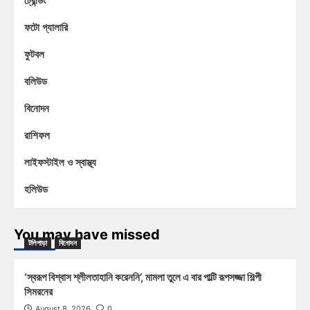
ফটো গ্যালারি
ফুটবল
বলিউড
বিনোদন
রাশিফল
লাইফস্টাইল ও স্বাস্থ্য
হলিউড
You may have missed
টলিপাড়া
বিনোদন
‘স্বরূপ বিশ্বাস শ্লীলতাহানি করেননি’, মামলা তুলে এ বার পাল্টি রূপসজ্জা শিল্পী
সিমরনের
August 8, 2026
0