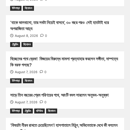
টলিপাড়া
বিনোদন
‘যাকে ভালবাসো, তার সবটা নিয়েই বাসবে’, ৩০ বছর পরও সেই হাতটাই ধরে
অপরাজিতা আঢ্য
August 8, 2026
0
ট্রেন্ডিং
বিনোদন
বিচ্ছেদের পথে ব্রেক! বিজয়ের বিরুদ্ধে মামলা প্রত্যাহার করলেন সঙ্গীতা, দাম্পত্যে
কি বরফ গলছে?
August 7, 2026
0
টলিপাড়া
বিনোদন
সাড়ে তিন বছরের প্রেম পরিণয়ের পথে, আংটি বদল সারলেন অনুভব-অনুষ্কা
August 7, 2026
0
টলিপাড়া
ট্রেন্ডিং
বলিউড
বিনোদন
‘বিষয়টা নীরব রাখতে চেয়েছিলেন’! হাসপাতালে মিঠুন,অভিনেতাকে দেখে কী বললেন