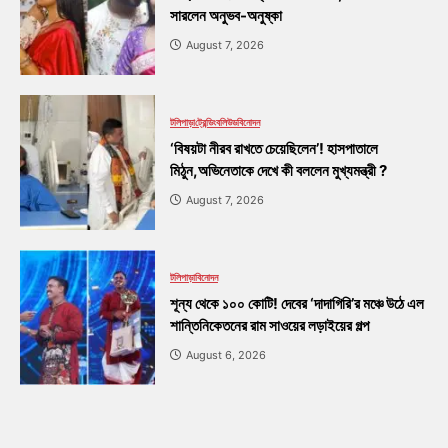
সারলেন অনুভব-অনুষ্কা
August 7, 2026
টলিপাড়া
ট্রেন্ডিং
বলিউড
বিনোদন
‘বিষয়টা নীরব রাখতে চেয়েছিলেন’! হাসপাতালে
মিঠুন,অভিনেতাকে দেখে কী বললেন মুখ্যমন্ত্রী ?
August 7, 2026
টলিপাড়া
বিনোদন
শূন্য থেকে ১০০ কোটি! দেবের ‘দাদাগিরি’র মঞ্চে উঠে এল
শান্তিনিকেতনের রাম সাওয়ের লড়াইয়ের গল্প
August 6, 2026