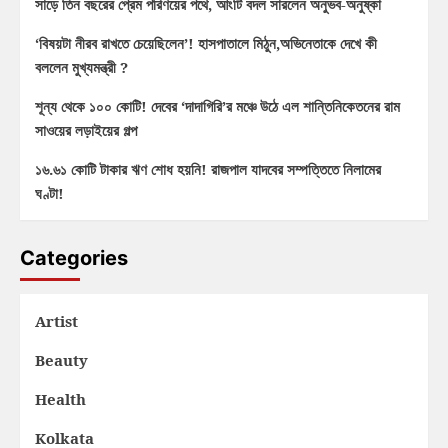
সাড়ে তিন বছরের প্রেম পরিণয়ের পথে, আংটি বদল সারলেন অনুভব-অনুষ্কা
‘বিষয়টা নীরব রাখতে চেয়েছিলেন’! হাসপাতালে মিঠুন,অভিনেতাকে দেখে কী
বললেন মুখ্যমন্ত্রী ?
শূন্য থেকে ১০০ কোটি! দেবের ‘দাদাগিরি’র মঞ্চে উঠে এল শান্তিনিকেতনের রাম
সাওয়ের লড়াইয়ের গল্প
১৬.৬১ কোটি টাকার ঋণ শোধ হয়নি! রাজপাল যাদবের সম্পত্তিতে নিলামের
ঘণ্টা!
Categories
Artist
Beauty
Health
Kolkata