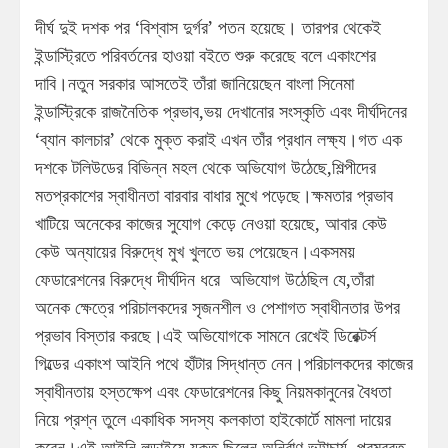
দীর্ঘ দুই দশক পর ‘বিশ্বাস দুর্গর’ পতন হয়েছে। তারপর থেকেই
ইন্ডাস্ট্রিতে পরিবর্তনের হাওয়া বইতে শুরু করেছে বলে একাংশের
দাবি।নতুন সরকার আসতেই তাঁরা জানিয়েছেন বাংলা সিনেমা
ইন্ডাস্ট্রিকে রাজনৈতিক প্রভাব,ভয় দেখানোর সংস্কৃতি এবং দীর্ঘদিনের
‘ব্যান কালচার’ থেকে মুক্ত করাই এখন তাঁর প্রধান লক্ষ্য।গত এক
দশকে টলিউডের বিভিন্ন মহল থেকে অভিযোগ উঠেছে,শিল্পীদের
মতপ্রকাশের স্বাধীনতা বারবার বাধার মুখে পড়েছে।ক্ষমতার প্রভাব
খাটিয়ে অনেকের কাজের সুযোগ কেড়ে নেওয়া হয়েছে, আবার কেউ
কেউ অন্যায়ের বিরুদ্ধে মুখ খুলতে ভয় পেয়েছেন।একসময়
ফেডারেশনের বিরুদ্ধে দীর্ঘদিন ধরে অভিযোগ উঠেছিল যে,তাঁরা
অনেক ক্ষেত্রে পরিচালকদের সৃজনশীল ও পেশাগত স্বাধীনতার উপর
প্রভাব বিস্তার করছে।এই অভিযোগকে সামনে রেখেই ডিরেক্টর্স
গিল্ডের একাংশ আইনি পথে হাঁটার সিদ্ধান্ত নেন।পরিচালকদের কাজের
স্বাধীনতায় হস্তক্ষেপ এবং ফেডারেশনের কিছু নিয়মকানুনের বৈধতা
নিয়ে প্রশ্ন তুলে একাধিক সদস্য কলকাতা হাইকোর্টে মামলা দায়ের
করেন।এই আইনি লড়াইয়ে যুক্ত ছিলেন অনির্বাণ ভট্টাচার্য ,পরমব্রত