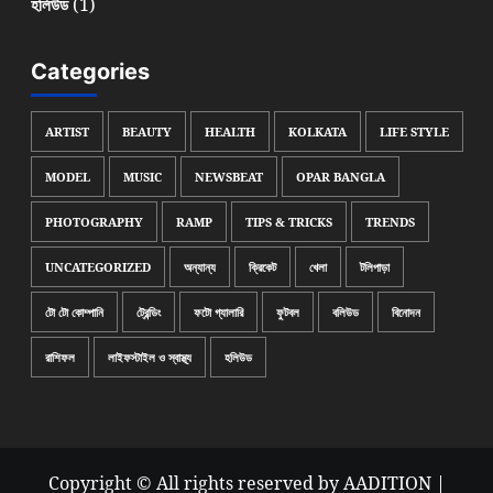
(1)
হলিউড
Categories
ARTIST
BEAUTY
HEALTH
KOLKATA
LIFE STYLE
MODEL
MUSIC
NEWSBEAT
OPAR BANGLA
PHOTOGRAPHY
RAMP
TIPS & TRICKS
TRENDS
UNCATEGORIZED
অন্যান্য
ক্রিকেট
খেলা
টলিপাড়া
টো টো কোম্পানি
ট্রেন্ডিং
ফটো গ্যালারি
ফুটবল
বলিউড
বিনোদন
রাশিফল
লাইফস্টাইল ও স্বাস্থ্য
হলিউড
Copyright © All rights reserved by AADITION
|