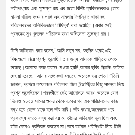
চট্টোপাধ্যায় এবং সুদেষ্ণা রায়-এর মতো বিশিষ্ট ব্যক্তিত্বরাও।তবে
মামলা খারিজ হওয়ার পরই এই মামলায় উপস্থিত থাকা বহু
পরিচালকদের অলিখিতভাবে ‘নিষিদ্ধ’ করা হয়েছিল।এবার সেই
প্রসঙ্গেই মুখ খুললেন পরিচালক তথা অভিনেতা সুদেষ্ণা রায়।
তিনি অভিযোগ করে বলেন,”আমি নতুন নয়, বহুদিন ধরেই এই
বিষয়গুলো নিয়ে প্রশ্ন তুলেছি।তার জন্য আমাকে শাস্তিও পেতে
হয়েছে।আমাকে কাজ করতে দেওয়া হয়নি,আমার ছবির স্ক্রিনিং আটকে
দেওয়া হয়েছে।আমার সঙ্গে কথা বলতেও অনেকে ভয় পেত।”তিনি
জানান, প্রথমে কয়েকজন পরিচালক মিলে ইন্ডাস্ট্রির কিছু সমস্যা নিয়ে
প্রশ্ন তুলেছিলেন।পরবর্তীতে সেই আন্দোলনে আরও অনেকে যোগ
দিলেও ২০২৫ সালের শুরুর থেকে একের পর এক পরিচালকের কাজ
বন্ধ হয়ে যেতে থাকে বলে তাঁর দাবি। তাঁর কথায়,অনেককে পরে
প্রকাশ্যে বলতে বাধ্য করা হয় যে তাঁদের অভিযোগ ভুল ছিল এবং
তাঁরা কোনও প্রতিবাদ করছেন না।তবে বর্তমান পরিস্থিতি নিয়ে তিনি
বলেন, “এখনও পর্যন্ত কোনও ভয়-ভীতির পরিবেশ তৈরি হয়নি।