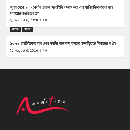
শূন্য থেকে ১০০ কোটি! দেবের ‘দাদাগিরি’র মঞ্চে উঠে এল শান্তিনিকেতনের রাম
সাওয়ের লড়াইয়ের গল্প
August 6, 2026
0
বলিউড
বিনোদন
১৬.৬১ কোটি টাকার ঋণ শোধ হয়নি! রাজপাল যাদবের সম্পত্তিতে নিলামের ঘণ্টা!
August 6, 2026
0