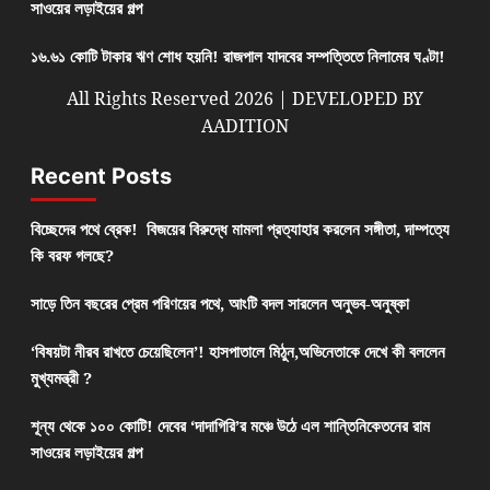
সাওয়ের লড়াইয়ের গল্প
১৬.৬১ কোটি টাকার ঋণ শোধ হয়নি! রাজপাল যাদবের সম্পত্তিতে নিলামের ঘণ্টা!
All Rights Reserved 2026 | DEVELOPED BY
AADITION
Recent Posts
বিচ্ছেদের পথে ব্রেক! বিজয়ের বিরুদ্ধে মামলা প্রত্যাহার করলেন সঙ্গীতা, দাম্পত্যে
কি বরফ গলছে?
সাড়ে তিন বছরের প্রেম পরিণয়ের পথে, আংটি বদল সারলেন অনুভব-অনুষ্কা
‘বিষয়টা নীরব রাখতে চেয়েছিলেন’! হাসপাতালে মিঠুন,অভিনেতাকে দেখে কী বললেন
মুখ্যমন্ত্রী ?
শূন্য থেকে ১০০ কোটি! দেবের ‘দাদাগিরি’র মঞ্চে উঠে এল শান্তিনিকেতনের রাম
সাওয়ের লড়াইয়ের গল্প