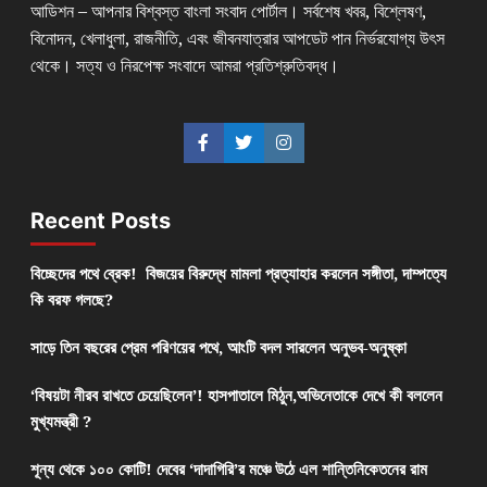
আডিশন – আপনার বিশ্বস্ত বাংলা সংবাদ পোর্টাল। সর্বশেষ খবর, বিশ্লেষণ,
বিনোদন, খেলাধুলা, রাজনীতি, এবং জীবনযাত্রার আপডেট পান নির্ভরযোগ্য উৎস
থেকে। সত্য ও নিরপেক্ষ সংবাদে আমরা প্রতিশ্রুতিবদ্ধ।
Recent Posts
বিচ্ছেদের পথে ব্রেক! বিজয়ের বিরুদ্ধে মামলা প্রত্যাহার করলেন সঙ্গীতা, দাম্পত্যে
কি বরফ গলছে?
সাড়ে তিন বছরের প্রেম পরিণয়ের পথে, আংটি বদল সারলেন অনুভব-অনুষ্কা
‘বিষয়টা নীরব রাখতে চেয়েছিলেন’! হাসপাতালে মিঠুন,অভিনেতাকে দেখে কী বললেন
মুখ্যমন্ত্রী ?
শূন্য থেকে ১০০ কোটি! দেবের ‘দাদাগিরি’র মঞ্চে উঠে এল শান্তিনিকেতনের রাম