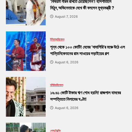
‘বিষয়টা নীরব রাখতে চেয়েছিলেন’! হাসপাতালে
মিঠুন,অভিনেতাকে দেখে কী বললেন মুখ্যমন্ত্রী ?
August 7, 2026
টলিপাড়া
বিনোদন
শূন্য থেকে ১০০ কোটি! দেবের ‘দাদাগিরি’র মঞ্চে উঠে এল
শান্তিনিকেতনের রাম সাওয়ের লড়াইয়ের গল্প
August 6, 2026
বলিউড
বিনোদন
১৬.৬১ কোটি টাকার ঋণ শোধ হয়নি! রাজপাল যাদবের
সম্পত্তিতে নিলামের ঘণ্টা!
August 6, 2026
খেলা
ট্রেন্ডিং