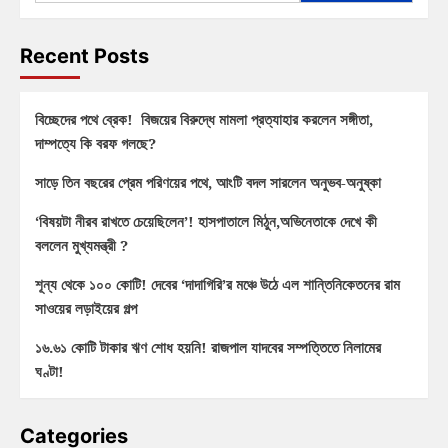
Recent Posts
বিচ্ছেদের পথে ব্রেক! বিজয়ের বিরুদ্ধে মামলা প্রত্যাহার করলেন সঙ্গীতা,
দাম্পত্যে কি বরফ গলছে?
সাড়ে তিন বছরের প্রেম পরিণয়ের পথে, আংটি বদল সারলেন অনুভব-অনুষ্কা
‘বিষয়টা নীরব রাখতে চেয়েছিলেন’! হাসপাতালে মিঠুন,অভিনেতাকে দেখে কী
বললেন মুখ্যমন্ত্রী ?
শূন্য থেকে ১০০ কোটি! দেবের ‘দাদাগিরি’র মঞ্চে উঠে এল শান্তিনিকেতনের রাম
সাওয়ের লড়াইয়ের গল্প
১৬.৬১ কোটি টাকার ঋণ শোধ হয়নি! রাজপাল যাদবের সম্পত্তিতে নিলামের
ঘণ্টা!
Categories