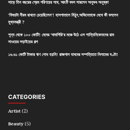
সাড়ে তিন বছরের প্রেম পরিণয়ের পথে, আংটি বদল সারলেন অনুভব-অনুষ্কা
‘বিষয়টা নীরব রাখতে চেয়েছিলেন’! হাসপাতালে মিঠুন,অভিনেতাকে দেখে কী বললেন
মুখ্যমন্ত্রী ?
শূন্য থেকে ১০০ কোটি! দেবের ‘দাদাগিরি’র মঞ্চে উঠে এল শান্তিনিকেতনের রাম
সাওয়ের লড়াইয়ের গল্প
১৬.৬১ কোটি টাকার ঋণ শোধ হয়নি! রাজপাল যাদবের সম্পত্তিতে নিলামের ঘণ্টা!
CATEGORIES
(2)
Artist
(5)
Beauty