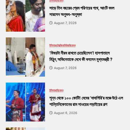
টলিপাড়া
বিনোদন
সাড়ে তিন বছরের প্রেম পরিণয়ের পথে, আংটি বদল
সারলেন অনুভব-অনুষ্কা
August 7, 2026
টলিপাড়া
ট্রেন্ডিং
বলিউড
বিনোদন
‘বিষয়টা নীরব রাখতে চেয়েছিলেন’! হাসপাতালে
মিঠুন,অভিনেতাকে দেখে কী বললেন মুখ্যমন্ত্রী ?
August 7, 2026
টলিপাড়া
বিনোদন
শূন্য থেকে ১০০ কোটি! দেবের ‘দাদাগিরি’র মঞ্চে উঠে এল
শান্তিনিকেতনের রাম সাওয়ের লড়াইয়ের গল্প
August 6, 2026