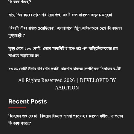
কি বরফ গলছে?
সাড়ে তিন বছরের প্রেম পরিণয়ের পথে, আংটি বদল সারলেন অনুভব-অনুষ্কা
‘বিষয়টা নীরব রাখতে চেয়েছিলেন’! হাসপাতালে মিঠুন,অভিনেতাকে দেখে কী বললেন
মুখ্যমন্ত্রী ?
শূন্য থেকে ১০০ কোটি! দেবের ‘দাদাগিরি’র মঞ্চে উঠে এল শান্তিনিকেতনের রাম
সাওয়ের লড়াইয়ের গল্প
১৬.৬১ কোটি টাকার ঋণ শোধ হয়নি! রাজপাল যাদবের সম্পত্তিতে নিলামের ঘণ্টা!
All Rights Reserved 2026 | DEVELOPED BY
AADITION
Recent Posts
বিচ্ছেদের পথে ব্রেক! বিজয়ের বিরুদ্ধে মামলা প্রত্যাহার করলেন সঙ্গীতা, দাম্পত্যে
কি বরফ গলছে?