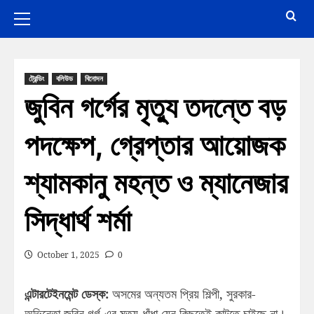
ট্রেন্ডিং
বলিউড
বিনোদন
জুবিন গর্গের মৃত্যু তদন্তে বড়
পদক্ষেপ, গ্রেপ্তার আয়োজক
শ্যামকানু মহন্ত ও ম্যানেজার
সিদ্ধার্থ শর্মা
October 1, 2025
0
এন্টারটেইনমেন্ট ডেস্ক:
অসমের অন্যতম প্রিয় শিল্পী, সুরকার-
অভিনেতা জুবিন গর্গ-এর মৃত্যু-ধাঁধা যেন কিছুতেই কাটতে চাইছে না।