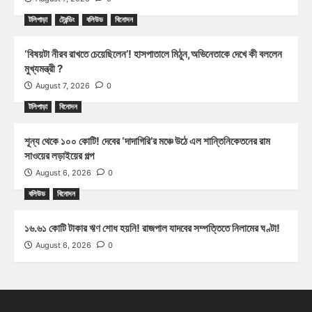
টলিপাড়া
ট্রেন্ডিং
বলিউড
বিনোদন
‘বিষয়টা নীরব রাখতে চেয়েছিলেন’! হাসপাতালে মিঠুন,অভিনেতাকে দেখে কী বললেন
মুখ্যমন্ত্রী ?
August 7, 2026
0
টলিপাড়া
বিনোদন
শূন্য থেকে ১০০ কোটি! দেবের ‘দাদাগিরি’র মঞ্চে উঠে এল শান্তিনিকেতনের রাম
সাওয়ের লড়াইয়ের গল্প
August 6, 2026
0
বলিউড
বিনোদন
১৬.৬১ কোটি টাকার ঋণ শোধ হয়নি! রাজপাল যাদবের সম্পত্তিতে নিলামের ঘণ্টা!
August 6, 2026
0