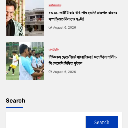
বলিউড
বিনোদন
১৬.৬১ কোটি টাকার ঋণ শোধ হয়নি! রাজপাল যাদবের
সম্পত্তিতে নিলামের ঘণ্টা!
August 6, 2026
খেলা
ট্রেন্ডিং
নিউজরুম ছেড়ে টার্ফে সাংবাদিকরা! জমে উঠল মার্লিন-
সিএসজেসি মিডিয়া ফুটবল
August 6, 2026
Search
Search