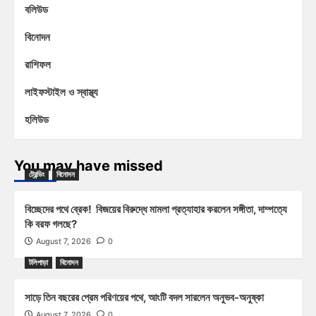
বলিউড
বিনোদন
রাশিফল
লাইফস্টাইল ও স্বাস্থ্য
হলিউড
You may have missed
ট্রেন্ডিং
বিনোদন
বিচ্ছেদের পথে ব্রেক! বিজয়ের বিরুদ্ধে মামলা প্রত্যাহার করলেন সঙ্গীতা, দাম্পত্যে
কি বরফ গলছে?
August 7, 2026
0
টলিপাড়া
বিনোদন
সাড়ে তিন বছরের প্রেম পরিণয়ের পথে, আংটি বদল সারলেন অনুভব-অনুষ্কা
August 7, 2026
0