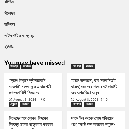
বলিউড
বিনোদন
রাশিফল
লাইফস্টাইল ও স্বাস্থ্য
হলিউড
You may have missed
টলিপাড়া
বিনোদন
টলিপাড়া
বিনোদন
‘স্বরূপ বিশ্বাস শ্লীলতাহানি
‘যাকে ভালবাসো, তার সবটা নিয়েই
করেননি’, মামলা তুলে এ বার পাল্টি
বাসবে’, ৩০ বছর পরও সেই হাতটাই
রূপসজ্জা শিল্পী সিমরনের
ধরে অপরাজিতা আঢ্য
August 8, 2026
0
August 8, 2026
0
ট্রেন্ডিং
বিনোদন
টলিপাড়া
বিনোদন
বিচ্ছেদের পথে ব্রেক! বিজয়ের
সাড়ে তিন বছরের প্রেম পরিণয়ের
বিরুদ্ধে মামলা প্রত্যাহার করলেন
পথে, আংটি বদল সারলেন অনুভব-