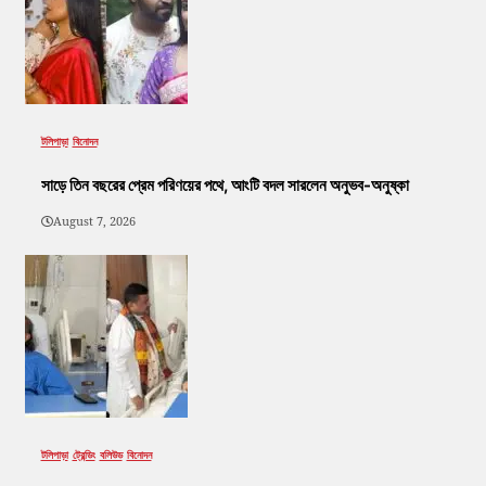
টলিপাড়া
বিনোদন
সাড়ে তিন বছরের প্রেম পরিণয়ের পথে, আংটি বদল সারলেন অনুভব-অনুষ্কা
August 7, 2026
টলিপাড়া
ট্রেন্ডিং
বলিউড
বিনোদন