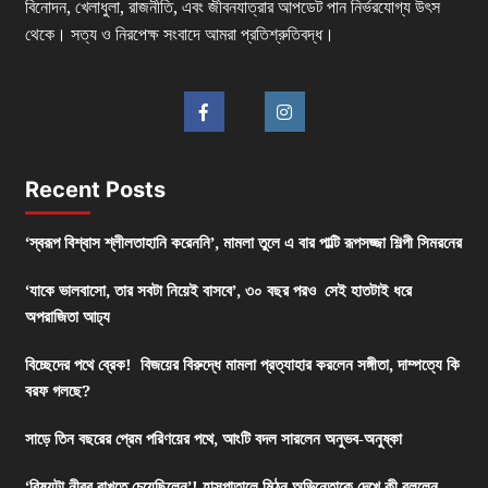
বিনোদন, খেলাধুলা, রাজনীতি, এবং জীবনযাত্রার আপডেট পান নির্ভরযোগ্য উৎস
থেকে। সত্য ও নিরপেক্ষ সংবাদে আমরা প্রতিশ্রুতিবদ্ধ।
Recent Posts
‘স্বরূপ বিশ্বাস শ্লীলতাহানি করেননি’, মামলা তুলে এ বার পাল্টি রূপসজ্জা শিল্পী সিমরনের
‘যাকে ভালবাসো, তার সবটা নিয়েই বাসবে’, ৩০ বছর পরও সেই হাতটাই ধরে
অপরাজিতা আঢ্য
বিচ্ছেদের পথে ব্রেক! বিজয়ের বিরুদ্ধে মামলা প্রত্যাহার করলেন সঙ্গীতা, দাম্পত্যে কি
বরফ গলছে?
সাড়ে তিন বছরের প্রেম পরিণয়ের পথে, আংটি বদল সারলেন অনুভব-অনুষ্কা
‘বিষয়টা নীরব রাখতে চেয়েছিলেন’! হাসপাতালে মিঠুন,অভিনেতাকে দেখে কী বললেন