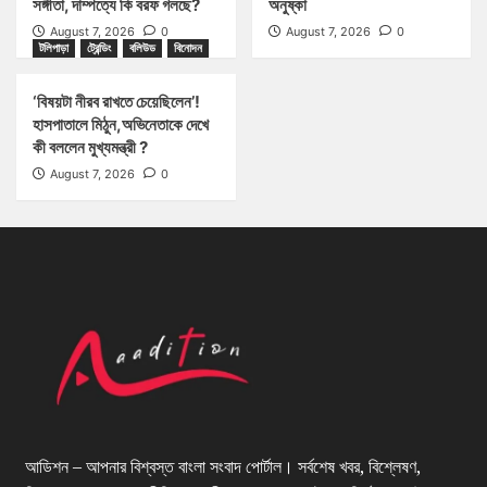
সঙ্গীতা, দাম্পত্যে কি বরফ গলছে?
অনুষ্কা
August 7, 2026
0
August 7, 2026
0
টলিপাড়া
ট্রেন্ডিং
বলিউড
বিনোদন
‘বিষয়টা নীরব রাখতে চেয়েছিলেন’!
হাসপাতালে মিঠুন,অভিনেতাকে দেখে
কী বললেন মুখ্যমন্ত্রী ?
August 7, 2026
0
আডিশন – আপনার বিশ্বস্ত বাংলা সংবাদ পোর্টাল। সর্বশেষ খবর, বিশ্লেষণ,