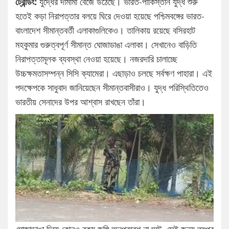
ট্রেন্ডিং:
যুদ্ধের দামামা বেজে উঠেছে। ভারত-পাকিস্তান যুদ্ধ শুরু
হতেই কড়া নিরাপত্তার বলয়ে ঘিরে দেওয়া হয়েছে পশ্চিমবঙ্গের ভারত-
বাংলাদেশ সীমান্তবর্তী এলাকাগুলিকেও। তালিকায় রয়েছে বসিরহাট
মহকুমার গুরুত্বপূর্ণ সীমান্ত ঘোজাডাঙা এলাকা। সেখানেও বাড়িতি
নিরাপত্তামূলক ব্যবস্থা নেওয়া হয়েছে। নজরদারি চালাচ্ছে
উচ্চক্ষমতাসম্পন্ন সিসি ক্যামেরা। এছাড়াও চলছে সর্বক্ষণ পাহারা। এই
পদক্ষেপকে সাধুবাদ জানিয়েছেন সীমান্তবাসীরাও। যুদ্ধ পরিস্থিতিতেও
ভারতীয় সেনাদের উপর আশ্বাস রাখছেন তাঁরা।
ঘোজাডাঙা দিয়ে কোনও রকম জঙ্গি অনুপ্রবেশ না ঘটে, সেই জন্য তৎপর