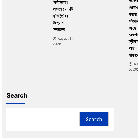
ছেলের
‘ভাইজান’!
থেকে
অসমে ৫০০টি
ভালো
বাড়ি তৈরির
সাঁতার
উদ্যোগ
আছে
সলমনের
অকপট
August 6,
স্বীকা
2026
আর
মাধবন
Au
5, 20
Search
Search