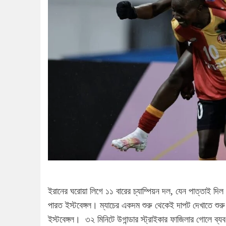
ইরানের ঘরোয়া লিগে ১১ বারের চ্যাম্পিয়ন দল, যেন পাত্তাই দ
পারত ইস্টবেঙ্গল। ম্যাচের একদম শুরু থেকেই দাপট দেখাতে শুর
ইস্টবেঙ্গল। ৩২ মিনিটে উগান্ডার স্ট্রাইকার ফাজিলার গোলে ব্