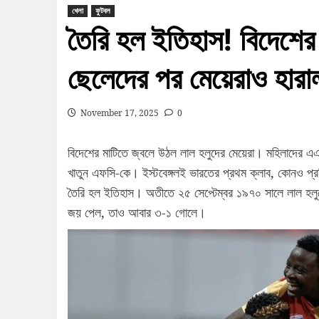
খেলা
ফুটবল
তৈরি হল ইতিহাস! বিদেশের 
ছেলেদের পর মেয়েরাও হারা
November 17, 2025
0
বিদেশের মাটিতে জ্বলে উঠল লাল হলুদের মেয়েরা। মহিলাদের এএফসি
খাতুন এফসি-কে। ইস্টবেঙ্গলই ভারতের প্রথম ক্লাব, কোনও প্
তৈরি হল ইতিহাস। অতীতে ২৫ সেপ্টেম্বর ১৯৭০ সালে লাল হলু
জয় পেল, তাও আবার ৩-১ গোলে।