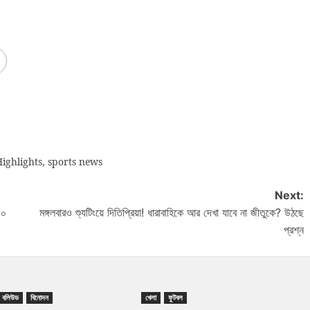
ighlights
,
sports news
Next:
৯০
মঙ্গলবারও শ্যুটিংয়ে দিতিপ্রিয়া! ধারাবাহিকে আর দেখা যাবে না জীতুকে? উঠছে
প্রশ্ন
বলিউড
বিনোদন
খেলা
ফুটবল