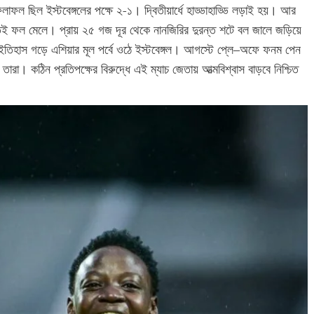
ফলাফল ছিল ইস্টবেঙ্গলের পক্ষে ২-১। দ্বিতীয়ার্ধে হাড্ডাহাড্ডি লড়াই হয়। আর
েই ফল মেলে। প্রায় ২৫ গজ দূর থেকে নানজিরির দুরন্ত শটে বল জালে জড়িয়ে
 ইতিহাস গড়ে এশিয়ার মূল পর্বে ওঠে ইস্টবেঙ্গল। আগস্টে প্লে–অফে ফনম পেন
ারা। কঠিন প্রতিপক্ষের বিরুদ্ধে এই ম্যাচ জেতায় আত্মবিশ্বাস বাড়বে নিশ্চিত