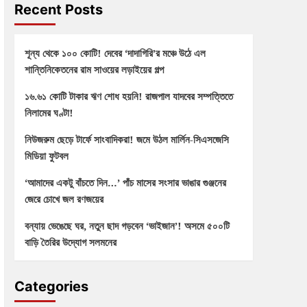
Recent Posts
শূন্য থেকে ১০০ কোটি! দেবের ‘দাদাগিরি’র মঞ্চে উঠে এল
শান্তিনিকেতনের রাম সাওয়ের লড়াইয়ের গল্প
১৬.৬১ কোটি টাকার ঋণ শোধ হয়নি! রাজপাল যাদবের সম্পত্তিতে
নিলামের ঘণ্টা!
নিউজরুম ছেড়ে টার্ফে সাংবাদিকরা! জমে উঠল মার্লিন-সিএসজেসি
মিডিয়া ফুটবল
‘আমাদের একটু বাঁচতে দিন…’ পাঁচ মাসের সংসার ভাঙার গুঞ্জনের
জেরে চোখে জল রণজয়ের
বন্যায় ভেঙেছে ঘর, নতুন ছাদ গড়বেন ‘ভাইজান’! অসমে ৫০০টি
বাড়ি তৈরির উদ্যোগ সলমনের
Categories