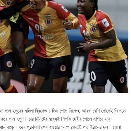
িল না লাল হলুদের মহিলা ব্রিগেড। তিন গোল দিলেও, আরও বেশি গোলেই জিততে
ু করে লাল হলুদ। চার মিনিটের মধ্যেই শিলকি দেবীর গোলে এগিয়ে যায়
যবধান বাড়ে। তবে প্রথমার্ধ শেষ হওয়ার আগে পেনাল্টি পায় ইরানের দল। মোনা