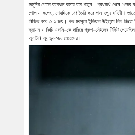
হামুদির গোলে ব্যবধান কমায় বাম খাতুন। প্রথমার্ধ শেষে খেলার 
গোল না হলেও, শেষদিকে চাপ তৈরি করে লাল হলুদ বাহিনী। তাত
নিশ্চিত করে ৩-১ জয়। গত মরসুমে ইন্ডিয়ান উইমেন্স লিগ জিতে
ক্রাউন ও কিচি এসসি–কে হারিয়ে গ্রুপ–স্টেজের টিকিট পেয়েছিল ত
অ্যান্টনি অ্যান্ড্রুজের মেয়েদের।