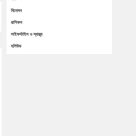
বিনোদন
রাশিফল
লাইফস্টাইল ও স্বাস্থ্য
হলিউড