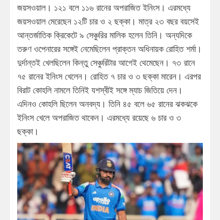
জয়সওয়াল। ১২১ বলে ১১৬ রানের অপরাজিত ইনিংস। এরমধ্যে
জয়সওয়াল মেরেছেন ১২টি চার ও ২ ছক্কা। মাত্র ২৩ বছর বয়সেই
আন্তর্জাতিক ক্রিকেটে ৯ সেঞ্চুরির মালিক হলেন তিনি। অন্যদিকে
তরুণ ওপেনারের সঙ্গেই নেমেছিলেন প্রাক্তন অধিনায়ক রোহিত শর্মা।
দুর্দান্তই খেলছিলেন কিন্তু সেঞ্চুরিটার আগেই থেমেছেন। ৭৩ রানে
৭৫ রানের ইনিংস খেলেন। রোহিত ৭ চার ও ৩ ছক্কা মারেন। এরপর
বিরাট কোহলি নামলে তিনিই যশস্বীই সঙ্গে ম্যাচ জিতিয়ে দেন।
এদিনও কোহলি ছিলেন অনবদ্য। তিনি ৪৫ বলে ৬৫ রানের ঝকঝকে
ইনিংস খেলে অপরাজিত থাকেন। এরমধ্যে রয়েছে ৬ চার ও ৩
ছক্কা।