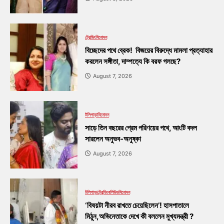
ট্রেন্ডিং
বিনোদন
বিচ্ছেদের পথে ব্রেক! বিজয়ের বিরুদ্ধে মামলা প্রত্যাহার
করলেন সঙ্গীতা, দাম্পত্যে কি বরফ গলছে?
August 7, 2026
টলিপাড়া
বিনোদন
সাড়ে তিন বছরের প্রেম পরিণয়ের পথে, আংটি বদল
সারলেন অনুভব-অনুষ্কা
August 7, 2026
টলিপাড়া
ট্রেন্ডিং
বলিউড
বিনোদন
‘বিষয়টা নীরব রাখতে চেয়েছিলেন’! হাসপাতালে
মিঠুন,অভিনেতাকে দেখে কী বললেন মুখ্যমন্ত্রী ?