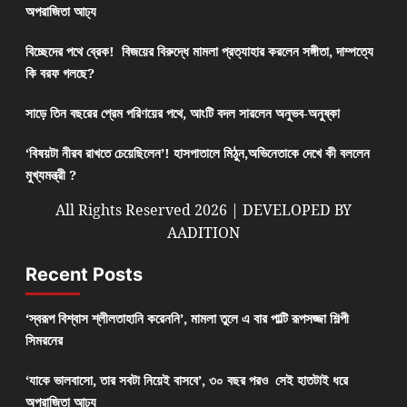
অপরাজিতা আঢ্য
বিচ্ছেদের পথে ব্রেক! বিজয়ের বিরুদ্ধে মামলা প্রত্যাহার করলেন সঙ্গীতা, দাম্পত্যে
কি বরফ গলছে?
সাড়ে তিন বছরের প্রেম পরিণয়ের পথে, আংটি বদল সারলেন অনুভব-অনুষ্কা
‘বিষয়টা নীরব রাখতে চেয়েছিলেন’! হাসপাতালে মিঠুন,অভিনেতাকে দেখে কী বললেন
মুখ্যমন্ত্রী ?
All Rights Reserved 2026 | DEVELOPED BY
AADITION
Recent Posts
‘স্বরূপ বিশ্বাস শ্লীলতাহানি করেননি’, মামলা তুলে এ বার পাল্টি রূপসজ্জা শিল্পী
সিমরনের
‘যাকে ভালবাসো, তার সবটা নিয়েই বাসবে’, ৩০ বছর পরও সেই হাতটাই ধরে
অপরাজিতা আঢ্য