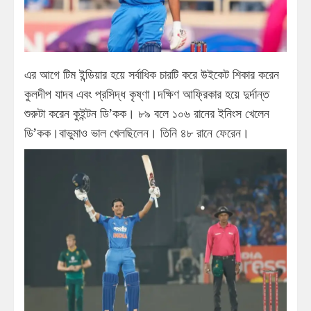
এর আগে টিম ইন্ডিয়ার হয়ে সর্বাধিক চারটি করে উইকেট শিকার করেন
কুলদীপ যাদব এবং প্রসিদ্ধ কৃষ্ণা।দক্ষিণ আফ্রিকার হয়ে দুর্দান্ত
শুরুটা করেন কুইন্টন ডি’কক। ৮৯ বলে ১০৬ রানের ইনিংস খেলেন
ডি’কক।বাভুমাও ভাল খেলছিলেন। তিনি ৪৮ রানে ফেরেন।