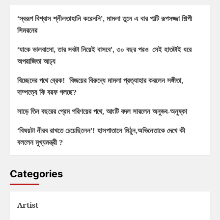
‘স্বরূপ বিশ্বাস শ্লীলতাহানি করেননি’, মামলা তুলে এ বার পাল্টি রূপসজ্জা শিল্পী
সিমরনের
‘যাকে ভালবাসো, তার সবটা নিয়েই বাসবে’, ৩০ বছর পরও সেই হাতটাই ধরে
অপরাজিতা আঢ্য
বিচ্ছেদের পথে ব্রেক! বিজয়ের বিরুদ্ধে মামলা প্রত্যাহার করলেন সঙ্গীতা,
দাম্পত্যে কি বরফ গলছে?
সাড়ে তিন বছরের প্রেম পরিণয়ের পথে, আংটি বদল সারলেন অনুভব-অনুষ্কা
‘বিষয়টা নীরব রাখতে চেয়েছিলেন’! হাসপাতালে মিঠুন,অভিনেতাকে দেখে কী
বললেন মুখ্যমন্ত্রী ?
Categories
Artist