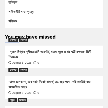
রাশিফল
লাইফস্টাইল ও স্বাস্থ্য
হলিউড
You may have missed
টলিপাড়া
বিনোদন
‘স্বরূপ বিশ্বাস শ্লীলতাহানি করেননি’, মামলা তুলে এ বার পাল্টি রূপসজ্জা শিল্পী
সিমরনের
August 8, 2026
0
টলিপাড়া
বিনোদন
‘যাকে ভালবাসো, তার সবটা নিয়েই বাসবে’, ৩০ বছর পরও সেই হাতটাই ধরে
অপরাজিতা আঢ্য
August 8, 2026
0
ট্রেন্ডিং
বিনোদন