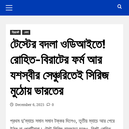
ক্রিকেট
খেলা
টেস্টের বদলা ওডিআইতে!
রোহিত-বিরাটের ফর্ম আর
যশস্বীর সেঞ্চুরিতেই সিরিজ
মুঠোয় ভারতের
December 6, 2025
0
প্রথম দু’ম্যাচে সমান সমান টক্কর দিলেও, তৃতীয় ম্যাচে আর পেরে
উঠল না প্রোটিয়ারা। টেস্ট সিরিজ হাতছাড়া হলেও, বিরাট-রোহিত