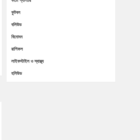
ফটো গ্যালারি
ফুটবল
বলিউড
বিনোদন
রাশিফল
লাইফস্টাইল ও স্বাস্থ্য
হলিউড