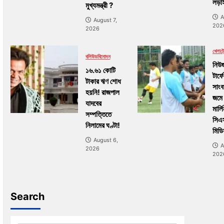
লড়াই
মুখ্যমন্ত্রী ?
A
August 7,
202
2026
খেলা
ট্র
বলিউড
বিনোদন
নিউজ
১৬.৬১ কোটি
টার্ফে
টাকার ঋণ শোধ
সাংব
হয়নি! রাজপাল
জমে
যাদবের
মার্ল
সম্পত্তিতে
সিএ
নিলামের ঘণ্টা!
মিডি
August 6,
A
2026
202
Search