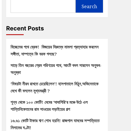
Search
Recent Posts
বিচ্ছেদের পথে ব্রেক! বিজয়ের বিরুদ্ধে মামলা প্রত্যাহার করলেন
সঙ্গীতা, দাম্পত্যে কি বরফ গলছে?
সাড়ে তিন বছরের প্রেম পরিণয়ের পথে, আংটি বদল সারলেন অনুভব-
অনুষ্কা
‘বিষয়টা নীরব রাখতে চেয়েছিলেন’! হাসপাতালে মিঠুন,অভিনেতাকে
দেখে কী বললেন মুখ্যমন্ত্রী ?
শূন্য থেকে ১০০ কোটি! দেবের ‘দাদাগিরি’র মঞ্চে উঠে এল
শান্তিনিকেতনের রাম সাওয়ের লড়াইয়ের গল্প
১৬.৬১ কোটি টাকার ঋণ শোধ হয়নি! রাজপাল যাদবের সম্পত্তিতে
নিলামের ঘণ্টা!