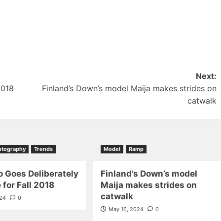
Next:
2018
Finland’s Down’s model Maija makes strides on
catwalk
otography
Trends
Model
Ramp
o Goes Deliberately
Finland’s Down’s model
 for Fall 2018
Maija makes strides on
catwalk
024
0
May 16, 2024
0