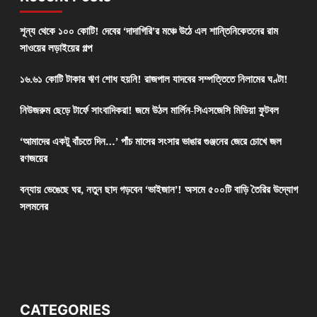
শূন্য থেকে ১০০ কোটি! দেবের ‘দাদাগিরি’র মঞ্চে উঠে এল শান্তিনিকেতনের রাম
সাওয়ের লড়াইয়ের গল্প
১৬.৬১ কোটি টাকার ঋণ শোধ হয়নি! রাজপাল যাদবের সম্পত্তিতে নিলামের ঘণ্টা!
নিউজরুম ছেড়ে টার্ফে সাংবাদিকরা! জমে উঠল মার্লিন-সিএসজেসি মিডিয়া ফুটবল
‘আমাদের একটু বাঁচতে দিন…’ পাঁচ মাসের সংসার ভাঙার গুঞ্জনের জেরে চোখে জল
রণজয়ের
বন্যায় ভেঙেছে ঘর, নতুন ছাদ গড়বেন ‘ভাইজান’! অসমে ৫০০টি বাড়ি তৈরির উদ্যোগ
সলমনের
CATEGORIES