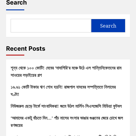
Search
Search
Recent Posts
শূন্য থেকে ১০০ কোটি! দেবের ‘দাদাগিরি’র মঞ্চে উঠে এল শান্তিনিকেতনের রাম
সাওয়ের লড়াইয়ের গল্প
১৬.৬১ কোটি টাকার ঋণ শোধ হয়নি! রাজপাল যাদবের সম্পত্তিতে নিলামের
ঘণ্টা!
নিউজরুম ছেড়ে টার্ফে সাংবাদিকরা! জমে উঠল মার্লিন-সিএসজেসি মিডিয়া ফুটবল
‘আমাদের একটু বাঁচতে দিন…’ পাঁচ মাসের সংসার ভাঙার গুঞ্জনের জেরে চোখে জল
রণজয়ের