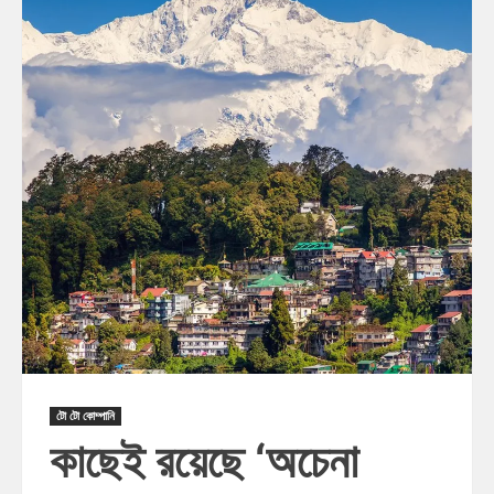
টো টো কোম্পানি
কাছেই রয়েছে ‘অচেনা