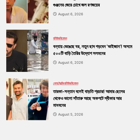
গুঞ্জনের জেরে চোখে জল রণজয়ের
August 6, 2026
বলিউড
বিনোদন
বন্যায় ভেঙেছে ঘর, নতুন ছাদ গড়বেন ‘ভাইজান’! অসমে
৫০০টি বাড়ি তৈরির উদ্যোগ সলমনের
August 6, 2026
খেলা
ট্রেন্ডিং
বলিউড
বিনোদন
তারকা-সন্তান বলেই বাড়তি প্রচার! আমার ছেলের
থেকেও ভালো সাঁতারু আছে অকপটে স্বীকার আর
মাধবনের
August 5, 2026