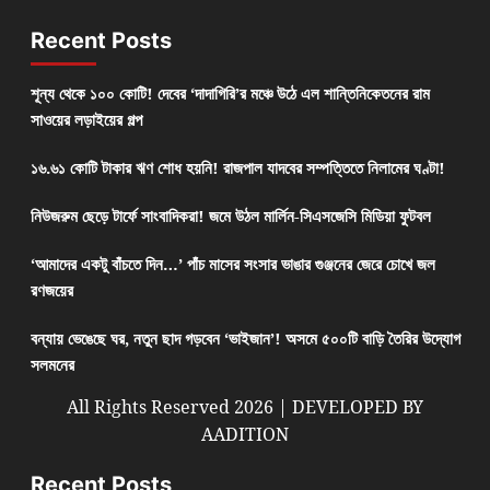
Recent Posts
শূন্য থেকে ১০০ কোটি! দেবের ‘দাদাগিরি’র মঞ্চে উঠে এল শান্তিনিকেতনের রাম
সাওয়ের লড়াইয়ের গল্প
১৬.৬১ কোটি টাকার ঋণ শোধ হয়নি! রাজপাল যাদবের সম্পত্তিতে নিলামের ঘণ্টা!
নিউজরুম ছেড়ে টার্ফে সাংবাদিকরা! জমে উঠল মার্লিন-সিএসজেসি মিডিয়া ফুটবল
‘আমাদের একটু বাঁচতে দিন…’ পাঁচ মাসের সংসার ভাঙার গুঞ্জনের জেরে চোখে জল
রণজয়ের
বন্যায় ভেঙেছে ঘর, নতুন ছাদ গড়বেন ‘ভাইজান’! অসমে ৫০০টি বাড়ি তৈরির উদ্যোগ
সলমনের
All Rights Reserved 2026 | DEVELOPED BY
AADITION
Recent Posts