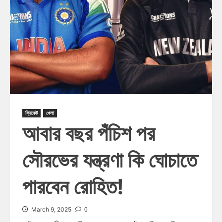
ক্রিকেট
খেলা
আবার বছর পঁচিশ পর
সৌরভের যন্ত্রণা কি ঘোচাতে
পারবেন রোহিত!
0
March 9, 2025