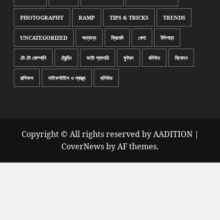
PHOTOGRAPHY
RAMP
TIPS & TRICKS
TRENDS
UNCATEGORIZED
অন্যান্য
ক্রিকেট
খেলা
টলিপাড়া
টো টো কোম্পানি
ট্রেন্ডিং
ফটো গ্যালারি
ফুটবল
বলিউড
বিনোদন
রাশিফল
লাইফস্টাইল ও স্বাস্থ্য
হলিউড
Copyright © All rights reserved by AADITION
|
CoverNews
by AF themes.