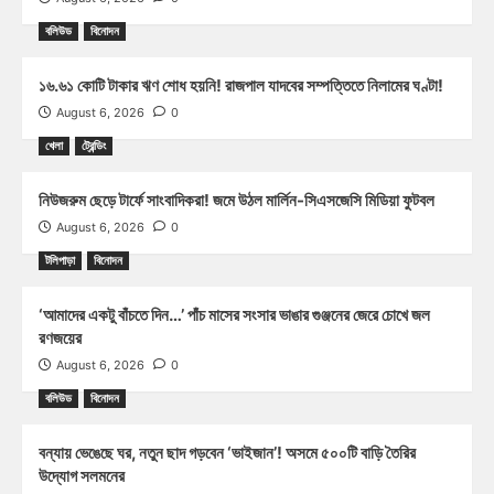
বলিউড
বিনোদন
১৬.৬১ কোটি টাকার ঋণ শোধ হয়নি! রাজপাল যাদবের সম্পত্তিতে নিলামের ঘণ্টা!
August 6, 2026
0
খেলা
ট্রেন্ডিং
নিউজরুম ছেড়ে টার্ফে সাংবাদিকরা! জমে উঠল মার্লিন-সিএসজেসি মিডিয়া ফুটবল
August 6, 2026
0
টলিপাড়া
বিনোদন
‘আমাদের একটু বাঁচতে দিন…’ পাঁচ মাসের সংসার ভাঙার গুঞ্জনের জেরে চোখে জল
রণজয়ের
August 6, 2026
0
বলিউড
বিনোদন
বন্যায় ভেঙেছে ঘর, নতুন ছাদ গড়বেন ‘ভাইজান’! অসমে ৫০০টি বাড়ি তৈরির
উদ্যোগ সলমনের