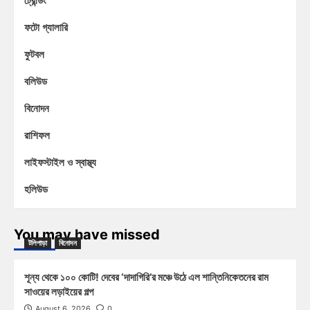
ট্রেন্ডিং
ফটো গ্যালারি
ফুটবল
বলিউড
বিনোদন
রাশিফল
লাইফস্টাইল ও স্বাস্থ্য
হলিউড
You may have missed
টলিপাড়া
বিনোদন
শূন্য থেকে ১০০ কোটি! দেবের ‘দাদাগিরি’র মঞ্চে উঠে এল শান্তিনিকেতনের রাম
সাওয়ের লড়াইয়ের গল্প
August 6, 2026
0