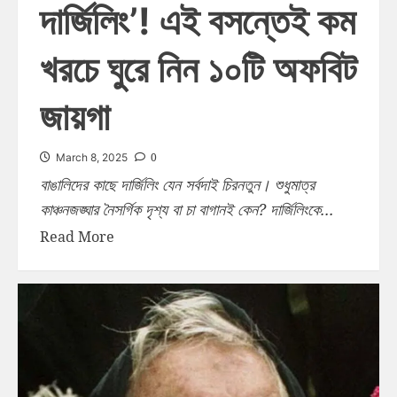
দার্জিলিং’! এই বসন্তেই কম
খরচে ঘুরে নিন ১০টি অফবিট
জায়গা
0
March 8, 2025
বাঙালিদের কাছে দার্জিলিং যেন সর্বদাই চিরনতুন। শুধুমাত্র
কাঞ্চনজঙ্ঘার নৈসর্গিক দৃশ্য বা চা বাগানই কেন? দার্জিলিংকে...
Read More