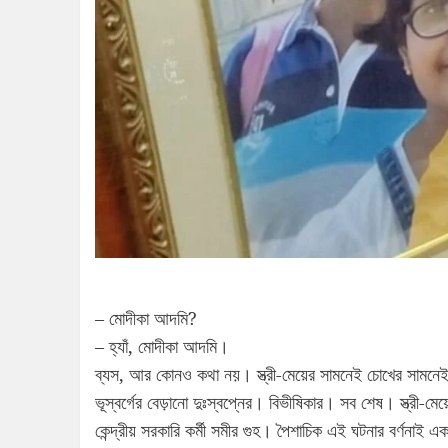
– মোদীকা আদমি?
– হ্যাঁ, মোদীকা আদমি।
ব্যস, আর কোনও কথা নয়। স্ত্রী-মেয়ের সামনেই চোখের সামনেই সরা
ভূস্বর্গের বেড়ানো দুঃস্বপ্নের। বিভীষিকার। সব শেষ। স্ত্রী-মে
কেন্দ্রীয় সরকারি কর্মী সমীর গুহ। পৈশাচিক এই ঘটনার বর্ণনাই এ