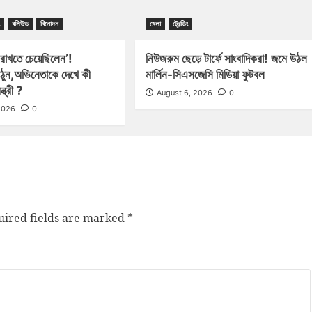
বলিউড
বিনোদন
খেলা
ট্রেন্ডিং
 রাখতে চেয়েছিলেন’!
নিউজরুম ছেড়ে টার্ফে সাংবাদিকরা! জমে উঠল
িঠুন,অভিনেতাকে দেখে কী
মার্লিন-সিএসজেসি মিডিয়া ফুটবল
্ত্রী ?
August 6, 2026
0
2026
0
ired fields are marked
*