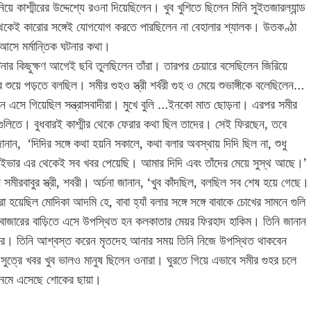
ে কাশ্মীরের উদ্দেশ্যে রওনা দিয়েছিলেন। খুব খুশিতে ছিলেন মিনি সুইতজারল্যান্ড
কেই কারোর সঙ্গেই যোগযোগ করতে পারছিলেন না বেহালার শ্যালক। উতকণ্ঠা
সে মর্মান্তিক ঘটনার কথা।
ার কিছুক্ষণ আগেই ছবি তুলছিলেন তাঁরা। তারপর চেয়ারে বসেছিলেন জিরিয়ে
 শুয়ে পড়তে বলছিল। সমীর গুহও স্ত্রী শর্বরী গুহ ও মেয়ে শুভাঙ্গীকে বলেছিলেন…
সামনে এসে গিয়েছিল সন্ত্রাসবাদীরা। মুখে বুলি …ইনকো মাত ছোড়না। এরপর সমীর
গুলিতে। বুধবারই কাশ্মীর থেকে ফেরার কথা ছিল তাদের। সেই ফিরছেন, তবে
, ‘দিদির সঙ্গে কথা হয়নি সকালে, কথা বলার অবস্থায় দিদি ছিল না, শুধু
াইভার এর থেকেই সব খবর পেয়েছি। আমার দিদি এবং তাঁদের মেয়ে সুস্থ আছে।’
 সমীরবাবুর স্ত্রী, শবরী। অর্চনা জানান, ‘খুব কাঁদছিল, বলছিল সব শেষ হয়ে গেছে।
া হয়েছিল মোদিকা আদমি হে, বাবা হ্যাঁ বলার সঙ্গে সঙ্গে বাবাকে চোখের সামনে গুলি
বাজারের বাড়িতে এসে উপস্থিত হন কলকাতার মেয়র ফিরহাদ হাকিম। তিনি জানান
দের। তিনি আশ্বস্ত করেন মৃতদেহ আনার সময় তিনি নিজে উপস্থিত থাকবেন
ুত্রে খবর খুব ভালও মানুষ ছিলেন ওনারা। ঘুরতে গিয়ে এভাবে সমীর গুহর চলে
় নেমে এসেছে শোকের ছায়া।