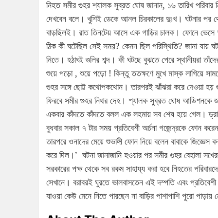
নিহত সমীর গুহর শ্যালক সুব্রত ঘোষ জানান, ১৬ তারিখ পরিবার নিয়
দেখবেন বলে। খুশিই ডেকে আনল চিরকালের দুঃখ। ঘটনার পর থে
বাড়ছিলই। রাত তিনটেয় আসে এক গাড়ির চালক। ফোনে ভেসে আ
ঠিক কী ঘটেছিল সেই সময়? কেমন ছিল পরিস্থিতি? জানা যায় ঘটন
নিতে। হঠাৎই গুলির শব্দ। কী ঘটছে বুঝতে পেরে স্থানীয়রা তাঁদের
শুয়ে পড়ো , শুয়ে পড়ো ! কিন্তু ততক্ষণে মুখে মাস্ক লাগিয়ে 
গুহর সঙ্গে ছোট্ট কথোপকথোন। তারপরই ঝাঁঝরা করে দেওয়া হয় 
ফিরবে সমীর গুহর নিথর দেহ। শ্যালক সুব্রত ঘোষ আডিশনকে জানান
একবার কাঁদতে কাঁদতে বলল এক লহমায় সব শেষ হয়ে গেল। ড্র
বুধবার সকাল ৭ টার সময় প্রতিবেশী অর্চনা গজেন্দ্রকে ফোন করেন
তারপরে ওনাদের মেয়ে শুভাঙ্গী ফোন নিয়ে বলেন বাবাকে জিজ্ঞেস কর
করে দিল।’ ঘটনা জানাজানি হওয়ার পর সমীর গুহর বেহালা সখের
সরকারের পক্ষ থেকে সব রকম সাহায্য করা হবে নিহতের পরিবার
সেখানে। বরাবরই ঘুরতে ভালবাসতেন এই দম্পতি এবং প্রতিবেশী স
যাওয়া কেউ মেনে নিতে পারছেন না বাড়ির পাশাপাশি পুরো পাড়ায