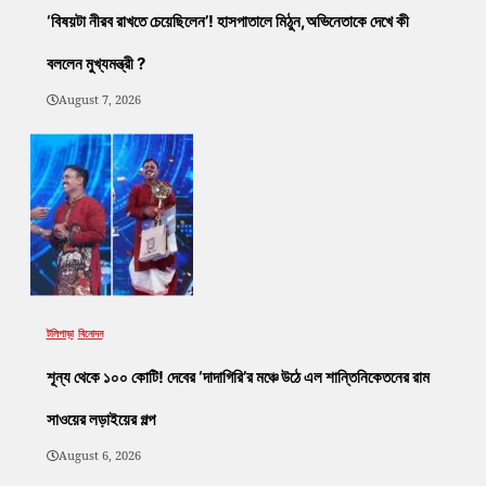
‘বিষয়টা নীরব রাখতে চেয়েছিলেন’! হাসপাতালে মিঠুন,অভিনেতাকে দেখে কী
বললেন মুখ্যমন্ত্রী ?
August 7, 2026
টলিপাড়া
বিনোদন
শূন্য থেকে ১০০ কোটি! দেবের ‘দাদাগিরি’র মঞ্চে উঠে এল শান্তিনিকেতনের রাম
সাওয়ের লড়াইয়ের গল্প
August 6, 2026