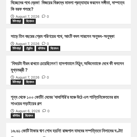
বিচ্ছেদের পথে ব্রেক! বিজয়ের বিরুদ্ধে মামলা প্রত্যাহার করলেন সঙ্গীতা, দাম্পত্যে
কি বরফ গলছে?
August 7, 2026
0
টলিপাড়া
বিনোদন
সাড়ে তিন বছরের প্রেম পরিণয়ের পথে, আংটি বদল সারলেন অনুভব-অনুষ্কা
August 7, 2026
0
টলিপাড়া
ট্রেন্ডিং
বলিউড
বিনোদন
‘বিষয়টা নীরব রাখতে চেয়েছিলেন’! হাসপাতালে মিঠুন,অভিনেতাকে দেখে কী বললেন
মুখ্যমন্ত্রী ?
August 7, 2026
0
টলিপাড়া
বিনোদন
শূন্য থেকে ১০০ কোটি! দেবের ‘দাদাগিরি’র মঞ্চে উঠে এল শান্তিনিকেতনের রাম
সাওয়ের লড়াইয়ের গল্প
August 6, 2026
0
বলিউড
বিনোদন
১৬.৬১ কোটি টাকার ঋণ শোধ হয়নি! রাজপাল যাদবের সম্পত্তিতে নিলামের ঘণ্টা!