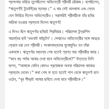
প্রশংসায় ভরিয়ে তুলেছিলেন অভিনেত্রী শ্রীময়ী চট্টরাজ। বলেছিলেন,
“ঋতুপর্ণাই ইন্ডাস্ট্রির স্তম্ভ।” এ বার সেই ভালবাসা এবং স্নেহ
যেন ফিরিয়ে দিলেন অভিনেত্রীও। সরাসরিই শ্রীময়ীকে তাঁর ছবির
নায়িকা হওয়ার প্রস্তাব দিলেন ঋতুপর্ণা!
এ দিনও ছিল ঋতুপর্ণার ছবিরই প্রিমিয়ার। পরিচালক ইন্দ্রাশিস
আচার্য্যর ছবি ‘গুডবাই মাউন্টেন’। সেখানেও অভিনেত্রীর সঙ্গে আদুরে
ফ্রেমে ধরা দেন শ্রীময়ী। সংবাদমাধ্যমের মুখোমুখিও হন তাঁরা
একসঙ্গে। ঋতুপর্ণার বক্তব্য শেষ হতেই প্রশ্ন যায় শ্রীময়ীর কাছে।
“কবে বড় পর্দায় আবার দেখা যাবে অভিনেত্রীকে?” উত্তরে তিনি
বলেন, “আমাকে যেদিন কোনও প্রযোজক অথবা পরিচালক কাজের
প্রস্তাব দেবেন।” কথা শেষ না হতে হতেই পাশ থেকে ঋতুপর্ণা বলে
ওঠেন, “খুব শীঘ্রই আমার ছবিতে দেখা যাবে শ্রীময়ীকে।”