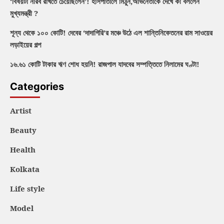
‘বিষয়টা নীরব রাখতে চেয়েছিলেন’! হাসপাতালে মিঠুন,অভিনেতাকে দেখে কী বললেন
মুখ্যমন্ত্রী ?
শূন্য থেকে ১০০ কোটি! দেবের ‘দাদাগিরি’র মঞ্চে উঠে এল শান্তিনিকেতনের রাম সাওয়ের
লড়াইয়ের গল্প
১৬.৬১ কোটি টাকার ঋণ শোধ হয়নি! রাজপাল যাদবের সম্পত্তিতে নিলামের ঘণ্টা!
Categories
Artist
Beauty
Health
Kolkata
Life style
Model