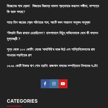
বিচ্ছেদের পথে ব্রেক! বিজয়ের বিরুদ্ধে মামলা প্রত্যাহার করলেন সঙ্গীতা, দাম্পত্যে
কি বরফ গলছে?
সাড়ে তিন বছরের প্রেম পরিণয়ের পথে, আংটি বদল সারলেন অনুভব-অনুষ্কা
‘বিষয়টা নীরব রাখতে চেয়েছিলেন’! হাসপাতালে মিঠুন,অভিনেতাকে দেখে কী বললেন
মুখ্যমন্ত্রী ?
শূন্য থেকে ১০০ কোটি! দেবের ‘দাদাগিরি’র মঞ্চে উঠে এল শান্তিনিকেতনের রাম
সাওয়ের লড়াইয়ের গল্প
১৬.৬১ কোটি টাকার ঋণ শোধ হয়নি! রাজপাল যাদবের সম্পত্তিতে নিলামের ঘণ্টা!
CATEGORIES