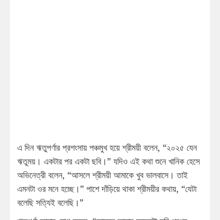
এ দিন ঋতুপর্ণার প্রশংসায় পঞ্চমুখ হয়ে শ্রীময়ী বলেন, “২০২৫ যেন
ঋতুময়। একটার পর একটা ছবি।” যদিও এই কথা শুনে খানিক হেসে
অভিনেত্রী বলেন, “আসলে শ্রীময়ী আমাকে খুব ভালবাসে। তাই
এমনটা ওর মনে হচ্ছে।” পাশে দাঁড়িয়ে থাকা শ্রীময়ীর কথায়, “যেটা
বলেছি সত্যিই বলেছি।”