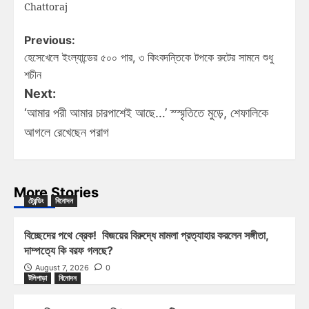
Chattoraj
Previous:
হেসেখেলে ইংল্যান্ডের ৫০০ পার, ৩ কিংবদন্তিকে টপকে রুটের সামনে শুধু
শচীন
Next:
‘আমার পরী আমার চারপাশেই আছে…’ স্স্মৃতিতে মুড়ে, শেফালিকে
আগলে রেখেছেন পরাগ
More Stories
ট্রেন্ডিং
বিনোদন
বিচ্ছেদের পথে ব্রেক! বিজয়ের বিরুদ্ধে মামলা প্রত্যাহার করলেন সঙ্গীতা,
দাম্পত্যে কি বরফ গলছে?
August 7, 2026
0
টলিপাড়া
বিনোদন