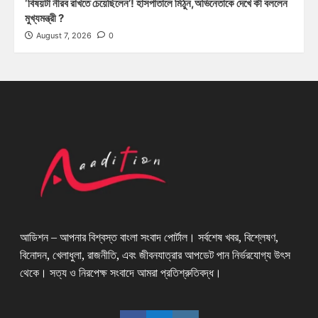
‘বিষয়টা নীরব রাখতে চেয়েছিলেন’! হাসপাতালে মিঠুন,অভিনেতাকে দেখে কী বললেন
মুখ্যমন্ত্রী ?
August 7, 2026
0
আডিশন – আপনার বিশ্বস্ত বাংলা সংবাদ পোর্টাল। সর্বশেষ খবর, বিশ্লেষণ,
বিনোদন, খেলাধুলা, রাজনীতি, এবং জীবনযাত্রার আপডেট পান নির্ভরযোগ্য উৎস
থেকে। সত্য ও নিরপেক্ষ সংবাদে আমরা প্রতিশ্রুতিবদ্ধ।