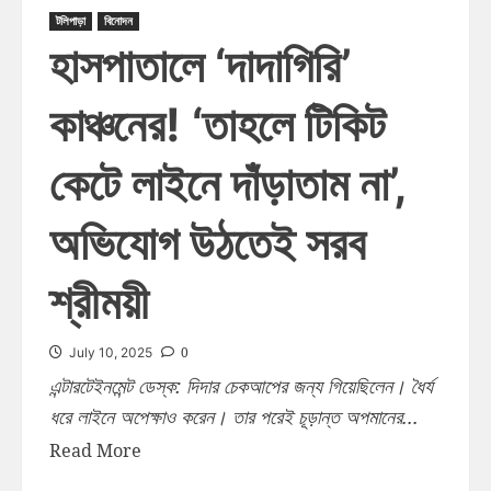
টলিপাড়া
বিনোদন
হাসপাতালে ‘দাদাগিরি’
কাঞ্চনের! ‘তাহলে টিকিট
কেটে লাইনে দাঁড়াতাম না’,
অভিযোগ উঠতেই সরব
শ্রীময়ী
0
July 10, 2025
এন্টারটেইনমেন্ট ডেস্ক: দিদার চেকআপের জন্য গিয়েছিলেন। ধৈর্য
ধরে লাইনে অপেক্ষাও করেন। তার পরেই চূড়ান্ত অপমানের...
Read More