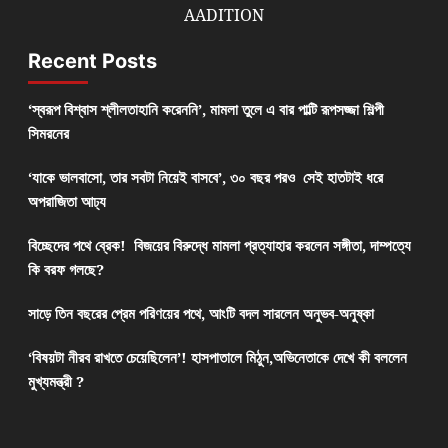
AADITION
Recent Posts
‘স্বরূপ বিশ্বাস শ্লীলতাহানি করেননি’, মামলা তুলে এ বার পাল্টি রূপসজ্জা শিল্পী
সিমরনের
‘যাকে ভালবাসো, তার সবটা নিয়েই বাসবে’, ৩০ বছর পরও সেই হাতটাই ধরে
অপরাজিতা আঢ্য
বিচ্ছেদের পথে ব্রেক! বিজয়ের বিরুদ্ধে মামলা প্রত্যাহার করলেন সঙ্গীতা, দাম্পত্যে
কি বরফ গলছে?
সাড়ে তিন বছরের প্রেম পরিণয়ের পথে, আংটি বদল সারলেন অনুভব-অনুষ্কা
‘বিষয়টা নীরব রাখতে চেয়েছিলেন’! হাসপাতালে মিঠুন,অভিনেতাকে দেখে কী বললেন
মুখ্যমন্ত্রী ?