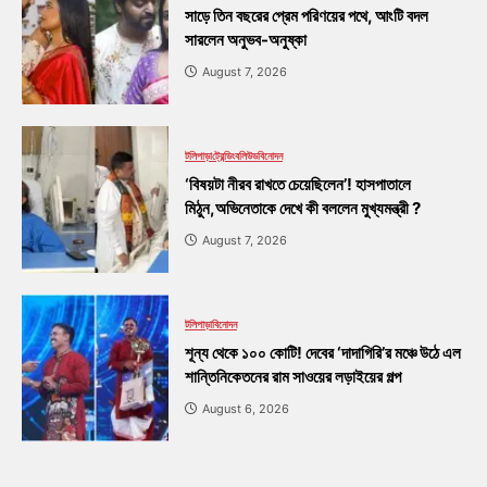
সাড়ে তিন বছরের প্রেম পরিণয়ের পথে, আংটি বদল
সারলেন অনুভব-অনুষ্কা
August 7, 2026
টলিপাড়া
ট্রেন্ডিং
বলিউড
বিনোদন
‘বিষয়টা নীরব রাখতে চেয়েছিলেন’! হাসপাতালে
মিঠুন,অভিনেতাকে দেখে কী বললেন মুখ্যমন্ত্রী ?
August 7, 2026
টলিপাড়া
বিনোদন
শূন্য থেকে ১০০ কোটি! দেবের ‘দাদাগিরি’র মঞ্চে উঠে এল
শান্তিনিকেতনের রাম সাওয়ের লড়াইয়ের গল্প
August 6, 2026