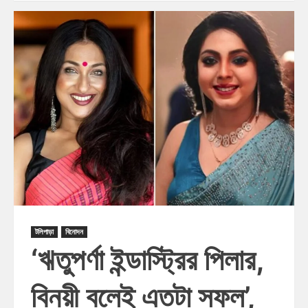
টলিপাড়া
বিনোদন
‘ঋতুপর্ণা ইন্ডাস্ট্রির পিলার,
বিনয়ী বলেই এতটা সফল’,