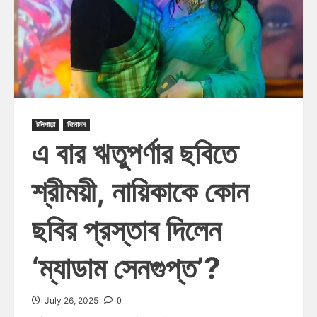
টলিপাড়া
বিনোদন
এ বার ঋতুপর্ণার ছবিতে
শ্রীময়ী, নায়িকাকে কোন
ছবির প্রস্তাব দিলেন
‘ম্যাডাম সেনগুপ্ত’?
0
July 26, 2025