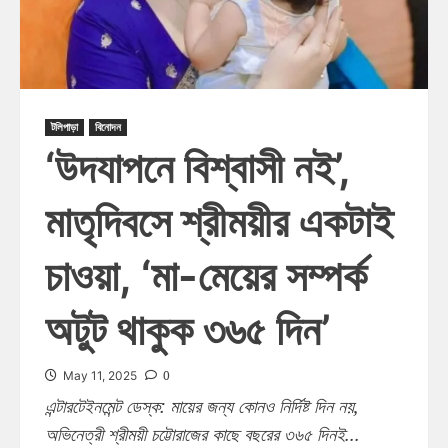
টলিপাড়া
বিনোদন
‘উদযাপনে বিশ্বাসী নই’,
মাতৃদিবসে শ্রীময়ীর একটাই
চাওয়া, ‘মা-মেয়ের সম্পর্ক
অটুট থাকুক ৩৬৫ দিন’
0
May 11, 2025
এন্টারটেইনমেন্ট ডেস্ক: মায়ের জন্য কোনও নির্দিষ্ট দিন নয়,
অভিনেত্রী শ্রীময়ী চট্টোরাজের কাছে বছরের ৩৬৫ দিনই...