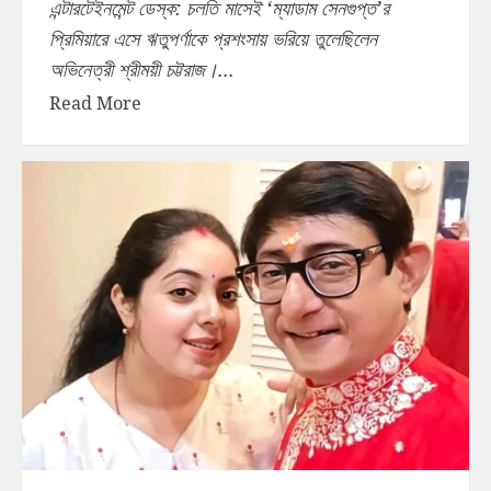
এন্টারটেইনমেন্ট ডেস্ক: চলতি মাসেই ‘ম্যাডাম সেনগুপ্ত’র
প্রিমিয়ারে এসে ঋতুপর্ণাকে প্রশংসায় ভরিয়ে তুলেছিলেন
অভিনেত্রী শ্রীময়ী চট্টরাজ।...
Read More