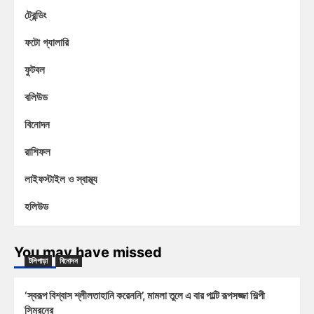
ট্রেন্ডিং
ফটো গ্যালারি
ফুটবল
বলিউড
বিনোদন
রাশিফল
লাইফস্টাইল ও স্বাস্থ্য
হলিউড
You may have missed
টলিপাড়া
বিনোদন
‘স্বরূপ বিশ্বাস শ্লীলতাহানি করেননি’, মামলা তুলে এ বার পাল্টি রূপসজ্জা শিল্পী
সিমরনের