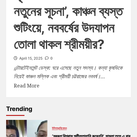
নতুনের সূচনা’, কাঞ্চন ব্যস্ত
শুটিংয়ে, নববর্ষের উদযাপন
তোলা থাকল শ্রীময়ীর?
0
April 15, 2025
এন্টারটেইনমেন্ট ডেস্ক: ঘরে এসেছে নতুন সদস্য। কন্যা কৃষভিকে
নিয়েই কাঞ্চন মল্লিক এবং শ্রীময়ী চট্টরাজের নববর্ষ।...
Read More
Trending
টলিপাড়া
বিনোদন
‘স্বরূপ বিশ্বাস শ্লীলতাহানি করেননি’, মামলা তুলে এ বার