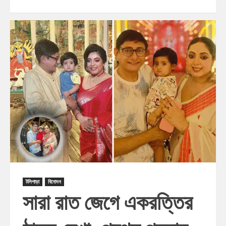
টলিপাড়া
বিনোদন
সারা রাত জেগে একরত্তির