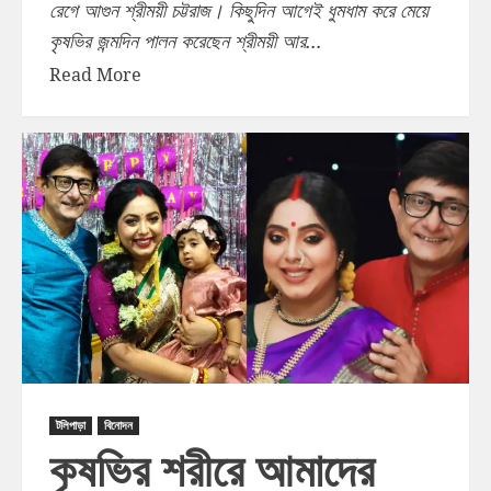
রেগে আগুন শ্রীময়ী চট্টরাজ। কিছুদিন আগেই ধুমধাম করে মেয়ে
কৃষভির জন্মদিন পালন করেছেন শ্রীময়ী আর...
Read More
টলিপাড়া
বিনোদন
কৃষভির শরীরে আমাদের