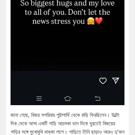
জানা গেছে, বিজয় সপরিবার পুট্টাপার্থি থেকে বাড়ি ফিরছিলেন। উল্টো
দিক থেকে আসা একটি গাড়ি আচমকা ডান দিকে ঘুরতেই বিজয়ের
গাড়ির সঙ্গে মুখোমুখি ধাক্কা লাগে। গাড়িতে তিনি ছাড়াও আরও দু’জন