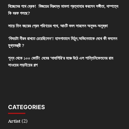
বিচ্ছেদের পথে ব্রেক! বিজয়ের বিরুদ্ধে মামলা প্রত্যাহার করলেন সঙ্গীতা, দাম্পত্যে
কি বরফ গলছে?
সাড়ে তিন বছরের প্রেম পরিণয়ের পথে, আংটি বদল সারলেন অনুভব-অনুষ্কা
‘বিষয়টা নীরব রাখতে চেয়েছিলেন’! হাসপাতালে মিঠুন,অভিনেতাকে দেখে কী বললেন
মুখ্যমন্ত্রী ?
শূন্য থেকে ১০০ কোটি! দেবের ‘দাদাগিরি’র মঞ্চে উঠে এল শান্তিনিকেতনের রাম
সাওয়ের লড়াইয়ের গল্প
CATEGORIES
(2)
Artist