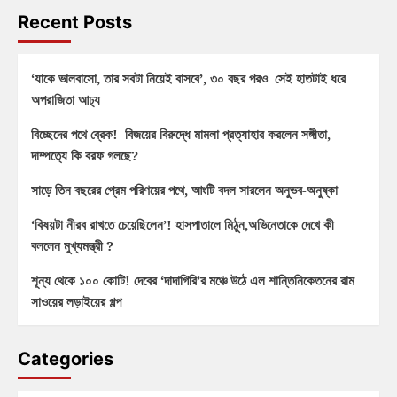
Recent Posts
‘যাকে ভালবাসো, তার সবটা নিয়েই বাসবে’, ৩০ বছর পরও সেই হাতটাই ধরে
অপরাজিতা আঢ্য
বিচ্ছেদের পথে ব্রেক! বিজয়ের বিরুদ্ধে মামলা প্রত্যাহার করলেন সঙ্গীতা,
দাম্পত্যে কি বরফ গলছে?
সাড়ে তিন বছরের প্রেম পরিণয়ের পথে, আংটি বদল সারলেন অনুভব-অনুষ্কা
‘বিষয়টা নীরব রাখতে চেয়েছিলেন’! হাসপাতালে মিঠুন,অভিনেতাকে দেখে কী
বললেন মুখ্যমন্ত্রী ?
শূন্য থেকে ১০০ কোটি! দেবের ‘দাদাগিরি’র মঞ্চে উঠে এল শান্তিনিকেতনের রাম
সাওয়ের লড়াইয়ের গল্প
Categories