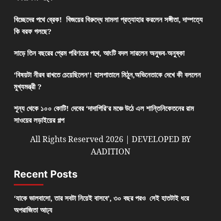
বিচ্ছেদের পথে ব্রেক! বিজয়ের বিরুদ্ধে মামলা প্রত্যাহার করলেন সঙ্গীতা, দাম্পত্যে
কি বরফ গলছে?
সাড়ে তিন বছরের প্রেম পরিণয়ের পথে, আংটি বদল সারলেন অনুভব-অনুষ্কা
‘বিষয়টা নীরব রাখতে চেয়েছিলেন’! হাসপাতালে মিঠুন,অভিনেতাকে দেখে কী বললেন
মুখ্যমন্ত্রী ?
শূন্য থেকে ১০০ কোটি! দেবের ‘দাদাগিরি’র মঞ্চে উঠে এল শান্তিনিকেতনের রাম
সাওয়ের লড়াইয়ের গল্প
All Rights Reserved 2026 | DEVELOPED BY
AADITION
Recent Posts
‘যাকে ভালবাসো, তার সবটা নিয়েই বাসবে’, ৩০ বছর পরও সেই হাতটাই ধরে
অপরাজিতা আঢ্য