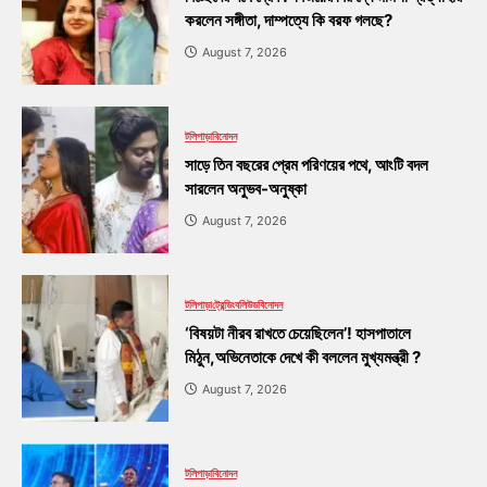
করলেন সঙ্গীতা, দাম্পত্যে কি বরফ গলছে?
August 7, 2026
টলিপাড়া
বিনোদন
সাড়ে তিন বছরের প্রেম পরিণয়ের পথে, আংটি বদল
সারলেন অনুভব-অনুষ্কা
August 7, 2026
টলিপাড়া
ট্রেন্ডিং
বলিউড
বিনোদন
‘বিষয়টা নীরব রাখতে চেয়েছিলেন’! হাসপাতালে
মিঠুন,অভিনেতাকে দেখে কী বললেন মুখ্যমন্ত্রী ?
August 7, 2026
টলিপাড়া
বিনোদন