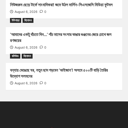
নিউজরুম ছেড়ে টার্ফে সাংবাদিকরা! জমে উঠল মার্লিন-সিএসজেসি মিডিয়া ফুটবল
August 6, 2026
0
টলিপাড়া
বিনোদন
‘আমাদের একটু বাঁচতে দিন…’ পাঁচ মাসের সংসার ভাঙার গুঞ্জনের জেরে চোখে জল
রণজয়ের
August 6, 2026
0
বলিউড
বিনোদন
বন্যায় ভেঙেছে ঘর, নতুন ছাদ গড়বেন ‘ভাইজান’! অসমে ৫০০টি বাড়ি তৈরির
উদ্যোগ সলমনের
August 6, 2026
0