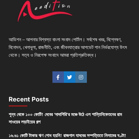
আডিশন – আপনার বিশ্বস্ত বাংলা সংবাদ পোর্টাল। সর্বশেষ খবর, বিশ্লেষণ,
বিনোদন, খেলাধুলা, রাজনীতি, এবং জীবনযাত্রার আপডেট পান নির্ভরযোগ্য উৎস
থেকে। সত্য ও নিরপেক্ষ সংবাদে আমরা প্রতিশ্রুতিবদ্ধ।
Recent Posts
শূন্য থেকে ১০০ কোটি! দেবের ‘দাদাগিরি’র মঞ্চে উঠে এল শান্তিনিকেতনের রাম
সাওয়ের লড়াইয়ের গল্প
১৬.৬১ কোটি টাকার ঋণ শোধ হয়নি! রাজপাল যাদবের সম্পত্তিতে নিলামের ঘণ্টা!