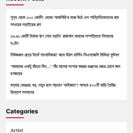
শূন্য থেকে ১০০ কোটি! দেবের ‘দাদাগিরি’র মঞ্চে উঠে এল শান্তিনিকেতনের রাম
সাওয়ের লড়াইয়ের গল্প
১৬.৬১ কোটি টাকার ঋণ শোধ হয়নি! রাজপাল যাদবের সম্পত্তিতে নিলামের
ঘণ্টা!
নিউজরুম ছেড়ে টার্ফে সাংবাদিকরা! জমে উঠল মার্লিন-সিএসজেসি মিডিয়া ফুটবল
‘আমাদের একটু বাঁচতে দিন…’ পাঁচ মাসের সংসার ভাঙার গুঞ্জনের জেরে চোখে জল
রণজয়ের
বন্যায় ভেঙেছে ঘর, নতুন ছাদ গড়বেন ‘ভাইজান’! অসমে ৫০০টি বাড়ি তৈরির
উদ্যোগ সলমনের
Categories
Artist