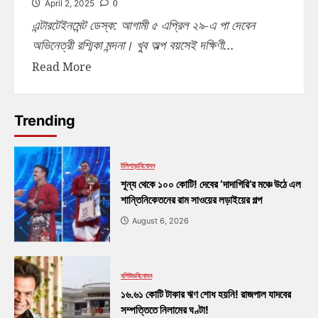
0
April 2, 2025
এন্টারটেইনমেন্ট ডেস্ক: আগামী ৫ এপ্রিল ২৯-এ পা দেবেন
অভিনেত্রী রশ্মিকা মন্দনা। খুব অল্প বয়সেই দক্ষিণী...
Read More
Trending
টলিপাড়া
বিনোদন
শূন্য থেকে ১০০ কোটি! দেবের ‘দাদাগিরি’র মঞ্চে উঠে এল
শান্তিনিকেতনের রাম সাওয়ের লড়াইয়ের গল্প
August 6, 2026
বলিউড
বিনোদন
১৬.৬১ কোটি টাকার ঋণ শোধ হয়নি! রাজপাল যাদবের
সম্পত্তিতে নিলামের ঘণ্টা!