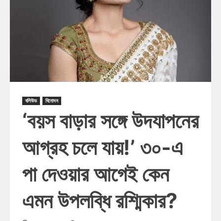
বলিউড
বিনোদন
‘বয়স বাড়ার সঙ্গে উদযাপনের
আগ্রহ চলে যায়!’ ৩০-এ
পা দেওয়ার আগেই কেন
এমন উপলব্ধি রশ্মিকার?