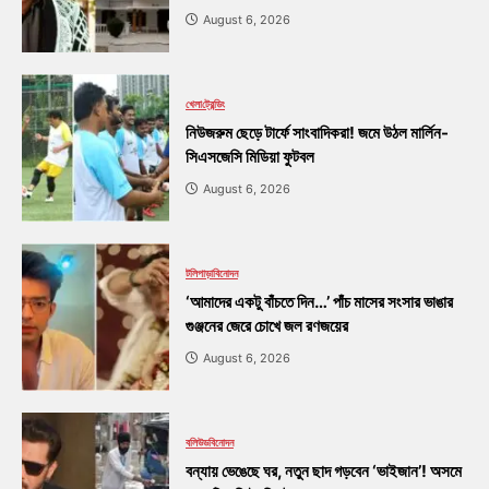
August 6, 2026
খেলা
ট্রেন্ডিং
নিউজরুম ছেড়ে টার্ফে সাংবাদিকরা! জমে উঠল মার্লিন-
সিএসজেসি মিডিয়া ফুটবল
August 6, 2026
টলিপাড়া
বিনোদন
‘আমাদের একটু বাঁচতে দিন…’ পাঁচ মাসের সংসার ভাঙার
গুঞ্জনের জেরে চোখে জল রণজয়ের
August 6, 2026
বলিউড
বিনোদন
বন্যায় ভেঙেছে ঘর, নতুন ছাদ গড়বেন ‘ভাইজান’! অসমে