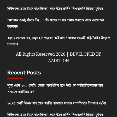
নিউজরুম ছেড়ে টার্ফে সাংবাদিকরা! জমে উঠল মার্লিন-সিএসজেসি মিডিয়া ফুটবল
‘আমাদের একটু বাঁচতে দিন…’ পাঁচ মাসের সংসার ভাঙার গুঞ্জনের জেরে চোখে জল
রণজয়ের
বন্যায় ভেঙেছে ঘর, নতুন ছাদ গড়বেন ‘ভাইজান’! অসমে ৫০০টি বাড়ি তৈরির উদ্যোগ
সলমনের
All Rights Reserved 2026 | DEVELOPED BY
AADITION
Recent Posts
শূন্য থেকে ১০০ কোটি! দেবের ‘দাদাগিরি’র মঞ্চে উঠে এল শান্তিনিকেতনের রাম
সাওয়ের লড়াইয়ের গল্প
১৬.৬১ কোটি টাকার ঋণ শোধ হয়নি! রাজপাল যাদবের সম্পত্তিতে নিলামের ঘণ্টা!
নিউজরুম ছেড়ে টার্ফে সাংবাদিকরা! জমে উঠল মার্লিন-সিএসজেসি মিডিয়া ফুটবল