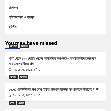
রাশিফল
লাইফস্টাইল ও স্বাস্থ্য
হলিউড
You may have missed
টলিপাড়া
বিনোদন
শূন্য থেকে ১০০ কোটি! দেবের ‘দাদাগিরি’র মঞ্চে উঠে এল শান্তিনিকেতনের রাম
সাওয়ের লড়াইয়ের গল্প
August 6, 2026
0
বলিউড
বিনোদন
১৬.৬১ কোটি টাকার ঋণ শোধ হয়নি! রাজপাল যাদবের সম্পত্তিতে নিলামের ঘণ্টা!
August 6, 2026
0
খেলা
ট্রেন্ডিং