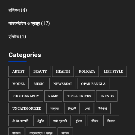
(4)
রাশিফল
(17)
লাইফস্টাইল ও স্বাস্থ্য
(1)
হলিউড
Categories
ARTIST
BEAUTY
HEALTH
KOLKATA
LIFE STYLE
MODEL
MUSIC
NEWSBEAT
OPAR BANGLA
PHOTOGRAPHY
RAMP
TIPS & TRICKS
TRENDS
UNCATEGORIZED
অন্যান্য
ক্রিকেট
খেলা
টলিপাড়া
টো টো কোম্পানি
ট্রেন্ডিং
ফটো গ্যালারি
ফুটবল
বলিউড
বিনোদন
রাশিফল
লাইফস্টাইল ও স্বাস্থ্য
হলিউড