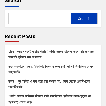
Search
Search
Recent Posts
তারকা-সন্তান বলেই বাড়তি প্রচার! আমার ছেলের থেকেও ভালো সাঁতারু আছে
অকপটে স্বীকার আর মাধবনের
নতুন সরকারের আমল, টলিপাড়ায় ফিরল কাজের ছন্দ! মামলা নিষ্পত্তির ঘোষণা
হাইকোর্টের
কলম – বুম নামিয়ে এ বার পায়ে বল! সংবাদ নয়, এবার গোলের গল্প লিখবেন
সাংবাদিকরাই
‘গজনি’ করতে আমিরকে কীভাবে রাজি করেছিলেন প্রদীপ রাওয়াত?মৃত্যুর পর
প্রকাশ্যে গোপন তথ্য