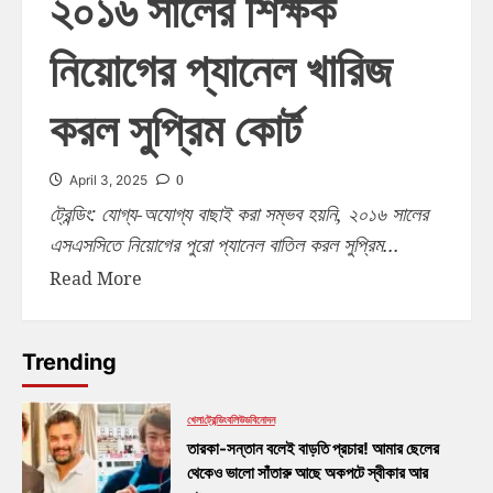
২০১৬ সালের শিক্ষক
নিয়োগের প্যানেল খারিজ
করল সুপ্রিম কোর্ট
0
April 3, 2025
ট্রেন্ডিং: যোগ্য-অযোগ্য বাছাই করা সম্ভব হয়নি, ২০১৬ সালের
এসএসসিতে নিয়োগের পুরো প্যানেল বাতিল করল সুপ্রিম...
Read More
Trending
খেলা
ট্রেন্ডিং
বলিউড
বিনোদন
তারকা-সন্তান বলেই বাড়তি প্রচার! আমার ছেলের
থেকেও ভালো সাঁতারু আছে অকপটে স্বীকার আর