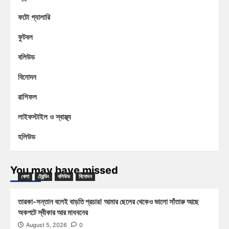
ফটো গ্যালারি
ফুটবল
বলিউড
বিনোদন
রাশিফল
লাইফস্টাইল ও স্বাস্থ্য
হলিউড
You may have missed
খেলা
ট্রেন্ডিং
বলিউড
বিনোদন
তারকা-সন্তান বলেই বাড়তি প্রচার! আমার ছেলের থেকেও ভালো সাঁতারু আছে
অকপটে স্বীকার আর মাধবনের
August 5, 2026
0