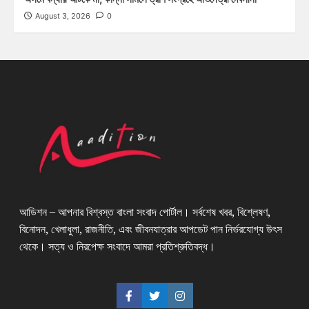
August 3, 2026
0
আডিশন – আপনার বিশ্বস্ত বাংলা সংবাদ পোর্টাল। সর্বশেষ খবর, বিশ্লেষণ,
বিনোদন, খেলাধুলা, রাজনীতি, এবং জীবনযাত্রার আপডেট পান নির্ভরযোগ্য উৎস
থেকে। সত্য ও নিরপেক্ষ সংবাদে আমরা প্রতিশ্রুতিবদ্ধ।