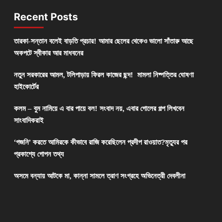
Recent Posts
তারকা-সন্তান বলেই বাড়তি প্রচার! আমার ছেলের থেকেও ভালো সাঁতারু আছে
অকপটে স্বীকার আর মাধবনের
নতুন সরকারের আমল, টলিপাড়ায় ফিরল কাজের ছন্দ! মামলা নিষ্পত্তির ঘোষণা
হাইকোর্টের
কলম – বুম নামিয়ে এ বার পায়ে বল! সংবাদ নয়, এবার গোলের গল্প লিখবেন
সাংবাদিকরাই
‘গজনি’ করতে আমিরকে কীভাবে রাজি করেছিলেন প্রদীপ রাওয়াত?মৃত্যুর পর
প্রকাশ্যে গোপন তথ্য
অসমে বন্যায় আটকে মা, কান্না সামলে ত্রাণ সংগ্রহে অভিনেত্রী দেবলীনা