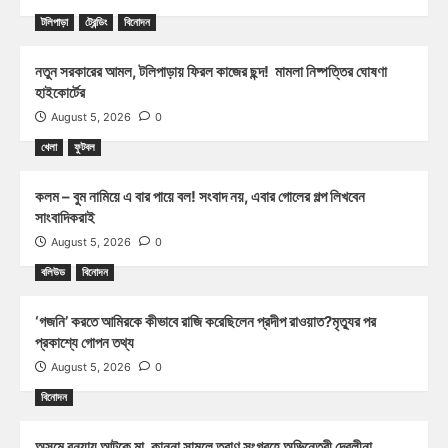
টলিপাড়া
ট্রেন্ডিং
বিনোদন
নতুন সরকারের আমল, টলিপাড়ায় ফিরল কাজের ছন্দ! মামলা নিষ্পত্তির ঘোষণা
হাইকোর্টের
August 5, 2026
0
খেলা
ফুটবল
কলম – বুম নামিয়ে এ বার পায়ে বল! সংবাদ নয়, এবার গোলের গল্প লিখবেন
সাংবাদিকরাই
August 5, 2026
0
বলিউড
বিনোদন
‘গজনি’ করতে আমিরকে কীভাবে রাজি করেছিলেন প্রদীপ রাওয়াত?মৃত্যুর পর
প্রকাশ্যে গোপন তথ্য
August 5, 2026
0
বিনোদন
অসমে বন্যায় আটকে মা, কান্না সামলে ত্রাণ সংগ্রহে অভিনেত্রী দেবলীনা