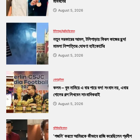
মাধবনের
August 5, 2026
টলিপাড়া
ট্রেন্ডিং
বিনোদন
নতুন সরকারের আমল, টলিপাড়ায় ফিরল কাজের ছন্দ!
মামলা নিষ্পত্তির ঘোষণা হাইকোর্টের
August 5, 2026
খেলা
ফুটবল
কলম – বুম নামিয়ে এ বার পায়ে বল! সংবাদ নয়, এবার
গোলের গল্প লিখবেন সাংবাদিকরাই
August 5, 2026
বলিউড
বিনোদন
‘গজনি’ করতে আমিরকে কীভাবে রাজি করেছিলেন প্রদীপ