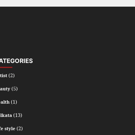
ATEGORIES
(2)
tist
(5)
auty
(1)
alth
(13)
lkata
(2)
fe style