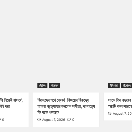
ট্রেন্ডিং
বিনোদন
টলিপাড়া
বিনোদন
া নিয়েই বাসবে’,
বিচ্ছেদের পথে ব্রেক! বিজয়ের বিরুদ্ধে
সাড়ে তিন বছরের 
াই ধরে
মামলা প্রত্যাহার করলেন সঙ্গীতা, দাম্পত্যে
আংটি বদল সারলে
কি বরফ গলছে?
August 7, 2
0
August 7, 2026
0