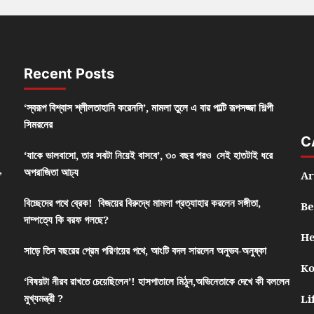
Recent Posts
‘স্বরূপ বিশ্বাস শ্লীলতাহানি করেননি’, মামলা তুলে এ বার পাল্টি রূপসজ্জা শিল্পী
সিমরনের
C
‘যাকে ভালবাসো, তার সবটা নিয়েই বাসবে’, ৩০ বছর পরও সেই হাতটাই ধরে
,
অপরাজিতা আঢ্য
Ar
বিচ্ছেদের পথে ব্রেক! বিজয়ের বিরুদ্ধে মামলা প্রত্যাহার করলেন সঙ্গীতা,
Be
দাম্পত্যে কি বরফ গলছে?
He
সাড়ে তিন বছরের প্রেম পরিণয়ের পথে, আংটি বদল সারলেন অনুভব-অনুষ্কা
Ko
‘বিষয়টা নীরব রাখতে চেয়েছিলেন’! হাসপাতালে মিঠুন,অভিনেতাকে দেখে কী বললেন
মুখ্যমন্ত্রী ?
Li