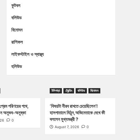
ফুটবল
বলিউড
বিনোদন
রাশিফল
লাইফস্টাইল ও স্বাস্থ্য
হলিউড
টলিপাড়া
ট্রেন্ডিং
বলিউড
বিনোদন
প্রেম পরিণয়ের পথে,
‘বিষয়টা নীরব রাখতে চেয়েছিলেন’!
ন অনুভব-অনুষ্কা
হাসপাতালে মিঠুন,অভিনেতাকে দেখে কী
বললেন মুখ্যমন্ত্রী ?
026
0
August 7, 2026
0