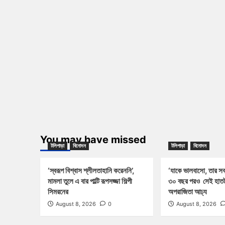
You may have missed
টলিপাড়া
বিনোদন
টলিপাড়া
বিনোদন
‘স্বরূপ বিশ্বাস শ্লীলতাহানি করেননি’,
‘যাকে ভালবাসো, তার সবট
মামলা তুলে এ বার পাল্টি রূপসজ্জা শিল্পী
৩০ বছর পরও সেই হাতট
সিমরনের
অপরাজিতা আঢ্য
August 8, 2026
0
August 8, 2026