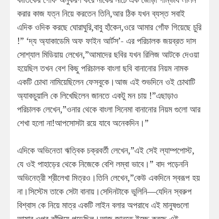
করার কাজ যত্ন নিয়ে করতেন তিনি,আর ঠিক যখন ব্যস্ত সবাই
এদিক ওদিক করছে ঘোরাঘুরি,বাবু হাঁকেন,ওরে আমার গোঁফ গিয়েছে চুরি
!” ‘দ্য অ্যাকাডেমি অফ ফাইন আর্টস’- এর পরিচালক জয়ব্রত দাস
সোশ্যাল মিডিয়ায় লেখেন,”আমাদের ছবির যখন রিলিজ আটকে দেওয়া
হয়েছিল তখন বেশ কিছু পরিচালক বাংলা ছবি বানানোর নিয়ম নামক
একটি চোথা নামিয়েছিলেন ফেসবুকে।আজ এই শুভদিনে ওই চোথাটি
অ্যাকচুয়ালি কে লিখেছিলেন জানতে একটু মন চায় !”এছাড়াও
পরিচালক লেখেন,”ওনার থেকে বাংলা সিনেমা বানানোর নিয়ম গুলো আর
শেখা হলো না!আপসোসটা রয়ে যাবে অনেকদিন।”
এদিকে অভিনেতা ঋত্বিক চক্রবর্তী লেখেন,”এই সেই ল্যাম্পপোস্ট,
যে ওই পাহাড়ের থেকে নিজেকে বেশি লম্বা ভাবে।” বাদ পড়েননি
অভিনেত্রী শ্রীলেখা মিত্রও।তিনি লেখেন,”কেউ একদিনে স্বরূপ হয়
না।সিস্টেম তাকে সেটা বানায়।সেদিনটাকে ভুলিনি—যেদিন স্বরুপ
বিশ্বাস কে নিয়ে মাত্র একটি লাইন বলার অপরাধে এই মানুষগুলো
আমার ওপর ঝাঁপিয়ে পড়েছিল।আজ জানতে ইচ্ছে করছে,এই