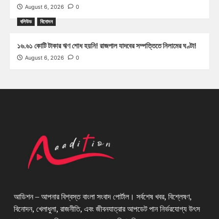
August 6, 2026
0
বলিউড
বিনোদন
১৬.৬১ কোটি টাকার ঋণ শোধ হয়নি! রাজপাল যাদবের সম্পত্তিতে নিলামের ঘণ্টা!
August 6, 2026
0
আডিশন – আপনার বিশ্বস্ত বাংলা সংবাদ পোর্টাল। সর্বশেষ খবর, বিশ্লেষণ,
বিনোদন, খেলাধুলা, রাজনীতি, এবং জীবনযাত্রার আপডেট পান নির্ভরযোগ্য উৎস