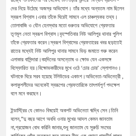
দের নিয়ে উঠেছে অজস্র অভিযোগ। তাঁর মধ্যে অন্যতম নাম ছিলেন
স্বরূপ বিশ্বাস।এবার তাঁকে ঘিরেই সামনে এল চাঞ্চল্যকর তথ্য।
তোলাবাজি ও যৌন হেনস্থার মতো গুরুতর অভিযোগে গ্রেফতার
তৃণমূল নেতা স্বরূপ বিশ্বাস।বৃহস্পতিবার নিউ আলিপুর থানার পুলিশ
তাঁকে গ্রেফতার করেন।স্বরূপ বিশ্বাসের গ্রেফতারের খবর ছড়াতেই
রাতের মধ্যেই নিউ আলিপুর থানার সামনে ভিড় জমাতে শুরু করেন
এলাকার বাসিন্দারা।বহুদিনের অসন্তোষ ও ক্ষোভ যেন একসঙ্গে
বিস্ফোরিত হয়।বিক্ষোভকারীদের মুখে ওঠে ‘চোর চোর’ স্লোগানও।
ঘটনাকে ঘিরে সরব হয়েছে টলিউডের একাংশ।অভিনেতা-অভিনেত্রী ,
কলাকুশলীদের অনেকেই স্বরূপের গ্রেফতারিকে তাৎপর্যপূর্ণ পদক্ষেপ
বলে মনে করছেন।
ইন্ডাস্ট্রির যে কোনও বিষয়েই অকপট অভিনেতা ঋদ্ধি সেন।তিনি
বলেন,”দু বছর আগে অবধি ওনার মুখের আদল কেমন জানতাম
না,প্রয়োজন বোধ করিনি জানার,শুধু জানতাম যে সুরুচি সংঘের
কার্তিকের গোঁফ অনুকরণ করে নাকের নীচে এক জোড়া গাম্ভীর্য লালন