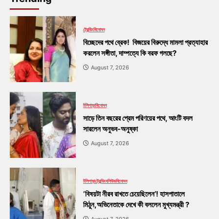
ট্রেন্ডিং
বিনোদন
বিচ্ছেদের পথে ব্রেক! বিজয়ের বিরুদ্ধে মামলা প্রত্যাহার
করলেন সঙ্গীতা, দাম্পত্যে কি বরফ গলছে?
August 7, 2026
টলিপাড়া
বিনোদন
সাড়ে তিন বছরের প্রেম পরিণয়ের পথে, আংটি বদল
সারলেন অনুভব-অনুষ্কা
August 7, 2026
টলিপাড়া
ট্রেন্ডিং
বলিউড
বিনোদন
‘বিষয়টা নীরব রাখতে চেয়েছিলেন’! হাসপাতালে
মিঠুন,অভিনেতাকে দেখে কী বললেন মুখ্যমন্ত্রী ?
August 7, 2026