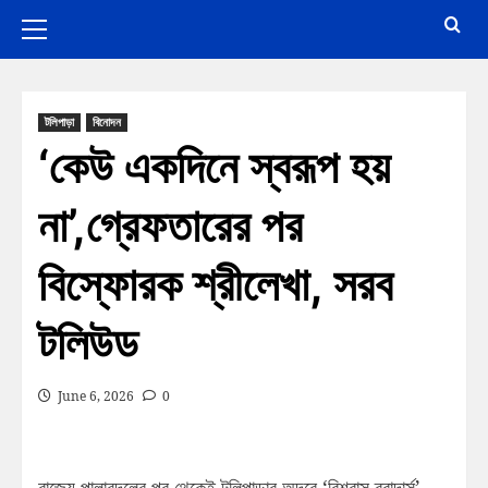
টলিপাড়া
বিনোদন
‘কেউ একদিনে স্বরূপ হয়
না’,গ্রেফতারের পর
বিস্ফোরক শ্রীলেখা, সরব
টলিউড
June 6, 2026
0
রাজ্যে পালাবদলের পর থেকেই টলিপাড়ার অন্দরে ‘বিশ্বাস ব্রাদার্স’-