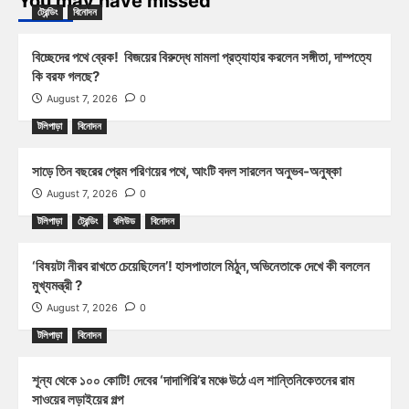
You may have missed
ট্রেন্ডিং
বিনোদন
বিচ্ছেদের পথে ব্রেক! বিজয়ের বিরুদ্ধে মামলা প্রত্যাহার করলেন সঙ্গীতা, দাম্পত্যে
কি বরফ গলছে?
August 7, 2026
0
টলিপাড়া
বিনোদন
সাড়ে তিন বছরের প্রেম পরিণয়ের পথে, আংটি বদল সারলেন অনুভব-অনুষ্কা
August 7, 2026
0
টলিপাড়া
ট্রেন্ডিং
বলিউড
বিনোদন
‘বিষয়টা নীরব রাখতে চেয়েছিলেন’! হাসপাতালে মিঠুন,অভিনেতাকে দেখে কী বললেন
মুখ্যমন্ত্রী ?
August 7, 2026
0
টলিপাড়া
বিনোদন
শূন্য থেকে ১০০ কোটি! দেবের ‘দাদাগিরি’র মঞ্চে উঠে এল শান্তিনিকেতনের রাম
সাওয়ের লড়াইয়ের গল্প