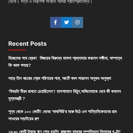
থেকে। সত্য ও নিরপেক্ষ সংবাদে আমরা প্রতিশ্রুতিবদ্ধ।
Recent Posts
বিচ্ছেদের পথে ব্রেক! বিজয়ের বিরুদ্ধে মামলা প্রত্যাহার করলেন সঙ্গীতা, দাম্পত্যে
কি বরফ গলছে?
সাড়ে তিন বছরের প্রেম পরিণয়ের পথে, আংটি বদল সারলেন অনুভব-অনুষ্কা
‘বিষয়টা নীরব রাখতে চেয়েছিলেন’! হাসপাতালে মিঠুন,অভিনেতাকে দেখে কী বললেন
মুখ্যমন্ত্রী ?
শূন্য থেকে ১০০ কোটি! দেবের ‘দাদাগিরি’র মঞ্চে উঠে এল শান্তিনিকেতনের রাম
সাওয়ের লড়াইয়ের গল্প
১৬.৬১ কোটি টাকার ঋণ শোধ হয়নি! রাজপাল যাদবের সম্পত্তিতে নিলামের ঘণ্টা!