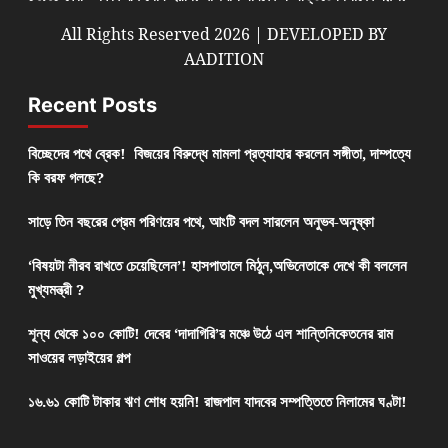
All Rights Reserved 2026 | DEVELOPED BY
AADITION
Recent Posts
বিচ্ছেদের পথে ব্রেক! বিজয়ের বিরুদ্ধে মামলা প্রত্যাহার করলেন সঙ্গীতা, দাম্পত্যে
কি বরফ গলছে?
সাড়ে তিন বছরের প্রেম পরিণয়ের পথে, আংটি বদল সারলেন অনুভব-অনুষ্কা
‘বিষয়টা নীরব রাখতে চেয়েছিলেন’! হাসপাতালে মিঠুন,অভিনেতাকে দেখে কী বললেন
মুখ্যমন্ত্রী ?
শূন্য থেকে ১০০ কোটি! দেবের ‘দাদাগিরি’র মঞ্চে উঠে এল শান্তিনিকেতনের রাম
সাওয়ের লড়াইয়ের গল্প
১৬.৬১ কোটি টাকার ঋণ শোধ হয়নি! রাজপাল যাদবের সম্পত্তিতে নিলামের ঘণ্টা!