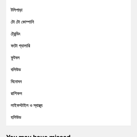
টলিপাড়া
টো টো কোম্পানি
ট্রেন্ডিং
ফটো গ্যালারি
ফুটবল
বলিউড
বিনোদন
রাশিফল
লাইফস্টাইল ও স্বাস্থ্য
হলিউড