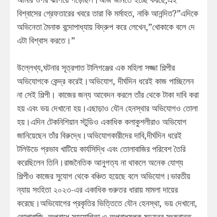
বিশ্বাসের গ্রেফতারের খবরে তারা কি মর্মাহত, নাকি আনন্দিত?”এদিকে
অভিনেতা মৈনাক বন্দোপাধ্যায় বিদ্রুপ করে লেখেন,”খোকাকে বলে দে
এটা বিশ্বাস করতে।”
উল্লেখ্য,ঘটনার সূত্রপাত টালিগঞ্জের এক মহিলা সজ্জা শিল্পীর
অভিযোগকে কেন্দ্র করেই।অভিযোগ, দীর্ঘদিন ধরেই কাজ পাচ্ছিলেন
না সেই শিল্পী। কাজের জন্য আবেদন করলে তাঁর থেকে টাকা দাবি করা
হয় এবং ভয় দেখানো হয়।এছাড়াও যৌন হেনস্থার অভিযোগও তোলা
হয়।এদিন টেকনিশিয়ান স্টুডিও একাধিক কলাকুশলীরাও অভিযোগ
জানিয়েছেন তাঁর বিরুদ্ধে।অভিযোগকারীদের দাবি,দীর্ঘদিন ধরেই
টলিউডে প্রভাব খাটিয়ে কার্যসিদ্ধি এবং তোলাবাজির পরিবেশ তৈরি
করেছিলেন তিনি।রাজনৈতিক আনুগত্য না থাকলে অনেক যোগ্য
শিল্পীও কাজের সুযোগ থেকে বঞ্চিত হয়েছে বলে অভিযোগ।ভারতীয়
ন্যায় সংহিতা ২০২৩-এর একাধিক গুরুতর ধারায় মামলা দায়ের
করেছে।অভিযোগের প্রকৃতির ভিত্তিতে যৌন হেনস্থা, ভয় দেখানো,
তোলাবাজি, অপরাধে সহযোগিতা ও অপরাধমূলক ষড়যন্ত্র সংক্রান্ত