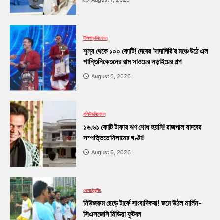
টলিপাড়া
বিনোদন
শূন্য থেকে ১০০ কোটি! দেবের ‘দাদাগিরি’র মঞ্চে উঠে এল
শান্তিনিকেতনের রাম সাওয়ের লড়াইয়ের গল্প
August 6, 2026
বলিউড
বিনোদন
১৬.৬১ কোটি টাকার ঋণ শোধ হয়নি! রাজপাল যাদবের
সম্পত্তিতে নিলামের ঘণ্টা!
August 6, 2026
খেলা
ট্রেন্ডিং
নিউজরুম ছেড়ে টার্ফে সাংবাদিকরা! জমে উঠল মার্লিন-
সিএসজেসি মিডিয়া ফুটবল