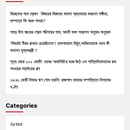
বিচ্ছেদের পথে ব্রেক! বিজয়ের বিরুদ্ধে মামলা প্রত্যাহার করলেন সঙ্গীতা,
দাম্পত্যে কি বরফ গলছে?
সাড়ে তিন বছরের প্রেম পরিণয়ের পথে, আংটি বদল সারলেন অনুভব-অনুষ্কা
‘বিষয়টা নীরব রাখতে চেয়েছিলেন’! হাসপাতালে মিঠুন,অভিনেতাকে দেখে কী
বললেন মুখ্যমন্ত্রী ?
শূন্য থেকে ১০০ কোটি! দেবের ‘দাদাগিরি’র মঞ্চে উঠে এল শান্তিনিকেতনের রাম
সাওয়ের লড়াইয়ের গল্প
১৬.৬১ কোটি টাকার ঋণ শোধ হয়নি! রাজপাল যাদবের সম্পত্তিতে নিলামের
ঘণ্টা!
Categories
Artist