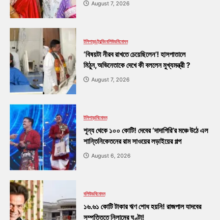
August 7, 2026
টলিপাড়া
ট্রেন্ডিং
বলিউড
বিনোদন
‘বিষয়টা নীরব রাখতে চেয়েছিলেন’! হাসপাতালে
মিঠুন,অভিনেতাকে দেখে কী বললেন মুখ্যমন্ত্রী ?
August 7, 2026
টলিপাড়া
বিনোদন
শূন্য থেকে ১০০ কোটি! দেবের ‘দাদাগিরি’র মঞ্চে উঠে এল
শান্তিনিকেতনের রাম সাওয়ের লড়াইয়ের গল্প
August 6, 2026
বলিউড
বিনোদন
১৬.৬১ কোটি টাকার ঋণ শোধ হয়নি! রাজপাল যাদবের
সম্পত্তিতে নিলামের ঘণ্টা!