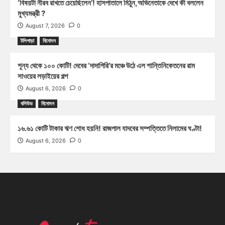
‘বিষয়টা নীরব রাখতে চেয়েছিলেন’! হাসপাতালে মিঠুন,অভিনেতাকে দেখে কী বললেন
মুখ্যমন্ত্রী ?
August 7, 2026
0
টলিপাড়া
বিনোদন
শূন্য থেকে ১০০ কোটি! দেবের ‘দাদাগিরি’র মঞ্চে উঠে এল শান্তিনিকেতনের রাম
সাওয়ের লড়াইয়ের গল্প
August 6, 2026
0
বলিউড
বিনোদন
১৬.৬১ কোটি টাকার ঋণ শোধ হয়নি! রাজপাল যাদবের সম্পত্তিতে নিলামের ঘণ্টা!
August 6, 2026
0