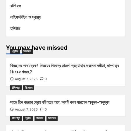
রাশিফল
লাইফস্টাইল ও স্বাস্থ্য
হলিউড
You may have missed
ট্রেন্ডিং
বিনোদন
বিচ্ছেদের পথে ব্রেক! বিজয়ের বিরুদ্ধে মামলা প্রত্যাহার করলেন সঙ্গীতা, দাম্পত্যে
কি বরফ গলছে?
August 7, 2026
0
টলিপাড়া
বিনোদন
সাড়ে তিন বছরের প্রেম পরিণয়ের পথে, আংটি বদল সারলেন অনুভব-অনুষ্কা
August 7, 2026
0
টলিপাড়া
ট্রেন্ডিং
বলিউড
বিনোদন