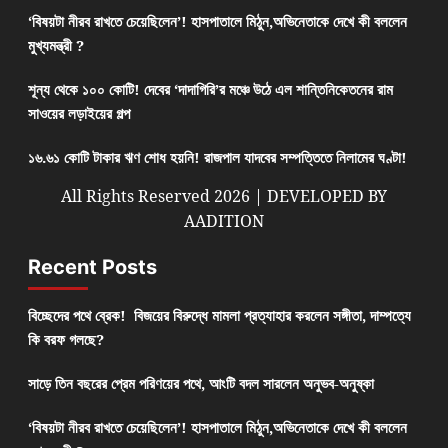
‘বিষয়টা নীরব রাখতে চেয়েছিলেন’! হাসপাতালে মিঠুন,অভিনেতাকে দেখে কী বললেন
মুখ্যমন্ত্রী ?
শূন্য থেকে ১০০ কোটি! দেবের ‘দাদাগিরি’র মঞ্চে উঠে এল শান্তিনিকেতনের রাম
সাওয়ের লড়াইয়ের গল্প
১৬.৬১ কোটি টাকার ঋণ শোধ হয়নি! রাজপাল যাদবের সম্পত্তিতে নিলামের ঘণ্টা!
All Rights Reserved 2026 | DEVELOPED BY
AADITION
Recent Posts
বিচ্ছেদের পথে ব্রেক! বিজয়ের বিরুদ্ধে মামলা প্রত্যাহার করলেন সঙ্গীতা, দাম্পত্যে
কি বরফ গলছে?
সাড়ে তিন বছরের প্রেম পরিণয়ের পথে, আংটি বদল সারলেন অনুভব-অনুষ্কা
‘বিষয়টা নীরব রাখতে চেয়েছিলেন’! হাসপাতালে মিঠুন,অভিনেতাকে দেখে কী বললেন