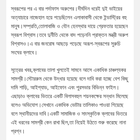
স্বরূপের পর এ বার পর্দাফাস অরুপের।দীর্ঘদিন ধরেই দুই ভাইয়ের
অত্যাচারে নাজেহাল হয়ে পড়েছিলেন এলাকাবাসী থেকে ইন্ডাস্ট্রির বহু
মানুষ।সম্প্রতি,তোলাবাজি ও যৌন হেনস্থার দায়ে গ্রেফতার হয়েছেন
স্বরূপ বিশ্বাস।তবে দুর্নীতি থেকে বাদ পড়েননি প্রাক্তন মন্ত্রী অরুপ
বিশ্বাসও।এ বার জনরোষ আছড়ে পড়েছে অরূপ-স্বরূপের সুরুচি
সংঘের ক্লাবে।
সূত্রের খবর,ক্লাবের তালা খুলতেই সামনে আসে একাধিক চাঞ্চল্যকর
সামগ্রী।স্টোররুম থেকে উদ্ধার হয়েছে বলে দাবি করা হচ্ছে বেশ কিছু
দামি শাড়ি, আইপ্যাড, আইফোন এবং পুরসভার বিভিন্ন ফাইল।
এছাড়াও ক্লাবের ভিতরে একটি বিলাসবহুল শয়নকক্ষের সন্ধান মিলেছে
বলেও অভিযোগ।সেখানে একাধিক ভোটার তালিকাও পাওয়া গিয়েছে
বলে স্থানীয়দের দাবি।একটি সামাজিক ও সাংস্কৃতিক ক্লাবের ভিতরে
এই ধরনের সামগ্রী কেন রাখা ছিল,তা নিয়েই উঠতে শুরু করেছে নানা
প্রশ্ন।