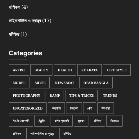
(4)
রাশিফল
(17)
লাইফস্টাইল ও স্বাস্থ্য
(1)
হলিউড
Categories
ARTIST
BEAUTY
HEALTH
KOLKATA
LIFE STYLE
MODEL
MUSIC
NEWSBEAT
OPAR BANGLA
PHOTOGRAPHY
RAMP
TIPS & TRICKS
TRENDS
UNCATEGORIZED
অন্যান্য
ক্রিকেট
খেলা
টলিপাড়া
টো টো কোম্পানি
ট্রেন্ডিং
ফটো গ্যালারি
ফুটবল
বলিউড
বিনোদন
রাশিফল
লাইফস্টাইল ও স্বাস্থ্য
হলিউড