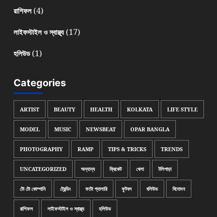
(4)
রাশিফল
(17)
লাইফস্টাইল ও স্বাস্থ্য
(1)
হলিউড
Categories
ARTIST
BEAUTY
HEALTH
KOLKATA
LIFE STYLE
MODEL
MUSIC
NEWSBEAT
OPAR BANGLA
PHOTOGRAPHY
RAMP
TIPS & TRICKS
TRENDS
UNCATEGORIZED
অন্যান্য
ক্রিকেট
খেলা
টলিপাড়া
টো টো কোম্পানি
ট্রেন্ডিং
ফটো গ্যালারি
ফুটবল
বলিউড
বিনোদন
রাশিফল
লাইফস্টাইল ও স্বাস্থ্য
হলিউড