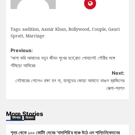
Tags:
aadition
,
Aamir Khan
,
Bollywood
,
Couple
,
Gauri
Spratt
,
Marriage
Previous:
‘আশা করি আমাদের নতুন জীবন সুখের হবে’,রাত পোহালেই গৌরীর সঙ্গে
গাঁটছড়া আমিরের
Next:
নেইমারের গোলেও রক্ষা হল না, হালান্ডের জোড়া আঘাতে ভাঙল ব্রাজিলের
হেক্সা-স্বপ্ন
More Stories
টলিপাড়া
বিনোদন
শূন্য থেকে ১০০ কোটি! দেবের ‘দাদাগিরি’র মঞ্চে উঠে এল শান্তিনিকেতনের