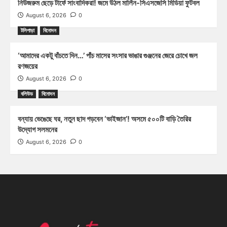
নিউজরুম ছেড়ে টার্ফে সাংবাদিকরা! জমে উঠল মার্লিন-সিএসজেসি মিডিয়া ফুটবল
August 6, 2026
0
টলিপাড়া
বিনোদন
‘আমাদের একটু বাঁচতে দিন…’ পাঁচ মাসের সংসার ভাঙার গুঞ্জনের জেরে চোখে জল
রণজয়ের
August 6, 2026
0
বলিউড
বিনোদন
বন্যায় ভেঙেছে ঘর, নতুন ছাদ গড়বেন ‘ভাইজান’! অসমে ৫০০টি বাড়ি তৈরির
উদ্যোগ সলমনের
August 6, 2026
0