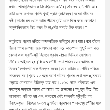
কথাও খোলাখুলিভাবে জানিয়েছিলেন আমির।তাঁর কথায়,”গৌরী আর
আমি একে অপরের প্রতি খুবই প্রতিশ্রুতিবদ্ধ।আমরা জীবনের
সঙ্গী।আমার মন থেকে আমি ইতিমধ্যেই ওকে বিয়ে করে ফেলেছি।
আনুষ্ঠানিকভাবে বিয়ে করব কি না,সেটা সময়ই ঠিক করবে।”
অনুষ্ঠানের প্রথম ছবিতে নবদম্পতিকে হাসিমুখে দেখা যায়।পরে তাঁদের
বিয়ের শপথ নেওয়া,একে অপরের হাত ধরে আবেগঘন মুহূর্ত ভাগ করে
নেওয়া এবং স্বামী-স্ত্রী হিসেবে প্রথম নাচের ভিডিয়ো সোশ্যাল
মিডিয়ায় ভাইরাল হয়।বিয়েতে গৌরী শপথ পাঠের সময় আমিরকে
নিজের ‘রক্ষাকর্তা’ বলে উল্লেখ করেন।তবে আমির ও গৌরীর পরিচয়
আজকের নয়।প্রায় ২৫ বছর আগে তাঁদের প্রথম দেখা হলেও,সময়ের
স্রোতে যোগাযোগ বিচ্ছিন্ন হয়ে যায়।২০২৩ সালে পরিবারের এক
সদস্যের মাধ্যমে আবার যোগাযোগ হয় দু’জনের।বন্ধুত্ব ধীরে ধীরে
ভালবাসায় পরিণত হয় এবং অবশেষে সেই সম্পর্কই স্বীকৃতি পায়
বিবাহবন্ধনে।নিজের ৬০তম জন্মদিনে প্রথমবার প্রকাশ্যে গৌরীর সঙ্গে
সম্পর্কের কথা স্বীকার করেছিলেন আমির।