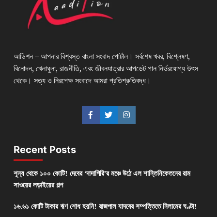
আডিশন – আপনার বিশ্বস্ত বাংলা সংবাদ পোর্টাল। সর্বশেষ খবর, বিশ্লেষণ,
বিনোদন, খেলাধুলা, রাজনীতি, এবং জীবনযাত্রার আপডেট পান নির্ভরযোগ্য উৎস
থেকে। সত্য ও নিরপেক্ষ সংবাদে আমরা প্রতিশ্রুতিবদ্ধ।
Recent Posts
শূন্য থেকে ১০০ কোটি! দেবের ‘দাদাগিরি’র মঞ্চে উঠে এল শান্তিনিকেতনের রাম
সাওয়ের লড়াইয়ের গল্প
১৬.৬১ কোটি টাকার ঋণ শোধ হয়নি! রাজপাল যাদবের সম্পত্তিতে নিলামের ঘণ্টা!