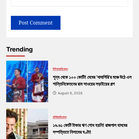
Trending
টলিপাড়া
বিনোদন
শূন্য থেকে ১০০ কোটি! দেবের ‘দাদাগিরি’র মঞ্চে উঠে এল
শান্তিনিকেতনের রাম সাওয়ের লড়াইয়ের গল্প
August 6, 2026
বলিউড
বিনোদন
১৬.৬১ কোটি টাকার ঋণ শোধ হয়নি! রাজপাল যাদবের
সম্পত্তিতে নিলামের ঘণ্টা!