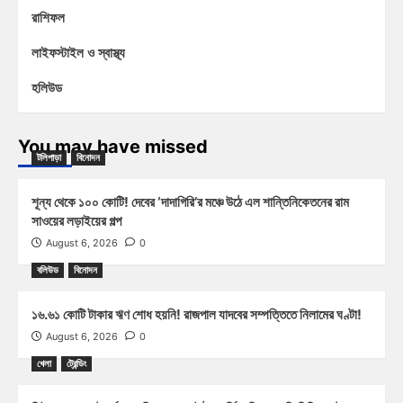
রাশিফল
লাইফস্টাইল ও স্বাস্থ্য
হলিউড
You may have missed
টলিপাড়া
বিনোদন
শূন্য থেকে ১০০ কোটি! দেবের ‘দাদাগিরি’র মঞ্চে উঠে এল শান্তিনিকেতনের রাম
সাওয়ের লড়াইয়ের গল্প
August 6, 2026
0
বলিউড
বিনোদন
১৬.৬১ কোটি টাকার ঋণ শোধ হয়নি! রাজপাল যাদবের সম্পত্তিতে নিলামের ঘণ্টা!
August 6, 2026
0
খেলা
ট্রেন্ডিং