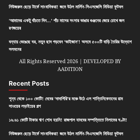
নিউজরুম ছেড়ে টার্ফে সাংবাদিকরা! জমে উঠল মার্লিন-সিএসজেসি মিডিয়া ফুটবল
‘আমাদের একটু বাঁচতে দিন…’ পাঁচ মাসের সংসার ভাঙার গুঞ্জনের জেরে চোখে জল
রণজয়ের
বন্যায় ভেঙেছে ঘর, নতুন ছাদ গড়বেন ‘ভাইজান’! অসমে ৫০০টি বাড়ি তৈরির উদ্যোগ
সলমনের
All Rights Reserved 2026 | DEVELOPED BY
AADITION
Recent Posts
শূন্য থেকে ১০০ কোটি! দেবের ‘দাদাগিরি’র মঞ্চে উঠে এল শান্তিনিকেতনের রাম
সাওয়ের লড়াইয়ের গল্প
১৬.৬১ কোটি টাকার ঋণ শোধ হয়নি! রাজপাল যাদবের সম্পত্তিতে নিলামের ঘণ্টা!
নিউজরুম ছেড়ে টার্ফে সাংবাদিকরা! জমে উঠল মার্লিন-সিএসজেসি মিডিয়া ফুটবল