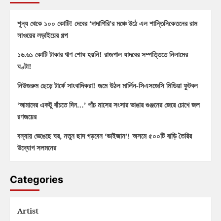
শূন্য থেকে ১০০ কোটি! দেবের ‘দাদাগিরি’র মঞ্চে উঠে এল শান্তিনিকেতনের রাম
সাওয়ের লড়াইয়ের গল্প
১৬.৬১ কোটি টাকার ঋণ শোধ হয়নি! রাজপাল যাদবের সম্পত্তিতে নিলামের
ঘণ্টা!
নিউজরুম ছেড়ে টার্ফে সাংবাদিকরা! জমে উঠল মার্লিন-সিএসজেসি মিডিয়া ফুটবল
‘আমাদের একটু বাঁচতে দিন…’ পাঁচ মাসের সংসার ভাঙার গুঞ্জনের জেরে চোখে জল
রণজয়ের
বন্যায় ভেঙেছে ঘর, নতুন ছাদ গড়বেন ‘ভাইজান’! অসমে ৫০০টি বাড়ি তৈরির
উদ্যোগ সলমনের
Categories
Artist