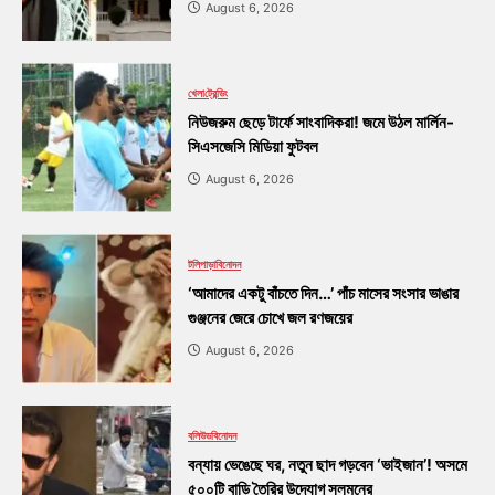
August 6, 2026
খেলা
ট্রেন্ডিং
নিউজরুম ছেড়ে টার্ফে সাংবাদিকরা! জমে উঠল মার্লিন-
সিএসজেসি মিডিয়া ফুটবল
August 6, 2026
টলিপাড়া
বিনোদন
‘আমাদের একটু বাঁচতে দিন…’ পাঁচ মাসের সংসার ভাঙার
গুঞ্জনের জেরে চোখে জল রণজয়ের
August 6, 2026
বলিউড
বিনোদন
বন্যায় ভেঙেছে ঘর, নতুন ছাদ গড়বেন ‘ভাইজান’! অসমে
৫০০টি বাড়ি তৈরির উদ্যোগ সলমনের