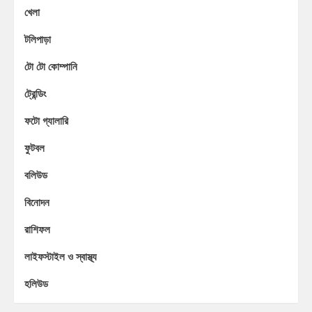
খেলা
টলিপাড়া
টো টো কোম্পানি
ট্রেন্ডিং
ফটো গ্যালারি
ফুটবল
বলিউড
বিনোদন
রাশিফল
লাইফস্টাইল ও স্বাস্থ্য
হলিউড