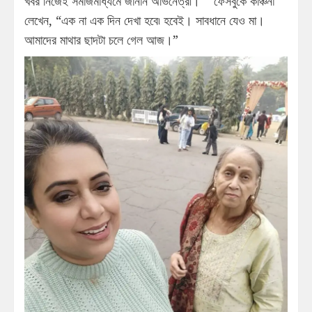
খবর নিজেই সমাজমাধ্যমে জানান অভিনেত্রী। ফেসবুকে কাঞ্চনা
লেখেন, “এক না এক দিন দেখা হবে৷ হবেই। সাবধানে যেও মা।
আমাদের মাথার ছাদটা চলে গেল আজ।”