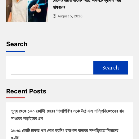
থেকেও ভালো সাঁতারু আছে অকপটে স্বীকার আর
মাধবনের
August 5, 2026
Search
Search
Recent Posts
শূন্য থেকে ১০০ কোটি! দেবের ‘দাদাগিরি’র মঞ্চে উঠে এল শান্তিনিকেতনের রাম
সাওয়ের লড়াইয়ের গল্প
১৬.৬১ কোটি টাকার ঋণ শোধ হয়নি! রাজপাল যাদবের সম্পত্তিতে নিলামের
ঘণ্টা!