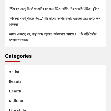
নিউজরুম ছেড়ে টার্ফে সাংবাদিকরা! জমে উঠল মার্লিন-সিএসজেসি মিডিয়া ফুটবল
‘আমাদের একটু বাঁচতে দিন…’ পাঁচ মাসের সংসার ভাঙার গুঞ্জনের জেরে চোখে জল
রণজয়ের
বন্যায় ভেঙেছে ঘর, নতুন ছাদ গড়বেন ‘ভাইজান’! অসমে ৫০০টি বাড়ি তৈরির
উদ্যোগ সলমনের
Categories
Artist
Beauty
Health
Kolkata
Life style