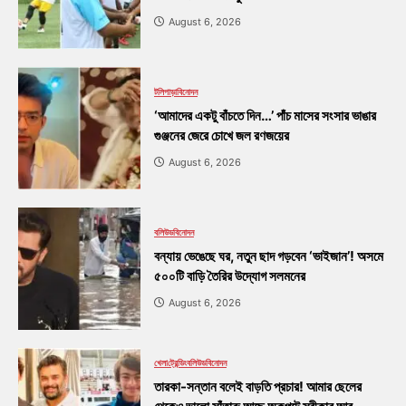
August 6, 2026
টলিপাড়া
বিনোদন
‘আমাদের একটু বাঁচতে দিন…’ পাঁচ মাসের সংসার ভাঙার
গুঞ্জনের জেরে চোখে জল রণজয়ের
August 6, 2026
বলিউড
বিনোদন
বন্যায় ভেঙেছে ঘর, নতুন ছাদ গড়বেন ‘ভাইজান’! অসমে
৫০০টি বাড়ি তৈরির উদ্যোগ সলমনের
August 6, 2026
খেলা
ট্রেন্ডিং
বলিউড
বিনোদন
তারকা-সন্তান বলেই বাড়তি প্রচার! আমার ছেলের