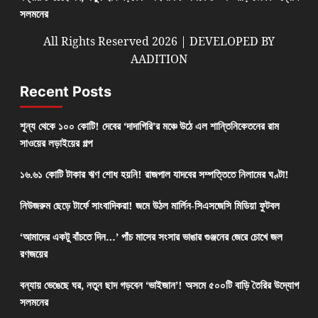
সলমনের
All Rights Reserved 2026 | DEVELOPED BY
AADITION
Recent Posts
শূন্য থেকে ১০০ কোটি! দেবের ‘দাদাগিরি’র মঞ্চে উঠে এল শান্তিনিকেতনের রাম
সাওয়ের লড়াইয়ের গল্প
১৬.৬১ কোটি টাকার ঋণ শোধ হয়নি! রাজপাল যাদবের সম্পত্তিতে নিলামের ঘণ্টা!
নিউজরুম ছেড়ে টার্ফে সাংবাদিকরা! জমে উঠল মার্লিন-সিএসজেসি মিডিয়া ফুটবল
‘আমাদের একটু বাঁচতে দিন…’ পাঁচ মাসের সংসার ভাঙার গুঞ্জনের জেরে চোখে জল
রণজয়ের
বন্যায় ভেঙেছে ঘর, নতুন ছাদ গড়বেন ‘ভাইজান’! অসমে ৫০০টি বাড়ি তৈরির উদ্যোগ
সলমনের