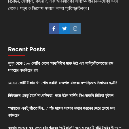
বিনোদন, খেলাধুলা, রাজনীতি, এবং জীবনযাত্রার আপডেট পান নির্ভরযোগ্য উৎস
থেকে। সত্য ও নিরপেক্ষ সংবাদে আমরা প্রতিশ্রুতিবদ্ধ।
Recent Posts
শূন্য থেকে ১০০ কোটি! দেবের ‘দাদাগিরি’র মঞ্চে উঠে এল শান্তিনিকেতনের রাম
সাওয়ের লড়াইয়ের গল্প
১৬.৬১ কোটি টাকার ঋণ শোধ হয়নি! রাজপাল যাদবের সম্পত্তিতে নিলামের ঘণ্টা!
নিউজরুম ছেড়ে টার্ফে সাংবাদিকরা! জমে উঠল মার্লিন-সিএসজেসি মিডিয়া ফুটবল
‘আমাদের একটু বাঁচতে দিন…’ পাঁচ মাসের সংসার ভাঙার গুঞ্জনের জেরে চোখে জল
রণজয়ের
বন্যায় ভেঙেছে ঘর, নতুন ছাদ গড়বেন ‘ভাইজান’! অসমে ৫০০টি বাড়ি তৈরির উদ্যোগ