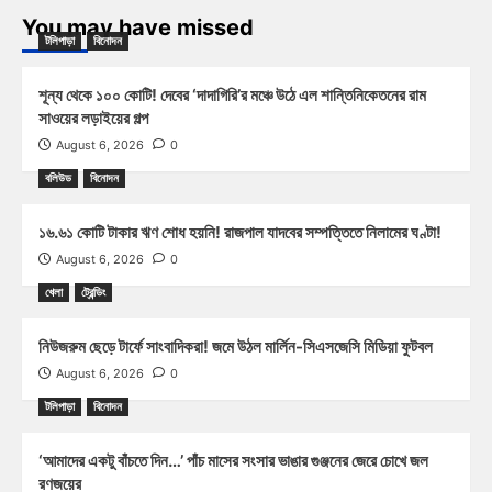
You may have missed
টলিপাড়া
বিনোদন
শূন্য থেকে ১০০ কোটি! দেবের ‘দাদাগিরি’র মঞ্চে উঠে এল শান্তিনিকেতনের রাম
সাওয়ের লড়াইয়ের গল্প
August 6, 2026
0
বলিউড
বিনোদন
১৬.৬১ কোটি টাকার ঋণ শোধ হয়নি! রাজপাল যাদবের সম্পত্তিতে নিলামের ঘণ্টা!
August 6, 2026
0
খেলা
ট্রেন্ডিং
নিউজরুম ছেড়ে টার্ফে সাংবাদিকরা! জমে উঠল মার্লিন-সিএসজেসি মিডিয়া ফুটবল
August 6, 2026
0
টলিপাড়া
বিনোদন
‘আমাদের একটু বাঁচতে দিন…’ পাঁচ মাসের সংসার ভাঙার গুঞ্জনের জেরে চোখে জল
রণজয়ের