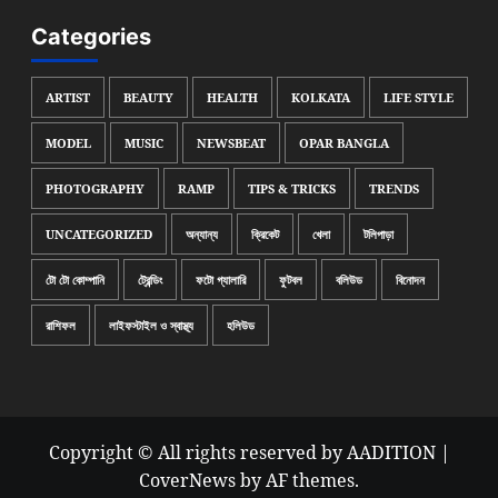
Categories
ARTIST
BEAUTY
HEALTH
KOLKATA
LIFE STYLE
MODEL
MUSIC
NEWSBEAT
OPAR BANGLA
PHOTOGRAPHY
RAMP
TIPS & TRICKS
TRENDS
UNCATEGORIZED
অন্যান্য
ক্রিকেট
খেলা
টলিপাড়া
টো টো কোম্পানি
ট্রেন্ডিং
ফটো গ্যালারি
ফুটবল
বলিউড
বিনোদন
রাশিফল
লাইফস্টাইল ও স্বাস্থ্য
হলিউড
Copyright © All rights reserved by AADITION
|
CoverNews
by AF themes.