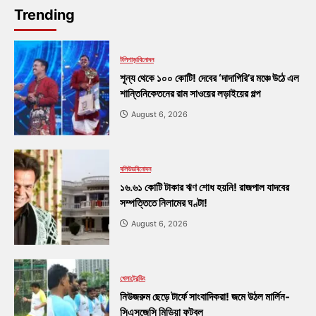
Trending
টলিপাড়া
বিনোদন
শূন্য থেকে ১০০ কোটি! দেবের ‘দাদাগিরি’র মঞ্চে উঠে এল
শান্তিনিকেতনের রাম সাওয়ের লড়াইয়ের গল্প
August 6, 2026
বলিউড
বিনোদন
১৬.৬১ কোটি টাকার ঋণ শোধ হয়নি! রাজপাল যাদবের
সম্পত্তিতে নিলামের ঘণ্টা!
August 6, 2026
খেলা
ট্রেন্ডিং
নিউজরুম ছেড়ে টার্ফে সাংবাদিকরা! জমে উঠল মার্লিন-
সিএসজেসি মিডিয়া ফুটবল