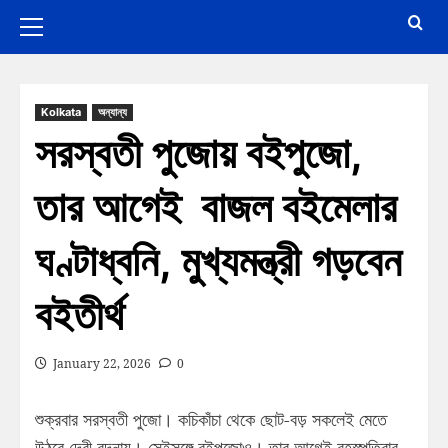
Kolkata
অন্যান্য
সরস্বতী পুজোয় বইপুজো,
তার আগেই বাজল বইমেলার
ঘণ্টাধ্বনি, মুখ্যমন্ত্রী গড়বেন
বইতীর্থ
January 22, 2026
0
শুক্রবার সরস্বতী পুজো। কচিকাঁচা থেকে ছোট-বড় সকলেই মেতে
উঠবে দেবী বন্দনায়। সেইসঙ্গে বইপুজোও। তার আগেই বৃহস্পতিবার