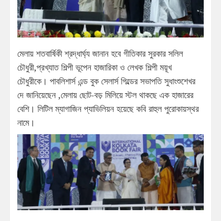
মেলায় শতবার্ষিকী শ্রদ্ধার্ঘ্য জানান হবে গীতিকার সুরকার সলিল
চৌধুরী,প্রখ্যাত শিল্পী ভূপেন হাজারিকা ও লেখক শিল্পী ময়ূখ
চৌধুরীকে। পাবলিশার্স এন্ড বুক সেলার্স গিল্ডের সভাপতি সুধাংশুশেখর
দে জানিয়েছেন ,মেলায় ছোট-বড় মিলিয়ে স্টল থাকছে এক হাজারের
বেশি। লিটিল ম্যাগাজিন প্যাভিলিয়ন হয়েছে কবি রাহুল পুরোকায়স্থর
নামে।