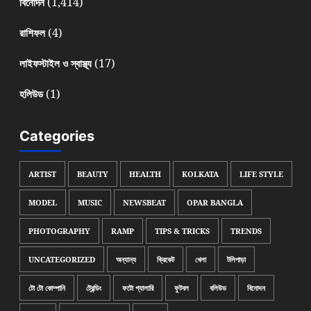
(1,414)
বিনোদন
(4)
রাশিফল
(17)
লাইফস্টাইল ও স্বাস্থ্য
(1)
হলিউড
Categories
ARTIST
BEAUTY
HEALTH
KOLKATA
LIFE STYLE
MODEL
MUSIC
NEWSBEAT
OPAR BANGLA
PHOTOGRAPHY
RAMP
TIPS & TRICKS
TRENDS
UNCATEGORIZED
অন্যান্য
ক্রিকেট
খেলা
টলিপাড়া
টো টো কোম্পানি
ট্রেন্ডিং
ফটো গ্যালারি
ফুটবল
বলিউড
বিনোদন