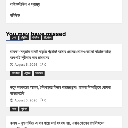
লাইফস্টাইল ও স্বাস্থ্য
হলিউড
You may have missed
খেলা
ট্রেন্ডিং
বলিউড
বিনোদন
তারকা-সন্তান বলেই বাড়তি প্রচার! আমার ছেলের থেকেও ভালো সাঁতারু আছে
অকপটে স্বীকার আর মাধবনের
August 5, 2026
0
টলিপাড়া
ট্রেন্ডিং
বিনোদন
নতুন সরকারের আমল, টলিপাড়ায় ফিরল কাজের ছন্দ! মামলা নিষ্পত্তির ঘোষণা
হাইকোর্টের
August 5, 2026
0
খেলা
ফুটবল
কলম – বুম নামিয়ে এ বার পায়ে বল! সংবাদ নয়, এবার গোলের গল্প লিখবেন