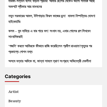
তারকা-সন্তান বলেই বাড়তি প্রচার! আমার ছেলের থেকেও ভালো সাঁতারু আছে
অকপটে স্বীকার আর মাধবনের
নতুন সরকারের আমল, টলিপাড়ায় ফিরল কাজের ছন্দ! মামলা নিষ্পত্তির ঘোষণা
হাইকোর্টের
কলম – বুম নামিয়ে এ বার পায়ে বল! সংবাদ নয়, এবার গোলের গল্প লিখবেন
সাংবাদিকরাই
‘গজনি’ করতে আমিরকে কীভাবে রাজি করেছিলেন প্রদীপ রাওয়াত?মৃত্যুর পর
প্রকাশ্যে গোপন তথ্য
অসমে বন্যায় আটকে মা, কান্না সামলে ত্রাণ সংগ্রহে অভিনেত্রী দেবলীনা
Categories
Artist
Beauty