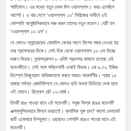
স্মার্টফোন। এর মধ্যে নতুন চমক দিল ওয়ানপ্লাস। খবর এসেছিল
আগেই। এ বার দেশে ‘ওয়ানপ্লাস ১৩’ সিরিজের অধীনে এই
কোম্পানি আনুষ্ঠানিকভাবে লঞ্চ করল তাদের নতুন মডেল। যেটি হল
‘ওয়ানপ্লাস ১৩ এস’।
যে কোনও অ্যান্ড্রয়েড মোবাইল কেনার আগে বিশেষ নজর দেওয়া হয়
তার প্রসেসরের দিকে। সেই দিক থেকে ওয়ানপ্লাস ১৩ এস দিচ্ছে
দারুণ ফিচার। স্ন্যাপড্রাগন ৮ এলিট প্রসেসর থাকতে চলেছে এই
মডেলটিতে। সেই সঙ্গে শক্তিশালী এআই ফিচার। এর ৬.৩২ ইঞ্চির
ডিস্প্লে ভিজ্যুয়াল অভিজ্ঞতাকে করবে আরও আকর্ষণীয়। প্রায় ১৫
হাজার পর্যন্ত রেজলিউশনে যে কোনও ছবি অথবা ভিডিয়ো দেখা যাবে
এই ফোনে। রিফ্রেশ রেট ১২০হার্জ।
তিনটি রঙে পাওয়া যাবে এই মডেলটি। সবুজ সিল্ক রঙের মডেলটি
এক্সক্লুসিভভাবে মিলবে ভারতেই। ক্লাসিক লুক চান? কালো ভেলভেট
রংটি একেবারে উপযুক্ত। এছাড়াও গোলাপি রঙেও পাওয়া যাবে এই
মডেলটি।