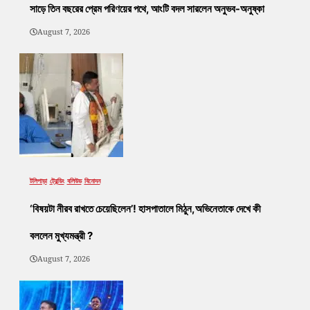
সাড়ে তিন বছরের প্রেম পরিণয়ের পথে, আংটি বদল সারলেন অনুভব-অনুষ্কা
August 7, 2026
টলিপাড়া
ট্রেন্ডিং
বলিউড
বিনোদন
‘বিষয়টা নীরব রাখতে চেয়েছিলেন’! হাসপাতালে মিঠুন,অভিনেতাকে দেখে কী
বললেন মুখ্যমন্ত্রী ?
August 7, 2026