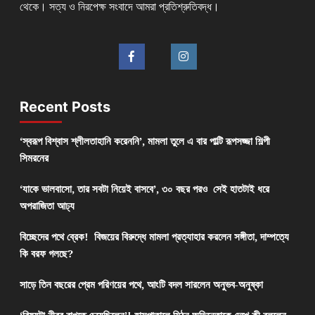
থেকে। সত্য ও নিরপেক্ষ সংবাদে আমরা প্রতিশ্রুতিবদ্ধ।
Recent Posts
‘স্বরূপ বিশ্বাস শ্লীলতাহানি করেননি’, মামলা তুলে এ বার পাল্টি রূপসজ্জা শিল্পী
সিমরনের
‘যাকে ভালবাসো, তার সবটা নিয়েই বাসবে’, ৩০ বছর পরও সেই হাতটাই ধরে
অপরাজিতা আঢ্য
বিচ্ছেদের পথে ব্রেক! বিজয়ের বিরুদ্ধে মামলা প্রত্যাহার করলেন সঙ্গীতা, দাম্পত্যে
কি বরফ গলছে?
সাড়ে তিন বছরের প্রেম পরিণয়ের পথে, আংটি বদল সারলেন অনুভব-অনুষ্কা
‘বিষয়টা নীরব রাখতে চেয়েছিলেন’! হাসপাতালে মিঠুন,অভিনেতাকে দেখে কী বললেন