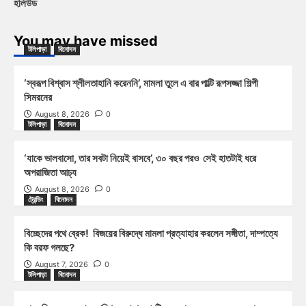
হলিউড
You may have missed
টলিপাড়া
বিনোদন
‘স্বরূপ বিশ্বাস শ্লীলতাহানি করেননি’, মামলা তুলে এ বার পাল্টি রূপসজ্জা শিল্পী
সিমরনের
August 8, 2026
0
টলিপাড়া
বিনোদন
‘যাকে ভালবাসো, তার সবটা নিয়েই বাসবে’, ৩০ বছর পরও সেই হাতটাই ধরে
অপরাজিতা আঢ্য
August 8, 2026
0
ট্রেন্ডিং
বিনোদন
বিচ্ছেদের পথে ব্রেক! বিজয়ের বিরুদ্ধে মামলা প্রত্যাহার করলেন সঙ্গীতা, দাম্পত্যে
কি বরফ গলছে?
August 7, 2026
0
টলিপাড়া
বিনোদন