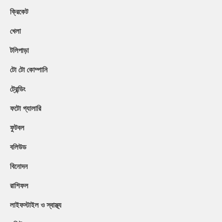
ক্রিকেট
খেলা
টলিপাড়া
টো টো কোম্পানি
ট্রেন্ডিং
ফটো গ্যালারি
ফুটবল
বলিউড
বিনোদন
রাশিফল
লাইফস্টাইল ও স্বাস্থ্য