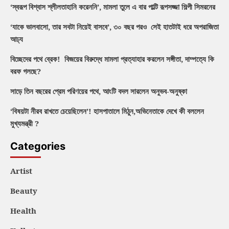
‘স্বরূপ বিশ্বাস শ্লীলতাহানি করেননি’, মামলা তুলে এ বার পাল্টি রূপসজ্জা শিল্পী সিমরনের
‘যাকে ভালবাসো, তার সবটা নিয়েই বাসবে’, ৩০ বছর পরও সেই হাতটাই ধরে অপরাজিতা
আঢ্য
বিচ্ছেদের পথে ব্রেক! বিজয়ের বিরুদ্ধে মামলা প্রত্যাহার করলেন সঙ্গীতা, দাম্পত্যে কি
বরফ গলছে?
সাড়ে তিন বছরের প্রেম পরিণয়ের পথে, আংটি বদল সারলেন অনুভব-অনুষ্কা
‘বিষয়টা নীরব রাখতে চেয়েছিলেন’! হাসপাতালে মিঠুন,অভিনেতাকে দেখে কী বললেন
মুখ্যমন্ত্রী ?
Categories
Artist
Beauty
Health