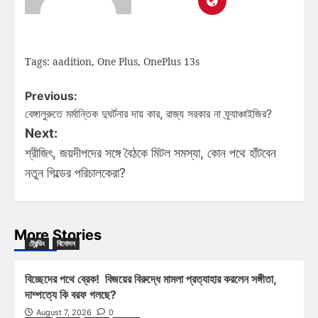
Tags:
aadition
,
One Plus
,
OnePlus 13s
Previous:
বেঙ্গালুরুতে মর্মান্তিক দুঘর্টনার দায় কার, রাজ্য সরকার না ফ্র্যাঞ্চাইজির?
Next:
শ্রীজিৎ, জয়দীপদের সঙ্গে বৈঠকে মিটল সমস্যা, কোন পথে হাঁটবেন
নতুন গিল্ডের পরিচালকেরা?
More Stories
ট্রেন্ডিং
বিনোদন
বিচ্ছেদের পথে ব্রেক! বিজয়ের বিরুদ্ধে মামলা প্রত্যাহার করলেন সঙ্গীতা,
দাম্পত্যে কি বরফ গলছে?
August 7, 2026
0