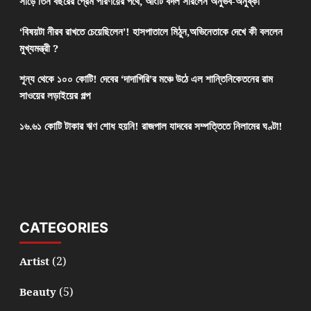
সাড়ে তিন বছরের প্রেম পরিণয়ের পথে, আংটি বদল সারলেন অনুভব-অনুষ্কা
‘বিষয়টা নীরব রাখতে চেয়েছিলেন’! হাসপাতালে মিঠুন,অভিনেতাকে দেখে কী বললেন
মুখ্যমন্ত্রী ?
শূন্য থেকে ১০০ কোটি! দেবের ‘দাদাগিরি’র মঞ্চে উঠে এল শান্তিনিকেতনের রাম
সাওয়ের লড়াইয়ের গল্প
১৬.৬১ কোটি টাকার ঋণ শোধ হয়নি! রাজপাল যাদবের সম্পত্তিতে নিলামের ঘণ্টা!
CATEGORIES
(2)
Artist
(5)
Beauty