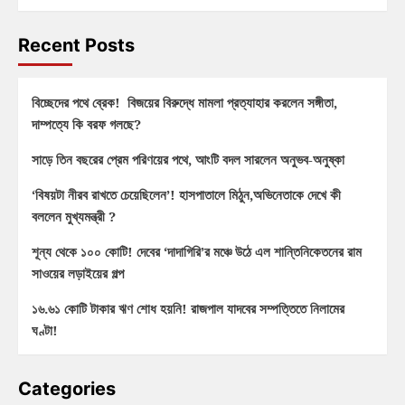
Recent Posts
বিচ্ছেদের পথে ব্রেক! বিজয়ের বিরুদ্ধে মামলা প্রত্যাহার করলেন সঙ্গীতা,
দাম্পত্যে কি বরফ গলছে?
সাড়ে তিন বছরের প্রেম পরিণয়ের পথে, আংটি বদল সারলেন অনুভব-অনুষ্কা
‘বিষয়টা নীরব রাখতে চেয়েছিলেন’! হাসপাতালে মিঠুন,অভিনেতাকে দেখে কী
বললেন মুখ্যমন্ত্রী ?
শূন্য থেকে ১০০ কোটি! দেবের ‘দাদাগিরি’র মঞ্চে উঠে এল শান্তিনিকেতনের রাম
সাওয়ের লড়াইয়ের গল্প
১৬.৬১ কোটি টাকার ঋণ শোধ হয়নি! রাজপাল যাদবের সম্পত্তিতে নিলামের
ঘণ্টা!
Categories