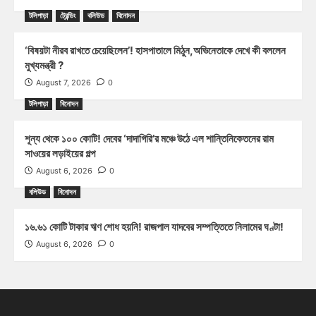
টলিপাড়া
ট্রেন্ডিং
বলিউড
বিনোদন
‘বিষয়টা নীরব রাখতে চেয়েছিলেন’! হাসপাতালে মিঠুন,অভিনেতাকে দেখে কী বললেন
মুখ্যমন্ত্রী ?
August 7, 2026
0
টলিপাড়া
বিনোদন
শূন্য থেকে ১০০ কোটি! দেবের ‘দাদাগিরি’র মঞ্চে উঠে এল শান্তিনিকেতনের রাম
সাওয়ের লড়াইয়ের গল্প
August 6, 2026
0
বলিউড
বিনোদন
১৬.৬১ কোটি টাকার ঋণ শোধ হয়নি! রাজপাল যাদবের সম্পত্তিতে নিলামের ঘণ্টা!
August 6, 2026
0