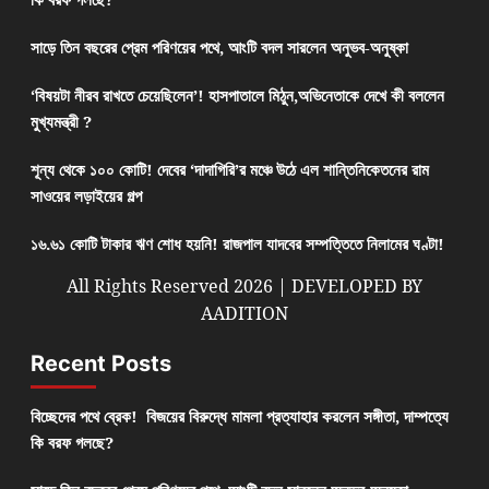
সাড়ে তিন বছরের প্রেম পরিণয়ের পথে, আংটি বদল সারলেন অনুভব-অনুষ্কা
‘বিষয়টা নীরব রাখতে চেয়েছিলেন’! হাসপাতালে মিঠুন,অভিনেতাকে দেখে কী বললেন
মুখ্যমন্ত্রী ?
শূন্য থেকে ১০০ কোটি! দেবের ‘দাদাগিরি’র মঞ্চে উঠে এল শান্তিনিকেতনের রাম
সাওয়ের লড়াইয়ের গল্প
১৬.৬১ কোটি টাকার ঋণ শোধ হয়নি! রাজপাল যাদবের সম্পত্তিতে নিলামের ঘণ্টা!
All Rights Reserved 2026 | DEVELOPED BY
AADITION
Recent Posts
বিচ্ছেদের পথে ব্রেক! বিজয়ের বিরুদ্ধে মামলা প্রত্যাহার করলেন সঙ্গীতা, দাম্পত্যে
কি বরফ গলছে?