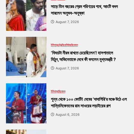
সাড়ে তিন বছরের প্রেম পরিণয়ের পথে, আংটি বদল
সারলেন অনুভব-অনুষ্কা
August 7, 2026
টলিপাড়া
ট্রেন্ডিং
বলিউড
বিনোদন
‘বিষয়টা নীরব রাখতে চেয়েছিলেন’! হাসপাতালে
মিঠুন,অভিনেতাকে দেখে কী বললেন মুখ্যমন্ত্রী ?
August 7, 2026
টলিপাড়া
বিনোদন
শূন্য থেকে ১০০ কোটি! দেবের ‘দাদাগিরি’র মঞ্চে উঠে এল
শান্তিনিকেতনের রাম সাওয়ের লড়াইয়ের গল্প
August 6, 2026