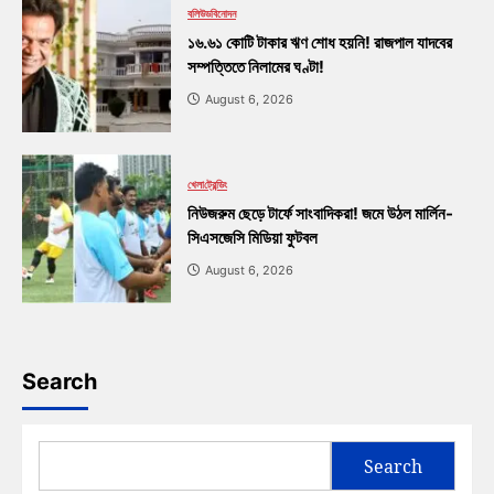
বলিউড
বিনোদন
১৬.৬১ কোটি টাকার ঋণ শোধ হয়নি! রাজপাল যাদবের
সম্পত্তিতে নিলামের ঘণ্টা!
August 6, 2026
খেলা
ট্রেন্ডিং
নিউজরুম ছেড়ে টার্ফে সাংবাদিকরা! জমে উঠল মার্লিন-
সিএসজেসি মিডিয়া ফুটবল
August 6, 2026
Search
Search