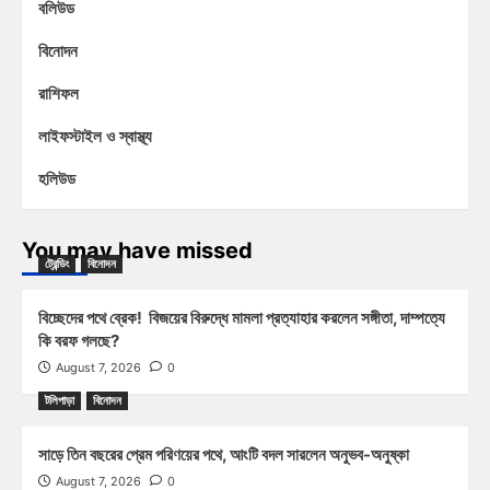
বলিউড
বিনোদন
রাশিফল
লাইফস্টাইল ও স্বাস্থ্য
হলিউড
You may have missed
ট্রেন্ডিং
বিনোদন
বিচ্ছেদের পথে ব্রেক! বিজয়ের বিরুদ্ধে মামলা প্রত্যাহার করলেন সঙ্গীতা, দাম্পত্যে
কি বরফ গলছে?
August 7, 2026
0
টলিপাড়া
বিনোদন
সাড়ে তিন বছরের প্রেম পরিণয়ের পথে, আংটি বদল সারলেন অনুভব-অনুষ্কা
August 7, 2026
0