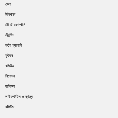
খেলা
টলিপাড়া
টো টো কোম্পানি
ট্রেন্ডিং
ফটো গ্যালারি
ফুটবল
বলিউড
বিনোদন
রাশিফল
লাইফস্টাইল ও স্বাস্থ্য
হলিউড