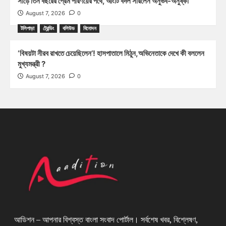
সাড়ে তিন বছরের প্রেম পরিণয়ের পথে, আংটি বদল সারলেন অনুভব-অনুষ্কা
August 7, 2026
0
টলিপাড়া
ট্রেন্ডিং
বলিউড
বিনোদন
‘বিষয়টা নীরব রাখতে চেয়েছিলেন’! হাসপাতালে মিঠুন,অভিনেতাকে দেখে কী বললেন
মুখ্যমন্ত্রী ?
August 7, 2026
0
আডিশন – আপনার বিশ্বস্ত বাংলা সংবাদ পোর্টাল। সর্বশেষ খবর, বিশ্লেষণ,