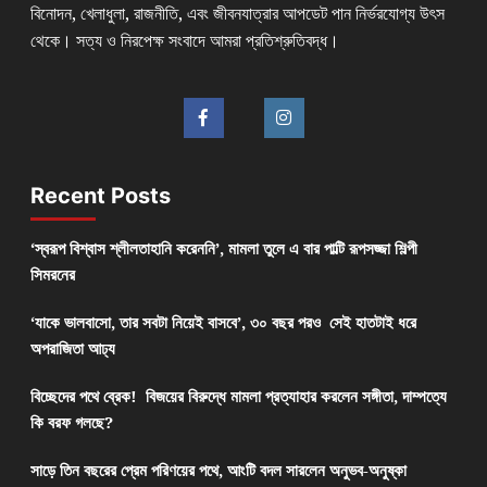
বিনোদন, খেলাধুলা, রাজনীতি, এবং জীবনযাত্রার আপডেট পান নির্ভরযোগ্য উৎস
থেকে। সত্য ও নিরপেক্ষ সংবাদে আমরা প্রতিশ্রুতিবদ্ধ।
Recent Posts
‘স্বরূপ বিশ্বাস শ্লীলতাহানি করেননি’, মামলা তুলে এ বার পাল্টি রূপসজ্জা শিল্পী
সিমরনের
‘যাকে ভালবাসো, তার সবটা নিয়েই বাসবে’, ৩০ বছর পরও সেই হাতটাই ধরে
অপরাজিতা আঢ্য
বিচ্ছেদের পথে ব্রেক! বিজয়ের বিরুদ্ধে মামলা প্রত্যাহার করলেন সঙ্গীতা, দাম্পত্যে
কি বরফ গলছে?
সাড়ে তিন বছরের প্রেম পরিণয়ের পথে, আংটি বদল সারলেন অনুভব-অনুষ্কা