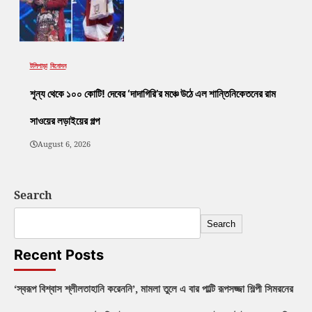
টলিপাড়া
বিনোদন
শূন্য থেকে ১০০ কোটি! দেবের ‘দাদাগিরি’র মঞ্চে উঠে এল শান্তিনিকেতনের রাম
সাওয়ের লড়াইয়ের গল্প
August 6, 2026
Search
Search
Recent Posts
‘স্বরূপ বিশ্বাস শ্লীলতাহানি করেননি’, মামলা তুলে এ বার পাল্টি রূপসজ্জা শিল্পী সিমরনের