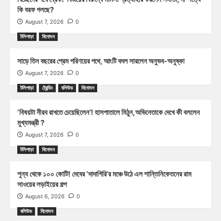
কি বরফ গলছে?
August 7, 2026
0
টলিপাড়া
বিনোদন
সাড়ে তিন বছরের প্রেম পরিণয়ের পথে, আংটি বদল সারলেন অনুভব-অনুষ্কা
August 7, 2026
0
টলিপাড়া
ট্রেন্ডিং
বলিউড
বিনোদন
‘বিষয়টা নীরব রাখতে চেয়েছিলেন’! হাসপাতালে মিঠুন,অভিনেতাকে দেখে কী বললেন
মুখ্যমন্ত্রী ?
August 7, 2026
0
টলিপাড়া
বিনোদন
শূন্য থেকে ১০০ কোটি! দেবের ‘দাদাগিরি’র মঞ্চে উঠে এল শান্তিনিকেতনের রাম
সাওয়ের লড়াইয়ের গল্প
August 6, 2026
0
বলিউড
বিনোদন