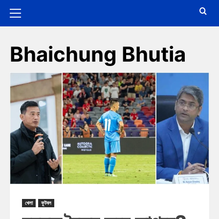
Bhaichung Bhutia
খেলা
ফুটবল