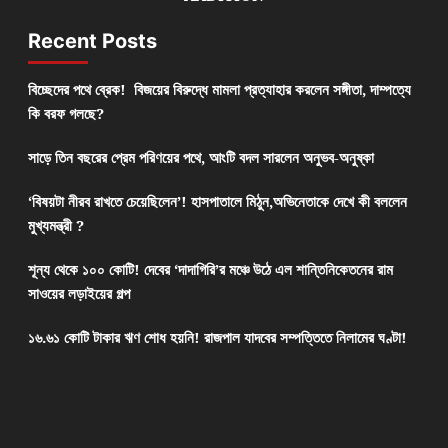
Recent Posts
বিচ্ছেদের পথে ব্রেক! বিজয়ের বিরুদ্ধে মামলা প্রত্যাহার করলেন সঙ্গীতা, দাম্পত্যে
কি বরফ গলছে?
সাড়ে তিন বছরের প্রেম পরিণয়ের পথে, আংটি বদল সারলেন অনুভব-অনুষ্কা
‘বিষয়টা নীরব রাখতে চেয়েছিলেন’! হাসপাতালে মিঠুন,অভিনেতাকে দেখে কী বললেন
মুখ্যমন্ত্রী ?
শূন্য থেকে ১০০ কোটি! দেবের ‘দাদাগিরি’র মঞ্চে উঠে এল শান্তিনিকেতনের রাম
সাওয়ের লড়াইয়ের গল্প
১৬.৬১ কোটি টাকার ঋণ শোধ হয়নি! রাজপাল যাদবের সম্পত্তিতে নিলামের ঘণ্টা!