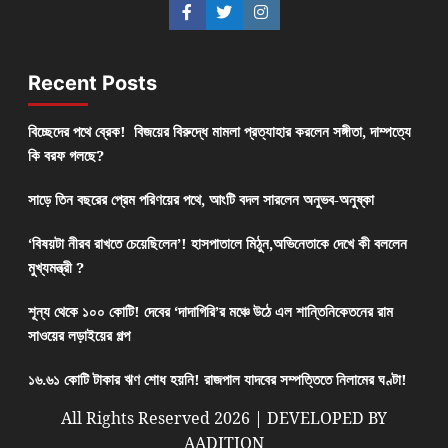
Recent Posts
বিচ্ছেদের পথে ব্রেক! বিজয়ের বিরুদ্ধে মামলা প্রত্যাহার করলেন সঙ্গীতা, দাম্পত্যে
কি বরফ গলছে?
সাড়ে তিন বছরের প্রেম পরিণয়ের পথে, আংটি বদল সারলেন অনুভব-অনুষ্কা
‘বিষয়টা নীরব রাখতে চেয়েছিলেন’! হাসপাতালে মিঠুন,অভিনেতাকে দেখে কী বললেন
মুখ্যমন্ত্রী ?
শূন্য থেকে ১০০ কোটি! দেবের ‘দাদাগিরি’র মঞ্চে উঠে এল শান্তিনিকেতনের রাম
সাওয়ের লড়াইয়ের গল্প
১৬.৬১ কোটি টাকার ঋণ শোধ হয়নি! রাজপাল যাদবের সম্পত্তিতে নিলামের ঘণ্টা!
All Rights Reserved 2026 | DEVELOPED BY
AADITION