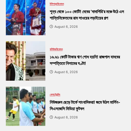
টলিপাড়া
বিনোদন
শূন্য থেকে ১০০ কোটি! দেবের ‘দাদাগিরি’র মঞ্চে উঠে এল
শান্তিনিকেতনের রাম সাওয়ের লড়াইয়ের গল্প
August 6, 2026
বলিউড
বিনোদন
১৬.৬১ কোটি টাকার ঋণ শোধ হয়নি! রাজপাল যাদবের
সম্পত্তিতে নিলামের ঘণ্টা!
August 6, 2026
খেলা
ট্রেন্ডিং
নিউজরুম ছেড়ে টার্ফে সাংবাদিকরা! জমে উঠল মার্লিন-
সিএসজেসি মিডিয়া ফুটবল
August 6, 2026