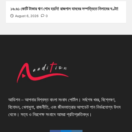
১৬.৬১ কোটি টাকার ঋণ শোধ হয়নি! রাজপাল যাদবের সম্পত্তিতে নিলামের ঘণ্টা!
August 6, 2026
0
আডিশন – আপনার বিশ্বস্ত বাংলা সংবাদ পোর্টাল। সর্বশেষ খবর, বিশ্লেষণ,
বিনোদন, খেলাধুলা, রাজনীতি, এবং জীবনযাত্রার আপডেট পান নির্ভরযোগ্য উৎস
থেকে। সত্য ও নিরপেক্ষ সংবাদে আমরা প্রতিশ্রুতিবদ্ধ।