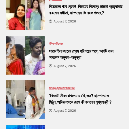
বিচ্ছেদের পথে ব্রেক! বিজয়ের বিরুদ্ধে মামলা প্রত্যাহার
করলেন সঙ্গীতা, দাম্পত্যে কি বরফ গলছে?
August 7, 2026
টলিপাড়া
বিনোদন
সাড়ে তিন বছরের প্রেম পরিণয়ের পথে, আংটি বদল
সারলেন অনুভব-অনুষ্কা
August 7, 2026
টলিপাড়া
ট্রেন্ডিং
বলিউড
বিনোদন
‘বিষয়টা নীরব রাখতে চেয়েছিলেন’! হাসপাতালে
মিঠুন,অভিনেতাকে দেখে কী বললেন মুখ্যমন্ত্রী ?
August 7, 2026