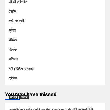
টো টো কোম্পানি
ট্রেন্ডিং
ফটো গ্যালারি
ফুটবল
বলিউড
বিনোদন
রাশিফল
লাইফস্টাইল ও স্বাস্থ্য
হলিউড
You may have missed
টলিপাড়া
বিনোদন
‘স্বরূপ বিশ্বাস শ্লীলতাহানি করেননি’, মামলা তুলে এ বার পাল্টি রূপসজ্জা শিল্পী