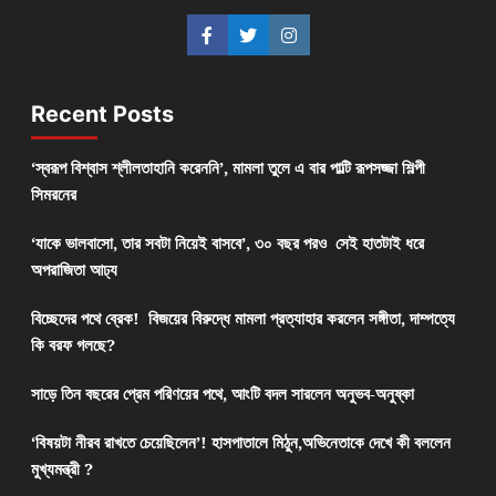
Recent Posts
‘স্বরূপ বিশ্বাস শ্লীলতাহানি করেননি’, মামলা তুলে এ বার পাল্টি রূপসজ্জা শিল্পী
সিমরনের
‘যাকে ভালবাসো, তার সবটা নিয়েই বাসবে’, ৩০ বছর পরও সেই হাতটাই ধরে
অপরাজিতা আঢ্য
বিচ্ছেদের পথে ব্রেক! বিজয়ের বিরুদ্ধে মামলা প্রত্যাহার করলেন সঙ্গীতা, দাম্পত্যে
কি বরফ গলছে?
সাড়ে তিন বছরের প্রেম পরিণয়ের পথে, আংটি বদল সারলেন অনুভব-অনুষ্কা
‘বিষয়টা নীরব রাখতে চেয়েছিলেন’! হাসপাতালে মিঠুন,অভিনেতাকে দেখে কী বললেন
মুখ্যমন্ত্রী ?