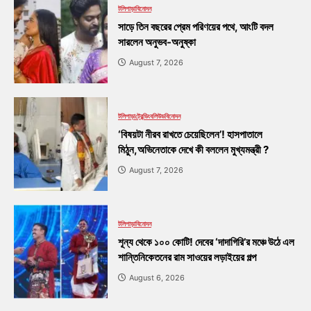
টলিপাড়া
বিনোদন
সাড়ে তিন বছরের প্রেম পরিণয়ের পথে, আংটি বদল
সারলেন অনুভব-অনুষ্কা
August 7, 2026
টলিপাড়া
ট্রেন্ডিং
বলিউড
বিনোদন
‘বিষয়টা নীরব রাখতে চেয়েছিলেন’! হাসপাতালে
মিঠুন,অভিনেতাকে দেখে কী বললেন মুখ্যমন্ত্রী ?
August 7, 2026
টলিপাড়া
বিনোদন
শূন্য থেকে ১০০ কোটি! দেবের ‘দাদাগিরি’র মঞ্চে উঠে এল
শান্তিনিকেতনের রাম সাওয়ের লড়াইয়ের গল্প
August 6, 2026