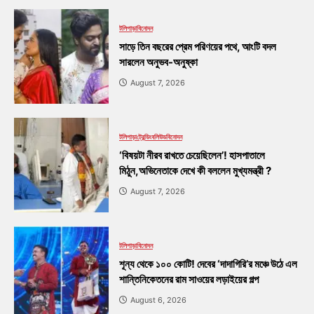
টলিপাড়া
বিনোদন
সাড়ে তিন বছরের প্রেম পরিণয়ের পথে, আংটি বদল
সারলেন অনুভব-অনুষ্কা
August 7, 2026
টলিপাড়া
ট্রেন্ডিং
বলিউড
বিনোদন
‘বিষয়টা নীরব রাখতে চেয়েছিলেন’! হাসপাতালে
মিঠুন,অভিনেতাকে দেখে কী বললেন মুখ্যমন্ত্রী ?
August 7, 2026
টলিপাড়া
বিনোদন
শূন্য থেকে ১০০ কোটি! দেবের ‘দাদাগিরি’র মঞ্চে উঠে এল
শান্তিনিকেতনের রাম সাওয়ের লড়াইয়ের গল্প
August 6, 2026