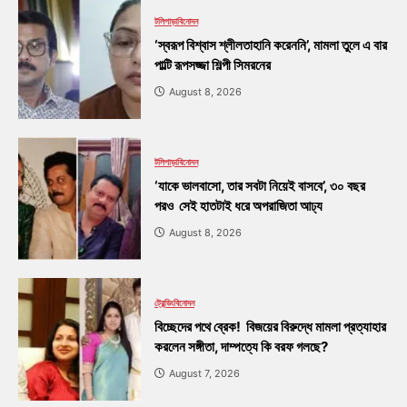
টলিপাড়া
বিনোদন
‘স্বরূপ বিশ্বাস শ্লীলতাহানি করেননি’, মামলা তুলে এ বার
পাল্টি রূপসজ্জা শিল্পী সিমরনের
August 8, 2026
টলিপাড়া
বিনোদন
‘যাকে ভালবাসো, তার সবটা নিয়েই বাসবে’, ৩০ বছর
পরও সেই হাতটাই ধরে অপরাজিতা আঢ্য
August 8, 2026
ট্রেন্ডিং
বিনোদন
বিচ্ছেদের পথে ব্রেক! বিজয়ের বিরুদ্ধে মামলা প্রত্যাহার
করলেন সঙ্গীতা, দাম্পত্যে কি বরফ গলছে?
August 7, 2026