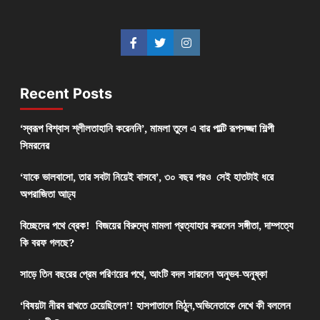
Recent Posts
‘স্বরূপ বিশ্বাস শ্লীলতাহানি করেননি’, মামলা তুলে এ বার পাল্টি রূপসজ্জা শিল্পী
সিমরনের
‘যাকে ভালবাসো, তার সবটা নিয়েই বাসবে’, ৩০ বছর পরও সেই হাতটাই ধরে
অপরাজিতা আঢ্য
বিচ্ছেদের পথে ব্রেক! বিজয়ের বিরুদ্ধে মামলা প্রত্যাহার করলেন সঙ্গীতা, দাম্পত্যে
কি বরফ গলছে?
সাড়ে তিন বছরের প্রেম পরিণয়ের পথে, আংটি বদল সারলেন অনুভব-অনুষ্কা
‘বিষয়টা নীরব রাখতে চেয়েছিলেন’! হাসপাতালে মিঠুন,অভিনেতাকে দেখে কী বললেন