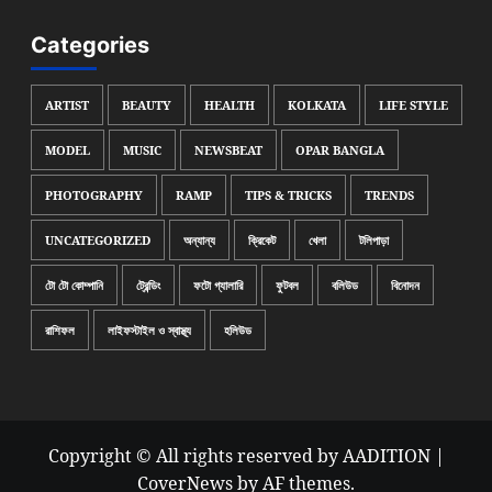
Categories
ARTIST
BEAUTY
HEALTH
KOLKATA
LIFE STYLE
MODEL
MUSIC
NEWSBEAT
OPAR BANGLA
PHOTOGRAPHY
RAMP
TIPS & TRICKS
TRENDS
UNCATEGORIZED
অন্যান্য
ক্রিকেট
খেলা
টলিপাড়া
টো টো কোম্পানি
ট্রেন্ডিং
ফটো গ্যালারি
ফুটবল
বলিউড
বিনোদন
রাশিফল
লাইফস্টাইল ও স্বাস্থ্য
হলিউড
Copyright © All rights reserved by AADITION
|
CoverNews
by AF themes.