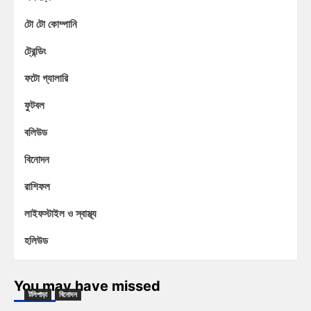
টো টো কোম্পানি
ট্রেন্ডিং
ফটো গ্যালারি
ফুটবল
বলিউড
বিনোদন
রাশিফল
লাইফস্টাইল ও স্বাস্থ্য
হলিউড
You may have missed
টলিপাড়া
বিনোদন