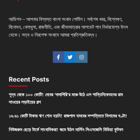
আডিশন – আপনার বিশ্বস্ত বাংলা সংবাদ পোর্টাল। সর্বশেষ খবর, বিশ্লেষণ,
বিনোদন, খেলাধুলা, রাজনীতি, এবং জীবনযাত্রার আপডেট পান নির্ভরযোগ্য উৎস
থেকে। সত্য ও নিরপেক্ষ সংবাদে আমরা প্রতিশ্রুতিবদ্ধ।
Recent Posts
শূন্য থেকে ১০০ কোটি! দেবের ‘দাদাগিরি’র মঞ্চে উঠে এল শান্তিনিকেতনের রাম
সাওয়ের লড়াইয়ের গল্প
১৬.৬১ কোটি টাকার ঋণ শোধ হয়নি! রাজপাল যাদবের সম্পত্তিতে নিলামের ঘণ্টা!
নিউজরুম ছেড়ে টার্ফে সাংবাদিকরা! জমে উঠল মার্লিন-সিএসজেসি মিডিয়া ফুটবল