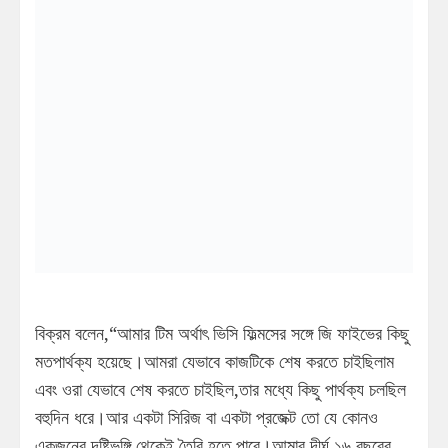
বিক্রম বলেন,“আমার টিম অর্থাৎ ভিসি ফিল্মসের সঙ্গে জি ফাইভের কিছু
মতপার্থক্য হয়েছে।আমরা যেভাবে কাজটিকে শেষ করতে চাইছিলাম
এবং ওরা যেভাবে শেষ করতে চাইছিল,তার মধ্যে কিছু পার্থক্য চলছিল
বহুদিন ধরে।আর একটা সিরিজ বা একটা প্রজেক্ট তো যে কোনও
একজনের দৃষ্টিভঙ্গি থেকেই তৈরি হতে পারে।আমার দীর্ঘ ১৬ বছরের