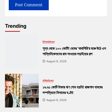
Trending
টলিপাড়া
বিনোদন
শূন্য থেকে ১০০ কোটি! দেবের ‘দাদাগিরি’র মঞ্চে উঠে এল
শান্তিনিকেতনের রাম সাওয়ের লড়াইয়ের গল্প
August 6, 2026
বলিউড
বিনোদন
১৬.৬১ কোটি টাকার ঋণ শোধ হয়নি! রাজপাল যাদবের
সম্পত্তিতে নিলামের ঘণ্টা!
August 6, 2026