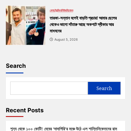
খেলা
ট্রেন্ডিং
বলিউড
বিনোদন
তারকা-সন্তান বলেই বাড়তি প্রচার! আমার ছেলের
থেকেও ভালো সাঁতারু আছে অকপটে স্বীকার আর
মাধবনের
August 5, 2026
Search
Search
Recent Posts
শূন্য থেকে ১০০ কোটি! দেবের ‘দাদাগিরি’র মঞ্চে উঠে এল শান্তিনিকেতনের রাম