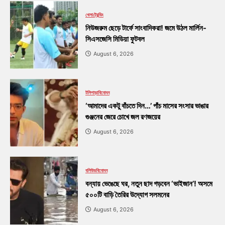
খেলা
ট্রেন্ডিং
নিউজরুম ছেড়ে টার্ফে সাংবাদিকরা! জমে উঠল মার্লিন-
সিএসজেসি মিডিয়া ফুটবল
August 6, 2026
টলিপাড়া
বিনোদন
‘আমাদের একটু বাঁচতে দিন…’ পাঁচ মাসের সংসার ভাঙার
গুঞ্জনের জেরে চোখে জল রণজয়ের
August 6, 2026
বলিউড
বিনোদন
বন্যায় ভেঙেছে ঘর, নতুন ছাদ গড়বেন ‘ভাইজান’! অসমে
৫০০টি বাড়ি তৈরির উদ্যোগ সলমনের
August 6, 2026