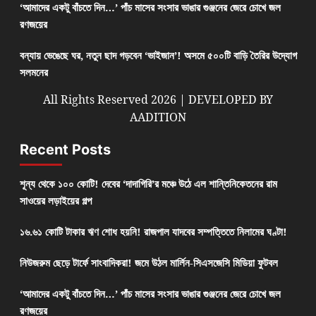
‘আমাদের একটু বাঁচতে দিন…’ পাঁচ মাসের সংসার ভাঙার গুঞ্জনের জেরে চোখে জল
রণজয়ের
বন্যায় ভেঙেছে ঘর, নতুন ছাদ গড়বেন ‘ভাইজান’! অসমে ৫০০টি বাড়ি তৈরির উদ্যোগ
সলমনের
All Rights Reserved 2026 | DEVELOPED BY
AADITION
Recent Posts
শূন্য থেকে ১০০ কোটি! দেবের ‘দাদাগিরি’র মঞ্চে উঠে এল শান্তিনিকেতনের রাম
সাওয়ের লড়াইয়ের গল্প
১৬.৬১ কোটি টাকার ঋণ শোধ হয়নি! রাজপাল যাদবের সম্পত্তিতে নিলামের ঘণ্টা!
নিউজরুম ছেড়ে টার্ফে সাংবাদিকরা! জমে উঠল মার্লিন-সিএসজেসি মিডিয়া ফুটবল
‘আমাদের একটু বাঁচতে দিন…’ পাঁচ মাসের সংসার ভাঙার গুঞ্জনের জেরে চোখে জল
রণজয়ের