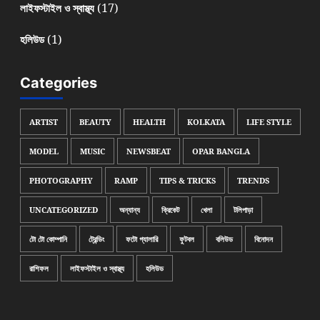
(17)
লাইফস্টাইল ও স্বাস্থ্য
(1)
হলিউড
Categories
ARTIST
BEAUTY
HEALTH
KOLKATA
LIFE STYLE
MODEL
MUSIC
NEWSBEAT
OPAR BANGLA
PHOTOGRAPHY
RAMP
TIPS & TRICKS
TRENDS
UNCATEGORIZED
অন্যান্য
ক্রিকেট
খেলা
টলিপাড়া
টো টো কোম্পানি
ট্রেন্ডিং
ফটো গ্যালারি
ফুটবল
বলিউড
বিনোদন
রাশিফল
লাইফস্টাইল ও স্বাস্থ্য
হলিউড