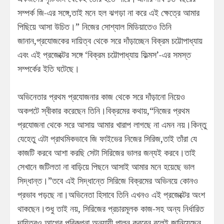
সম্পর্ক জি-এর সঙ্গে,তাই মনে হল ঝগড়া না করে এই ক্ষেত্রে আমার
পিছিয়ে আসা উচিত।” নিজের সোশ্যাল মিডিয়াতেও তিনি
জানান,প্রযোজকের দায়িত্ব থেকে সরে দাঁড়াচ্ছেন বিক্রম চট্টোপাধ্যায়
এবং এই প্রজেক্টের সঙ্গে ‘বিক্রম চট্টোপাধ্যায় ফিল্মস’-এর সমস্ত
সম্পর্কের ইতি ঘটেছে।
অভিনেতার প্রথম প্রযোজনার কাজ থেকে সরে দাঁড়ানো নিয়েও
অকপটে স্বীকার করেছেন তিনি।বিক্রমের কথায়,“নিজের প্রথম
প্রযোজনা থেকে সরে আসায় আমার খারাপ লাগছে না এমন নয়।কিন্তু
যেহেতু এটা প্রাথমিকভাবে জি ফাইভের নিজের সিরিজ,তাই তাঁরা যে
কাজটি করবে আশা করছি সেটা সিরিজের ভালর জন্যই করবে।তাই
সেখানে জটিলতা না বাড়িয়ে পিছনে আসাই আমার মনে হয়েছে ভাল
সিদ্ধান্ত।”তবে এই সিদ্ধান্তে সিরিজে বিক্রমের অভিনয়ে কোনও
প্রভাব পড়ছে না।অভিনেতা হিসাবে তিনি এখনও এই প্রজেক্টের অংশ
থাকছেন।শুধু তাই নয়, সিরিজের প্রচারমূলক কাজ-সহ অন্য নির্ধারিত
দায়িত্বও আগের পরিকল্পনা অনুযায়ী পালন করবেন বলেই জানিয়েছেন