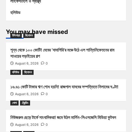
লাইফস্টাইল ও স্বাস্থ্য
হলিউড
You may have missed
টলিপাড়া
বিনোদন
শূন্য থেকে ১০০ কোটি! দেবের ‘দাদাগিরি’র মঞ্চে উঠে এল শান্তিনিকেতনের রাম
সাওয়ের লড়াইয়ের গল্প
August 6, 2026
0
বলিউড
বিনোদন
১৬.৬১ কোটি টাকার ঋণ শোধ হয়নি! রাজপাল যাদবের সম্পত্তিতে নিলামের ঘণ্টা!
August 6, 2026
0
খেলা
ট্রেন্ডিং
নিউজরুম ছেড়ে টার্ফে সাংবাদিকরা! জমে উঠল মার্লিন-সিএসজেসি মিডিয়া ফুটবল
August 6, 2026
0