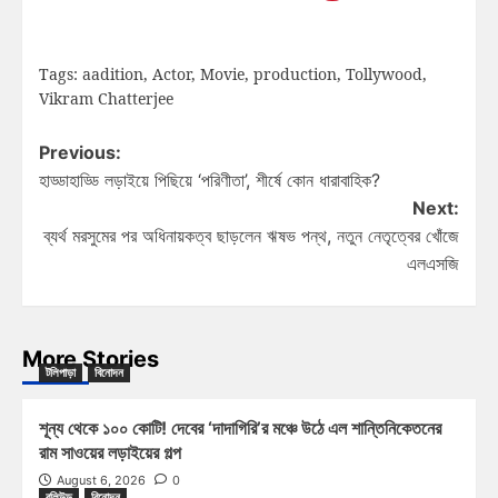
Tags:
aadition
,
Actor
,
Movie
,
production
,
Tollywood
,
Vikram Chatterjee
Previous:
হাড্ডাহাড্ডি লড়াইয়ে পিছিয়ে ‘পরিণীতা’, শীর্ষে কোন ধারাবাহিক?
Next:
ব্যর্থ মরসুমের পর অধিনায়কত্ব ছাড়লেন ঋষভ পন্থ, নতুন নেতৃত্বের খোঁজে
এলএসজি
More Stories
টলিপাড়া
বিনোদন
শূন্য থেকে ১০০ কোটি! দেবের ‘দাদাগিরি’র মঞ্চে উঠে এল শান্তিনিকেতনের
রাম সাওয়ের লড়াইয়ের গল্প
August 6, 2026
0
বলিউড
বিনোদন