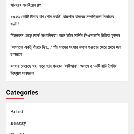
সাওয়ের লড়াইয়ের গল্প
১৬.৬১ কোটি টাকার ঋণ শোধ হয়নি! রাজপাল যাদবের সম্পত্তিতে নিলামের
ঘণ্টা!
নিউজরুম ছেড়ে টার্ফে সাংবাদিকরা! জমে উঠল মার্লিন-সিএসজেসি মিডিয়া ফুটবল
‘আমাদের একটু বাঁচতে দিন…’ পাঁচ মাসের সংসার ভাঙার গুঞ্জনের জেরে চোখে জল
রণজয়ের
বন্যায় ভেঙেছে ঘর, নতুন ছাদ গড়বেন ‘ভাইজান’! অসমে ৫০০টি বাড়ি তৈরির
উদ্যোগ সলমনের
Categories
Artist
Beauty