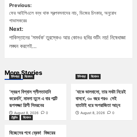
Previous:
ফের আইপিএলে বন্ধ থাক স্বল্পবসনাদের নাচ, ডিজের চিৎকার, অনুরোধ
গাভাসকরের
Next:
পাকিস্তানের ‘সমর্থক’ তুরস্কেও আর কোনও ছবির শুটিং নয়! নিষেধাজ্ঞা
লঙ্ঘন করলেই…
More Stories
টলিপাড়া
বিনোদন
টলিপাড়া
বিনোদন
‘স্বরূপ বিশ্বাস শ্লীলতাহানি
‘যাকে ভালবাসো, তার সবটা নিয়েই
করেননি’, মামলা তুলে এ বার পাল্টি
বাসবে’, ৩০ বছর পরও সেই
রূপসজ্জা শিল্পী সিমরনের
হাতটাই ধরে অপরাজিতা আঢ্য
August 8, 2026
0
August 8, 2026
0
ট্রেন্ডিং
বিনোদন
বিচ্ছেদের পথে ব্রেক! বিজয়ের