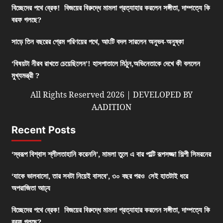
বিচ্ছেদের পথে ব্রেক! বিজয়ের বিরুদ্ধে মামলা প্রত্যাহার করলেন সঙ্গীতা, দাম্পত্যে কি
বরফ গলছে?
সাড়ে তিন বছরের প্রেম পরিণয়ের পথে, আংটি বদল সারলেন অনুভব-অনুষ্কা
‘বিষয়টা নীরব রাখতে চেয়েছিলেন’! হাসপাতালে মিঠুন,অভিনেতাকে দেখে কী বললেন
মুখ্যমন্ত্রী ?
All Rights Reserved 2026 | DEVELOPED BY
AADITION
Recent Posts
‘স্বরূপ বিশ্বাস শ্লীলতাহানি করেননি’, মামলা তুলে এ বার পাল্টি রূপসজ্জা শিল্পী সিমরনের
‘যাকে ভালবাসো, তার সবটা নিয়েই বাসবে’, ৩০ বছর পরও সেই হাতটাই ধরে
অপরাজিতা আঢ্য
বিচ্ছেদের পথে ব্রেক! বিজয়ের বিরুদ্ধে মামলা প্রত্যাহার করলেন সঙ্গীতা, দাম্পত্যে কি
বরফ গলছে?