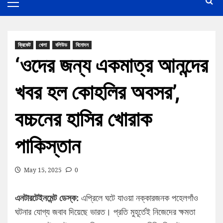
ক্রিকেট
খেলা
বলিউড
বিনোদন
‘ওদের জন্য একমাত্র আনন্দের
খবর হল কোহলির অবসর’,
বচ্চনের হাসির খোরাক
পাকিস্তান
May 15, 2025
0
এনটারটেইনমেন্ট ডেস্ক:
এপ্রিলে ঘটে যাওয়া নক্কারজনক পহেলগাঁও
ঘটনার যোগ্য জবাব দিয়েছে ভারত। প্রতি মুহূর্তেই নিজেদের ক্ষমতা