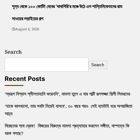
শূন্য থেকে ১০০ কোটি! দেবের ‘দাদাগিরি’র মঞ্চে উঠে এল শান্তিনিকেতনের রাম
সাওয়ের লড়াইয়ের গল্প
August 6, 2026
Search
Search
Recent Posts
‘স্বরূপ বিশ্বাস শ্লীলতাহানি করেননি’, মামলা তুলে এ বার পাল্টি রূপসজ্জা শিল্পী সিমরনের
‘যাকে ভালবাসো, তার সবটা নিয়েই বাসবে’, ৩০ বছর পরও সেই হাতটাই ধরে অপরাজিতা
আঢ্য
বিচ্ছেদের পথে ব্রেক! বিজয়ের বিরুদ্ধে মামলা প্রত্যাহার করলেন সঙ্গীতা, দাম্পত্যে কি
বরফ গলছে?