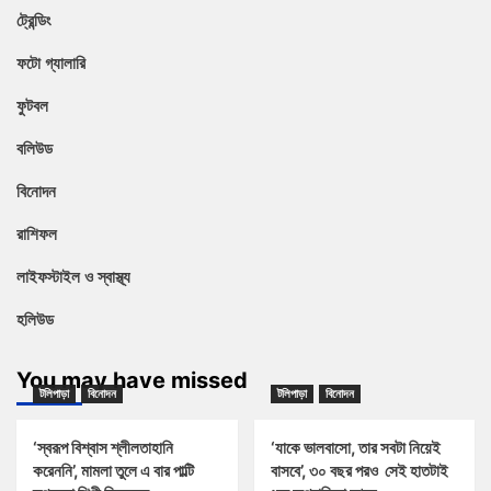
ট্রেন্ডিং
ফটো গ্যালারি
ফুটবল
বলিউড
বিনোদন
রাশিফল
লাইফস্টাইল ও স্বাস্থ্য
হলিউড
You may have missed
টলিপাড়া
বিনোদন
টলিপাড়া
বিনোদন
‘স্বরূপ বিশ্বাস শ্লীলতাহানি
‘যাকে ভালবাসো, তার সবটা নিয়েই
করেননি’, মামলা তুলে এ বার পাল্টি
বাসবে’, ৩০ বছর পরও সেই হাতটাই