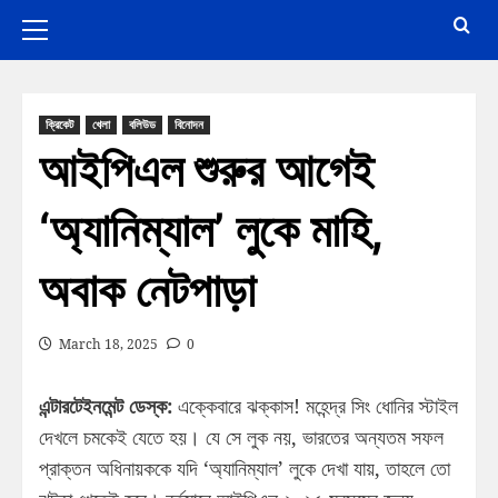
ক্রিকেট
খেলা
বলিউড
বিনোদন
আইপিএল শুরুর আগেই
‘অ্যানিম্যাল’ লুকে মাহি,
অবাক নেটপাড়া
March 18, 2025
0
এন্টারটেইনমেন্ট ডেস্ক:
এক্কেবারে ঝক্কাস! মহেন্দ্র সিং ধোনির স্টাইল
দেখলে চমকেই যেতে হয়। যে সে লুক নয়, ভারতের অন্যতম সফল
প্রাক্তন অধিনায়ককে যদি ‘অ্যানিম্যাল’ লুকে দেখা যায়, তাহলে তো