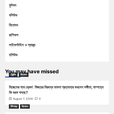
ফুটবল
বলিউড
বিনোদন
রাশিফল
লাইফস্টাইল ও স্বাস্থ্য
হলিউড
You may have missed
ট্রেন্ডিং
বিনোদন
বিচ্ছেদের পথে ব্রেক! বিজয়ের বিরুদ্ধে মামলা প্রত্যাহার করলেন সঙ্গীতা, দাম্পত্যে
কি বরফ গলছে?
August 7, 2026
0
টলিপাড়া
বিনোদন