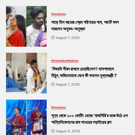
টলিপাড়া
বিনোদন
সাড়ে তিন বছরের প্রেম পরিণয়ের পথে, আংটি বদল
সারলেন অনুভব-অনুষ্কা
August 7, 2026
টলিপাড়া
ট্রেন্ডিং
বলিউড
বিনোদন
‘বিষয়টা নীরব রাখতে চেয়েছিলেন’! হাসপাতালে
মিঠুন,অভিনেতাকে দেখে কী বললেন মুখ্যমন্ত্রী ?
August 7, 2026
টলিপাড়া
বিনোদন
শূন্য থেকে ১০০ কোটি! দেবের ‘দাদাগিরি’র মঞ্চে উঠে এল
শান্তিনিকেতনের রাম সাওয়ের লড়াইয়ের গল্প
August 6, 2026