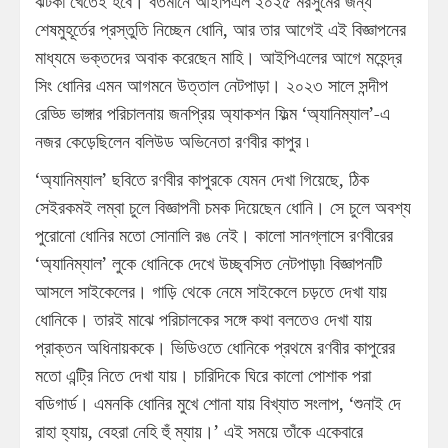
ঝটকা খেতেই হবে। বর্তমানে আইপিএল ২০২৫ মরসুমের জন্য
শেষমুহূর্তের প্রস্তুতি নিচ্ছেন ধোনি, আর তার আগেই এই বিজ্ঞাপনের
মাধ্যমে ভক্তদের অবাক করেছেন মাহি। আইপিএলের আগে মহেন্দ্র
সিং ধোনির এমন আগমনে উত্তাল নেটপাড়া। ২০২৩ সালে সন্দীপ
রেড্ডি ভাঙ্গার পরিচালনায় জনপ্রিয় অ্যাকশন ফিল্ম ‘অ্যানিম্যাল’-এ
নজর কেড়েছিলেন বলিউড অভিনেতা রণবীর কাপুর ৷
‘অ্যানিম্যাল’ ছবিতে রণবীর কাপুরকে যেমন দেখা গিয়েছে, ঠিক
সেইরকমই লম্বা চুলে বিজ্ঞাপনী চমক দিয়েছেন ধোনি। সে চুলে অবশ্য
পুরোনো ধোনির মতো সোনালি রঙ নেই। কালো সানগ্লাসে রণবীরের
‘অ্যানিম্যাল’ লুকে ধোনিকে দেখে উচ্ছ্বসিত নেটপাড়া৷ বিজ্ঞাপনটি
আসলে সাইকেলের। গাড়ি থেকে নেমে সাইকেলে চড়তে দেখা যায়
ধোনিকে। তারই মাঝে পরিচালকের সঙ্গে কথা বলতেও দেখা যায়
প্রাক্তন অধিনায়ককে। ভিডিওতে ধোনিকে প্রথমে রণবীর কাপুরের
মতো এন্ট্রি নিতে দেখা যায়। চারিদিকে ঘিরে কালো পোশাক পরা
বডিগার্ড। এমনকি ধোনির মুখে শোনা যায় বিখ্যাত সংলাপ, ‘শুনাই দে
রাহা হ্যায়, বেহরা নেহি হুঁ ম্যায়।’ এই সময়ে তাঁকে একেবারে