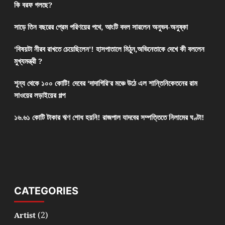
কি বরফ গলছে?
সাড়ে তিন বছরের প্রেম পরিণয়ের পথে, আংটি বদল সারলেন অনুভব-অনুষ্কা
‘বিষয়টা নীরব রাখতে চেয়েছিলেন’! হাসপাতালে মিঠুন,অভিনেতাকে দেখে কী বললেন
মুখ্যমন্ত্রী ?
শূন্য থেকে ১০০ কোটি! দেবের ‘দাদাগিরি’র মঞ্চে উঠে এল শান্তিনিকেতনের রাম
সাওয়ের লড়াইয়ের গল্প
১৬.৬১ কোটি টাকার ঋণ শোধ হয়নি! রাজপাল যাদবের সম্পত্তিতে নিলামের ঘণ্টা!
CATEGORIES
(2)
Artist