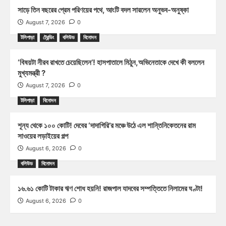
সাড়ে তিন বছরের প্রেম পরিণয়ের পথে, আংটি বদল সারলেন অনুভব-অনুষ্কা
August 7, 2026
0
টলিপাড়া
ট্রেন্ডিং
বলিউড
বিনোদন
‘বিষয়টা নীরব রাখতে চেয়েছিলেন’! হাসপাতালে মিঠুন,অভিনেতাকে দেখে কী বললেন
মুখ্যমন্ত্রী ?
August 7, 2026
0
টলিপাড়া
বিনোদন
শূন্য থেকে ১০০ কোটি! দেবের ‘দাদাগিরি’র মঞ্চে উঠে এল শান্তিনিকেতনের রাম
সাওয়ের লড়াইয়ের গল্প
August 6, 2026
0
বলিউড
বিনোদন
১৬.৬১ কোটি টাকার ঋণ শোধ হয়নি! রাজপাল যাদবের সম্পত্তিতে নিলামের ঘণ্টা!
August 6, 2026
0