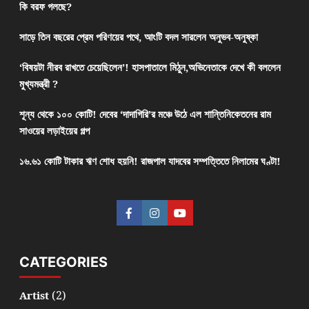
কি বরফ গলছে?
সাড়ে তিন বছরের প্রেম পরিণয়ের পথে, আংটি বদল সারলেন অনুভব-অনুষ্কা
‘বিষয়টা নীরব রাখতে চেয়েছিলেন’! হাসপাতালে মিঠুন,অভিনেতাকে দেখে কী বললেন
মুখ্যমন্ত্রী ?
শূন্য থেকে ১০০ কোটি! দেবের ‘দাদাগিরি’র মঞ্চে উঠে এল শান্তিনিকেতনের রাম
সাওয়ের লড়াইয়ের গল্প
১৬.৬১ কোটি টাকার ঋণ শোধ হয়নি! রাজপাল যাদবের সম্পত্তিতে নিলামের ঘণ্টা!
CATEGORIES
(2)
Artist