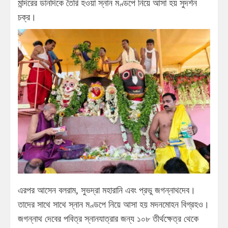
মন্দিরের ডানদিকে তৈরি হওয়া স্নান মণ্ডপে নিয়ে আসা হয় সুদর্শন
চক্র।
এরপর আসেন বলরাম, সুভদ্রা মহারানি এবং প্রভু জগন্নাথদেব।
তাদের সাথে সাথে স্নান মণ্ডপে নিয়ে আসা হয় মদনমোহন বিগ্রহও।
জগন্নাথ দেবের পবিত্র স্নানযাত্রার জন্য ১০৮ তীর্থক্ষেত্র থেকে