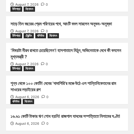
August 7, 2026
0
টলিপাড়া
বিনোদন
সাড়ে তিন বছরের প্রেম পরিণয়ের পথে, আংটি বদল সারলেন অনুভব-অনুষ্কা
August 7, 2026
0
টলিপাড়া
ট্রেন্ডিং
বলিউড
বিনোদন
‘বিষয়টা নীরব রাখতে চেয়েছিলেন’! হাসপাতালে মিঠুন,অভিনেতাকে দেখে কী বললেন
মুখ্যমন্ত্রী ?
August 7, 2026
0
টলিপাড়া
বিনোদন
শূন্য থেকে ১০০ কোটি! দেবের ‘দাদাগিরি’র মঞ্চে উঠে এল শান্তিনিকেতনের রাম
সাওয়ের লড়াইয়ের গল্প
August 6, 2026
0
বলিউড
বিনোদন
১৬.৬১ কোটি টাকার ঋণ শোধ হয়নি! রাজপাল যাদবের সম্পত্তিতে নিলামের ঘণ্টা!
August 6, 2026
0