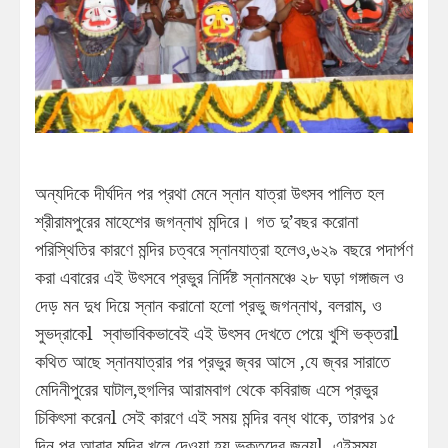
অন্যদিকে দীর্ঘদিন পর প্রথা মেনে স্নান যাত্রা উৎসব পালিত হল
শ্রীরামপুরের মাহেশের জগন্নাথ মন্দিরে। গত দু’বছর করোনা
পরিস্থিতির কারণে মন্দির চত্বরে স্নানযাত্রা হলেও,৬২৯ বছরে পদার্পণ
করা এবারের এই উৎসবে প্রভুর নির্দিষ্ট স্নানমঞ্চে ২৮ ঘড়া গঙ্গাজল ও
দেড় মন দুধ দিয়ে স্নান করানো হলো প্রভু জগন্নাথ, বলরাম, ও
সুভদ্রাকেl স্বাভাবিকভাবেই এই উৎসব দেখতে পেয়ে খুশি ভক্তরাl
কথিত আছে স্নানযাত্রার পর প্রভুর জ্বর আসে ,যে জ্বর সারাতে
মেদিনীপুরের ঘাটাল,হুগলির আরামবাগ থেকে কবিরাজ এসে প্রভুর
চিকিৎসা করেনl সেই কারণে এই সময় মন্দির বন্ধ থাকে, তারপর ১৫
দিন পর আবার মন্দির খুলে দেওয়া হয় ভক্তদের জন্যl এইসময়