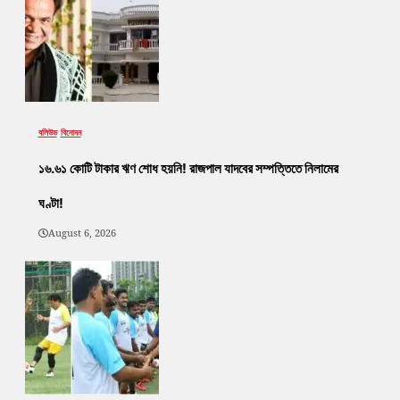
বলিউড
বিনোদন
১৬.৬১ কোটি টাকার ঋণ শোধ হয়নি! রাজপাল যাদবের সম্পত্তিতে নিলামের
ঘণ্টা!
August 6, 2026