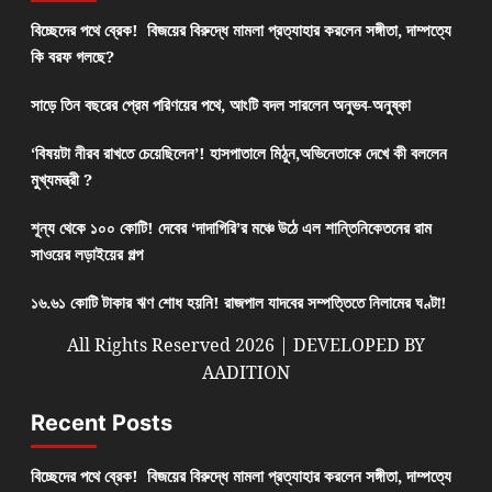
বিচ্ছেদের পথে ব্রেক! বিজয়ের বিরুদ্ধে মামলা প্রত্যাহার করলেন সঙ্গীতা, দাম্পত্যে
কি বরফ গলছে?
সাড়ে তিন বছরের প্রেম পরিণয়ের পথে, আংটি বদল সারলেন অনুভব-অনুষ্কা
‘বিষয়টা নীরব রাখতে চেয়েছিলেন’! হাসপাতালে মিঠুন,অভিনেতাকে দেখে কী বললেন
মুখ্যমন্ত্রী ?
শূন্য থেকে ১০০ কোটি! দেবের ‘দাদাগিরি’র মঞ্চে উঠে এল শান্তিনিকেতনের রাম
সাওয়ের লড়াইয়ের গল্প
১৬.৬১ কোটি টাকার ঋণ শোধ হয়নি! রাজপাল যাদবের সম্পত্তিতে নিলামের ঘণ্টা!
All Rights Reserved 2026 | DEVELOPED BY
AADITION
Recent Posts
বিচ্ছেদের পথে ব্রেক! বিজয়ের বিরুদ্ধে মামলা প্রত্যাহার করলেন সঙ্গীতা, দাম্পত্যে