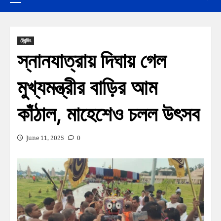
ট্রেন্ডিং
স্নানযাত্রায় দিঘায় গেল
মুখ্যমন্ত্রীর বাড়ির আম
কাঁঠাল, মাহেশেও চলল উৎসব
June 11, 2025
0