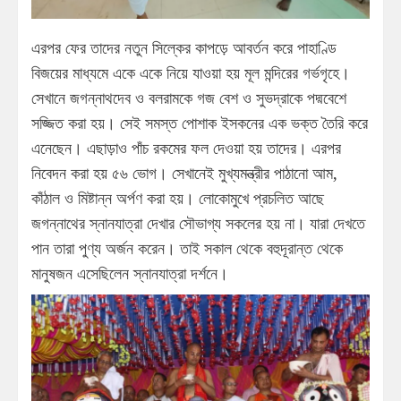
এরপর ফের তাদের নতুন সিল্কের কাপড়ে আবর্তন করে পাহাণ্ডি
বিজয়ের মাধ্যমে একে একে নিয়ে যাওয়া হয় মূল মন্দিরের গর্ভগৃহে।
সেখানে জগন্নাথদেব ও বলরামকে গজ বেশ ও সুভদ্রাকে পদ্মবেশে
সজ্জিত করা হয়। সেই সমস্ত পোশাক ইসকনের এক ভক্ত তৈরি করে
এনেছেন। এছাড়াও পাঁচ রকমের ফল দেওয়া হয় তাদের। এরপর
নিবেদন করা হয় ৫৬ ভোগ। সেখানেই মুখ্যমন্ত্রীর পাঠানো আম,
কাঁঠাল ও মিষ্টান্ন অর্পণ করা হয়। লোকোমুখে প্রচলিত আছে
জগন্নাথের স্নানযাত্রা দেখার সৌভাগ্য সকলের হয় না। যারা দেখতে
পান তারা পুণ্য অর্জন করেন। তাই সকাল থেকে বহুদূরান্ত থেকে
মানুষজন এসেছিলেন স্নানযাত্রা দর্শনে।