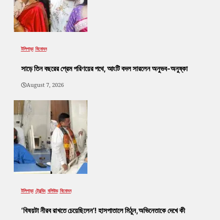
টলিপাড়া
বিনোদন
সাড়ে তিন বছরের প্রেম পরিণয়ের পথে, আংটি বদল সারলেন অনুভব-অনুষ্কা
August 7, 2026
টলিপাড়া
ট্রেন্ডিং
বলিউড
বিনোদন
‘বিষয়টা নীরব রাখতে চেয়েছিলেন’! হাসপাতালে মিঠুন,অভিনেতাকে দেখে কী