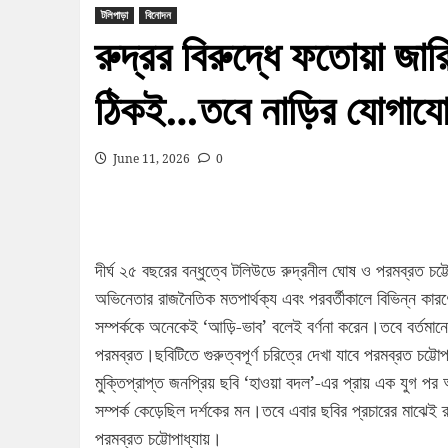
টলিপাড়া
বিনোদন
রুদ্রর বিরুদ্ধে ফতোয়া জার
ঠিকই…তবে নাড়ির যোগাযো
June 11, 2026
0
দীর্ঘ ২৫ বছরের বন্ধুত্বে টলিউডে রুদ্রনীল ঘোষ ও পরমব্রত চট্টোপ
অভিনেতার রাজনৈতিক মতপার্থক্য এবং পরবর্তীকালে বিভিন্ন কারণে 
সম্পর্ককে অনেকেই ‘আড়ি-ভাব’ বলেই বর্ণনা করেন।তবে বর্তমান
পরমব্রত।ছবিটিতে গুরুত্বপূর্ণ চরিত্রে দেখা যাবে পরমব্রত চট্
মুক্তিপ্রাপ্ত জনপ্রিয় ছবি ‘হাওয়া বদল’-এর প্রায় এক যুগ পর 
সম্পর্ক কেড়েছিল দর্শকের মন।তবে এবার ছবির প্রচারের মাঝেই রুদ
পরমব্রত চট্টোপাধ্যায়।