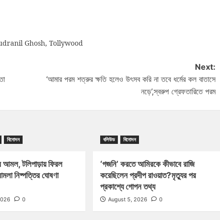
udranil Ghosh
,
Tollywood
Next:
তো
‘আমার পরম শত্রুর ক্ষতি হলেও উৎসব করি না তবে ধর্মের কল বাতাসে
নড়ে’,স্বরুপ গ্রেফতারিতে পরম
বিনোদন
বলিউড
বিনোদন
 আমল, টলিপাড়ায় ফিরল
‘গজনি’ করতে আমিরকে কীভাবে রাজি
ামলা নিষ্পত্তির ঘোষণা
করেছিলেন প্রদীপ রাওয়াত?মৃত্যুর পর
প্রকাশ্যে গোপন তথ্য
2026
0
August 5, 2026
0