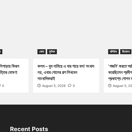
ন
খেলা
ফুটবল
বলিউড
বিনোদন
পাড়ায় ফিরল
কলম – বুম নামিয়ে এ বার পায়ে বল! সংবাদ
‘গজনি’ করতে আম
পত্তির ঘোষণা
নয়, এবার গোলের গল্প লিখবেন
করেছিলেন প্রদীপ
সাংবাদিকরাই
প্রকাশ্যে গোপন 
0
August 5, 2026
0
August 5, 2
Recent Posts