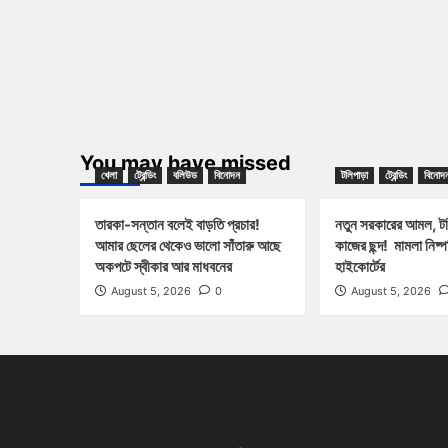
You may have missed
খেলা
ট্রেন্ডিং
বলিউড
বিনোদন
টলিপাড়া
ট্রেন্ডিং
বিনোদ
তারকা-সন্তান বলেই বাড়তি প্রচার!
নতুন সরকারের আমল, টলি
আমার ছেলের থেকেও ভালো সাঁতারু আছে
কাজের ছন্দ! মামলা নিষ্
অকপটে স্বীকার আর মাধবনের
হাইকোর্টের
August 5, 2026
0
August 5, 2026