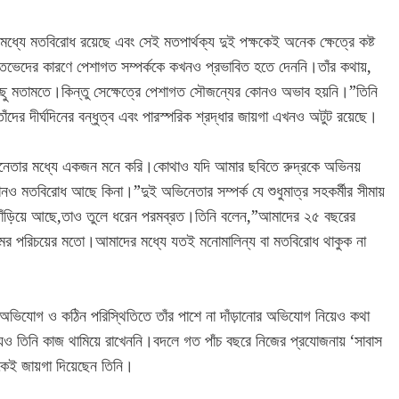
মধ্যে মতবিরোধ রয়েছে এবং সেই মতপার্থক্য দুই পক্ষকেই অনেক ক্ষেত্রে কষ্ট
 মতভেদের কারণে পেশাগত সম্পর্ককে কখনও প্রভাবিত হতে দেননি।তাঁর কথায়,
ছু মতামতে।কিন্তু সেক্ষেত্রে পেশাগত সৌজন্যের কোনও অভাব হয়নি।”তিনি
ের দীর্ঘদিনের বন্ধুত্ব এবং পারস্পরিক শ্রদ্ধার জায়গা এখনও অটুট রয়েছে।
িনেতার মধ্যে একজন মনে করি।কোথাও যদি আমার ছবিতে রুদ্রকে অভিনয়
 মতবিরোধ আছে কিনা।”দুই অভিনেতার সম্পর্ক যে শুধুমাত্র সহকর্মীর সীমায়
র দাঁড়িয়ে আছে,তাও তুলে ধরেন পরমব্রত।তিনি বলেন,”আমাদের ২৫ বছরের
ের পরিচয়ের মতো।আমাদের মধ্যে যতই মনোমালিন্য বা মতবিরোধ থাকুক না
 অভিযোগ ও কঠিন পরিস্থিতিতে তাঁর পাশে না দাঁড়ানোর অভিযোগ নিয়েও কথা
যেও তিনি কাজ থামিয়ে রাখেননি।বদলে গত পাঁচ বছরে নিজের প্রযোজনায় ‘সাবাস
েই জায়গা দিয়েছেন তিনি।