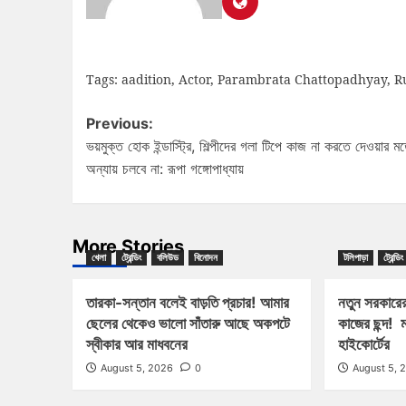
Tags:
aadition
,
Actor
,
Parambrata Chattopadhyay
,
R
Previous:
ভয়মুক্ত হোক ইন্ডাস্ট্রি, শিল্পীদের গলা টিপে কাজ না করতে দেওয়ার ম
অন্যায় চলবে না: রূপা গঙ্গোপাধ্যায়
More Stories
খেলা
ট্রেন্ডিং
বলিউড
বিনোদন
টলিপাড়া
ট্রেন্ডিং
তারকা-সন্তান বলেই বাড়তি প্রচার! আমার
নতুন সরকারের
ছেলের থেকেও ভালো সাঁতারু আছে অকপটে
কাজের ছন্দ! ম
স্বীকার আর মাধবনের
হাইকোর্টের
August 5, 2026
0
August 5, 