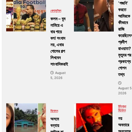
‘গজনি’
করতে
খেলা
ফুটবল
আমিরকে
কলম – বুম
কীভাবে
নামিয়ে এ
রাজি
বার পায়ে
করেছিলে
বল! সংবাদ
প্রদীপ
নয়, এবার
রাওয়াত?
গোলের গল্প
মৃত্যুর পর
লিখবেন
প্রকাশ্যে
সাংবাদিকরাই
গোপন
August
তথ্য
5, 2026
August 5
2026
টলিপাড়া
বিনোদন
বিনোদন
নয়
অসমে
অবতারে
বন্যায়
অনন্তের
আটকে মা,