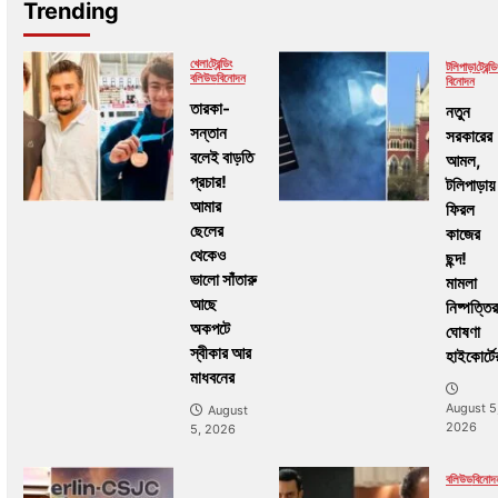
Trending
খেলা
ট্রেন্ডিং
টলিপাড়া
ট্রেন্ডি
বলিউড
বিনোদন
বিনোদন
তারকা-
নতুন
সন্তান
সরকারের
বলেই বাড়তি
আমল,
প্রচার!
টলিপাড়ায়
আমার
ফিরল
ছেলের
কাজের
থেকেও
ছন্দ!
ভালো সাঁতারু
মামলা
আছে
নিষ্পত্তির
অকপটে
ঘোষণা
স্বীকার আর
হাইকোর্টে
মাধবনের
August 5
August
2026
5, 2026
বলিউড
বিনোদ