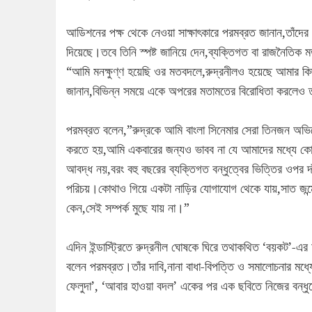
আডিশনের পক্ষ থেকে নেওয়া সাক্ষাৎকারে পরমব্রত জানান,তাঁদের 
দিয়েছে।তবে তিনি স্পষ্ট জানিয়ে দেন,ব্যক্তিগত বা রাজনৈতিক
“আমি মনক্ষুণ্ণ হয়েছি ওর মতবদলে,রুদ্রনীলও হয়েছে আমার কি
জানান,বিভিন্ন সময়ে একে অপরের মতামতের বিরোধিতা করলেও তাঁদ
পরমব্রত বলেন,”রুদ্রকে আমি বাংলা সিনেমার সেরা তিনজন অভ
করতে হয়,আমি একবারের জন্যও ভাবব না যে আমাদের মধ্যে কোনও
আবদ্ধ নয়,বরং বহু বছরের ব্যক্তিগত বন্ধুত্বের ভিত্তির ওপ
পরিচয়।কোথাও গিয়ে একটা নাড়ির যোগাযোগ থেকে যায়,সাত জন্ম
কেন,সেই সম্পর্ক মুছে যায় না।”
এদিন ইন্ডাস্ট্রিতে রুদ্রনীল ঘোষকে ঘিরে তথাকথিত ‘বয়কট’-এর
বলেন পরমব্রত।তাঁর দাবি,নানা বাধা-বিপত্তি ও সমালোচনার মধ্
ফেলুদা’, ‘আবার হাওয়া বদল’ একের পর এক ছবিতে নিজের বন্ধুক