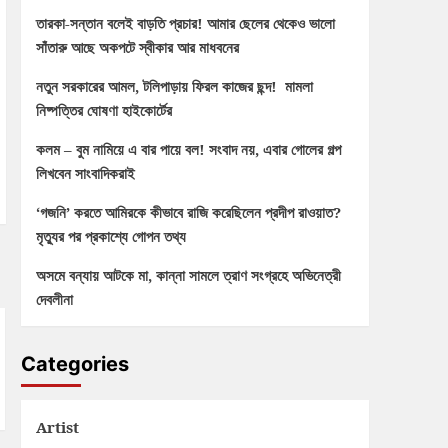
তারকা-সন্তান বলেই বাড়তি প্রচার! আমার ছেলের থেকেও ভালো
সাঁতারু আছে অকপটে স্বীকার আর মাধবনের
নতুন সরকারের আমল, টলিপাড়ায় ফিরল কাজের ছন্দ! মামলা
নিষ্পত্তির ঘোষণা হাইকোর্টের
কলম – বুম নামিয়ে এ বার পায়ে বল! সংবাদ নয়, এবার গোলের গল্প
লিখবেন সাংবাদিকরাই
‘গজনি’ করতে আমিরকে কীভাবে রাজি করেছিলেন প্রদীপ রাওয়াত?
মৃত্যুর পর প্রকাশ্যে গোপন তথ্য
অসমে বন্যায় আটকে মা, কান্না সামলে ত্রাণ সংগ্রহে অভিনেত্রী
দেবলীনা
Categories
Artist