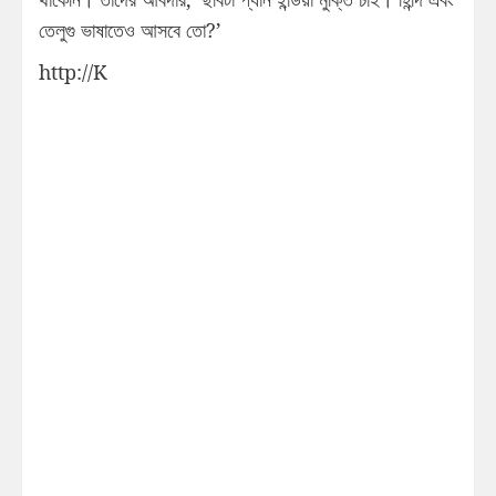
তেলুগু ভাষাতেও আসবে তো?’
http://K