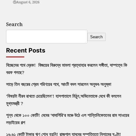
August 6, 2026
Search
Search
Recent Posts
বিচ্ছেদের পথে ব্রেক! বিজয়ের বিরুদ্ধে মামলা প্রত্যাহার করলেন সঙ্গীতা, দাম্পত্যে কি
বরফ গলছে?
সাড়ে তিন বছরের প্রেম পরিণয়ের পথে, আংটি বদল সারলেন অনুভব-অনুষ্কা
‘বিষয়টা নীরব রাখতে চেয়েছিলেন’! হাসপাতালে মিঠুন,অভিনেতাকে দেখে কী বললেন
মুখ্যমন্ত্রী ?
শূন্য থেকে ১০০ কোটি! দেবের ‘দাদাগিরি’র মঞ্চে উঠে এল শান্তিনিকেতনের রাম সাওয়ের
লড়াইয়ের গল্প
১৬.৬১ কোটি টাকার ঋণ শোধ হয়নি! রাজপাল যাদবের সম্পত্তিতে নিলামের ঘণ্টা!