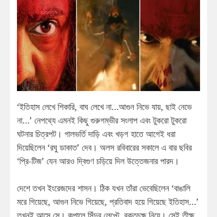
‘ইতিহাস লেখে শিকারি, বাঘ লেখে না…আগুন নিভে যায়, ছাই নেভে
না…’ নেপথ্যে এমনই কিছু গুরুগম্ভীর সংলাপ এবং টুকরো টুকরো
ঘটনার চিত্রপট। গালভর্তি দাড়ি এবং খড়গ হাতে আগেই ধরা
দিয়েছিলেন ‘রঘু ডাকাত’ দেব। অলস রবিবারের সকালে এ বার ছবির
‘প্রি-টিজ’ যেন আরও দ্বিগুণ চড়িয়ে দিল উত্তেজনার পারদ।
দেশে তখন ইংরেজদের শাসন। ঠিক যখন তাঁরা ভেবেছিলেন ‘বাঙালি
মরে গিয়েছে, আগুন নিভে গিয়েছে, প্রতিবাদ হয়ে গিয়েছে ইতিহাস…’
তখনই আসে সে। কপালে সিঁদুর লেপ্টে, রক্তচক্ষু নিয়ে। সেই তীক্ষ্ণ