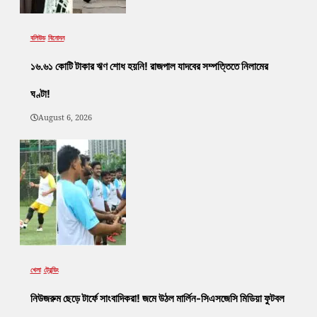
বলিউড
বিনোদন
১৬.৬১ কোটি টাকার ঋণ শোধ হয়নি! রাজপাল যাদবের সম্পত্তিতে নিলামের
ঘণ্টা!
August 6, 2026
খেলা
ট্রেন্ডিং
নিউজরুম ছেড়ে টার্ফে সাংবাদিকরা! জমে উঠল মার্লিন-সিএসজেসি মিডিয়া ফুটবল