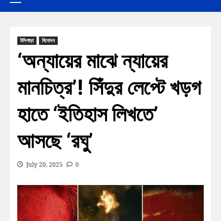
টলিপাড়া
বিনোদন
‘অন্যায়ের মাঝে ন্যায়ের
মানচিত্র’! সিঁদুর লেপ্টে খড়গ
হাতে ‘ইতিহাস লিখতে’
আসছে ‘রঘু’
July 20, 2025
0