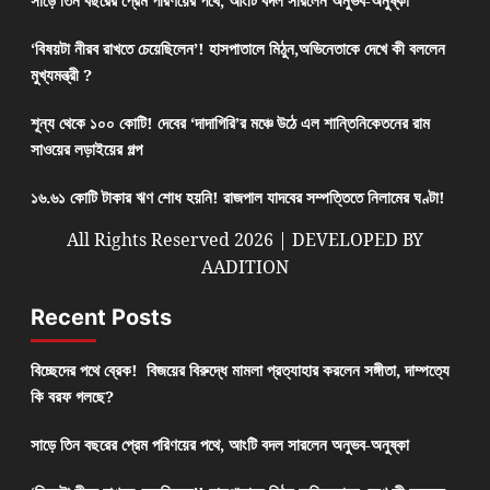
সাড়ে তিন বছরের প্রেম পরিণয়ের পথে, আংটি বদল সারলেন অনুভব-অনুষ্কা
‘বিষয়টা নীরব রাখতে চেয়েছিলেন’! হাসপাতালে মিঠুন,অভিনেতাকে দেখে কী বললেন
মুখ্যমন্ত্রী ?
শূন্য থেকে ১০০ কোটি! দেবের ‘দাদাগিরি’র মঞ্চে উঠে এল শান্তিনিকেতনের রাম
সাওয়ের লড়াইয়ের গল্প
১৬.৬১ কোটি টাকার ঋণ শোধ হয়নি! রাজপাল যাদবের সম্পত্তিতে নিলামের ঘণ্টা!
All Rights Reserved 2026 | DEVELOPED BY
AADITION
Recent Posts
বিচ্ছেদের পথে ব্রেক! বিজয়ের বিরুদ্ধে মামলা প্রত্যাহার করলেন সঙ্গীতা, দাম্পত্যে
কি বরফ গলছে?
সাড়ে তিন বছরের প্রেম পরিণয়ের পথে, আংটি বদল সারলেন অনুভব-অনুষ্কা