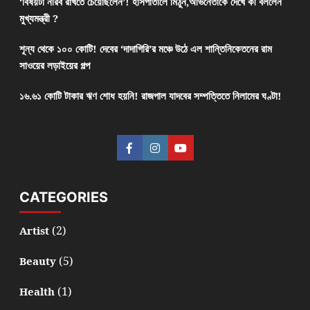
‘বিষয়টা নীরব রাখতে চেয়েছিলেন’! হাসপাতালে মিঠুন,অভিনেতাকে দেখে কী বললেন
মুখ্যমন্ত্রী ?
শূন্য থেকে ১০০ কোটি! দেবের ‘দাদাগিরি’র মঞ্চে উঠে এল শান্তিনিকেতনের রাম
সাওয়ের লড়াইয়ের গল্প
১৬.৬১ কোটি টাকার ঋণ শোধ হয়নি! রাজপাল যাদবের সম্পত্তিতে নিলামের ঘণ্টা!
CATEGORIES
(2)
Artist
(5)
Beauty
(1)
Health