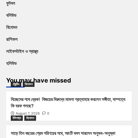
ফুটবল
বলিউড
বিনোদন
রাশিফল
লাইফস্টাইল ও স্বাস্থ্য
হলিউড
You may have missed
ট্রেন্ডিং
বিনোদন
বিচ্ছেদের পথে ব্রেক! বিজয়ের বিরুদ্ধে মামলা প্রত্যাহার করলেন সঙ্গীতা, দাম্পত্যে
কি বরফ গলছে?
August 7, 2026
0
টলিপাড়া
বিনোদন
সাড়ে তিন বছরের প্রেম পরিণয়ের পথে, আংটি বদল সারলেন অনুভব-অনুষ্কা