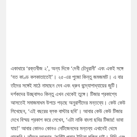
একাধারে ‘রক্তবীজ ২’, অন্য দিকে ‘দেবী চৌধুরানী’ এবং একই সঙ্গে
‘যত কাণ্ড কলকাতাতেই’। ২৫-এর পুজো কিন্তু জমজমাট। এ বার
তাঁদের সঙ্গেই মাঠে নামছেন দেব এবং ধ্রুব বন্দ্যোপাধ্যায়ের জুটি।
দর্শকদের উচ্ছ্বাসও কিন্তু এখন থেকেই তুঙ্গে। টিজার প্রকাশ্যে
আসতেই সমাজমাধম উপচে পড়ছে অনুরাগীদের মন্তব্যে। কেউ কেউ
লিখেছেন, ‘এই বছরের ব্লক বাস্টার ছবি’। আবার কেউ কেউ টিজার
দেখে বিস্ময় প্রকাশ করে লেখেন, ‘এটা নাকি বাংলা ছবির টিজার! ভাবা
যায়!’ আবার কোনও কোনও নেটিজেনদের মন্তব্য এখানেই থেমে
থাকেনি। তাঁদের আবদার, ‘ছবিটা প্যান ইন্ডিয়া মুক্তি চাই। হিন্দি এবং