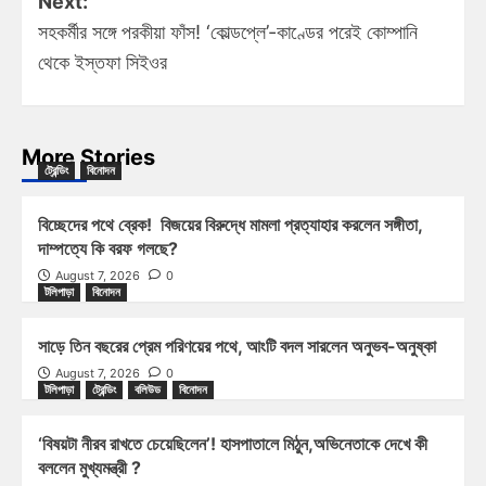
Next:
সহকর্মীর সঙ্গে পরকীয়া ফাঁস! ‘কোল্ডপ্লে’-কাণ্ডের পরেই কোম্পানি
থেকে ইস্তফা সিইওর
More Stories
ট্রেন্ডিং
বিনোদন
বিচ্ছেদের পথে ব্রেক! বিজয়ের বিরুদ্ধে মামলা প্রত্যাহার করলেন সঙ্গীতা,
দাম্পত্যে কি বরফ গলছে?
August 7, 2026
0
টলিপাড়া
বিনোদন
সাড়ে তিন বছরের প্রেম পরিণয়ের পথে, আংটি বদল সারলেন অনুভব-অনুষ্কা
August 7, 2026
0
টলিপাড়া
ট্রেন্ডিং
বলিউড
বিনোদন
‘বিষয়টা নীরব রাখতে চেয়েছিলেন’! হাসপাতালে মিঠুন,অভিনেতাকে দেখে কী
বললেন মুখ্যমন্ত্রী ?