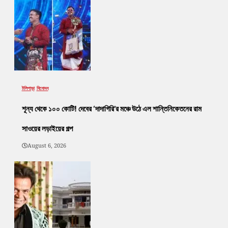
টলিপাড়া
বিনোদন
শূন্য থেকে ১০০ কোটি! দেবের ‘দাদাগিরি’র মঞ্চে উঠে এল শান্তিনিকেতনের রাম
সাওয়ের লড়াইয়ের গল্প
August 6, 2026