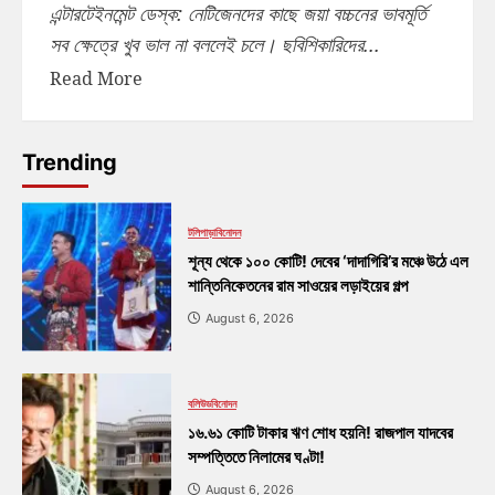
এন্টারটেইনমেন্ট ডেস্ক: নেটিজেনদের কাছে জয়া বচ্চনের ভাবমূর্তি
সব ক্ষেত্রে খুব ভাল না বললেই চলে। ছবিশিকারিদের...
Read More
Trending
টলিপাড়া
বিনোদন
শূন্য থেকে ১০০ কোটি! দেবের ‘দাদাগিরি’র মঞ্চে উঠে এল
শান্তিনিকেতনের রাম সাওয়ের লড়াইয়ের গল্প
August 6, 2026
বলিউড
বিনোদন
১৬.৬১ কোটি টাকার ঋণ শোধ হয়নি! রাজপাল যাদবের
সম্পত্তিতে নিলামের ঘণ্টা!
August 6, 2026