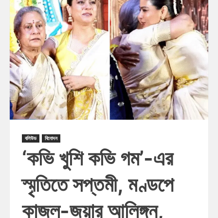
বলিউড
বিনোদন
‘কভি খুশি কভি গম’-এর
স্মৃতিতে সপ্তমী, মণ্ডপে
কাজল-জয়ার আলিঙ্গন,