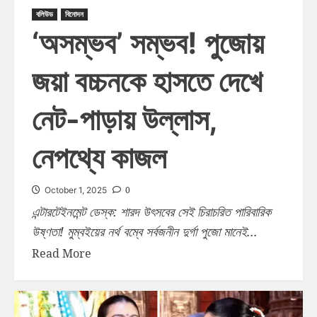
বলিউড
বিনোদন
‘অসম্ভব’ সম্ভব! পুজোয়
জয়া বচ্চনকে হাসতে দেখে
নেট-পাড়ায় উল্লাস,
নেপথ্যে কাজল
0
October 1, 2025
এন্টারটেইনমেন্ট ডেস্ক: শারদ উৎসবের সেই চিরাচরিত পারিবারিক
উষ্ণতা! মুম্বইয়ের নর্থ বম্বে সর্বজনীন দুর্গা পুজো মানেই...
Read More