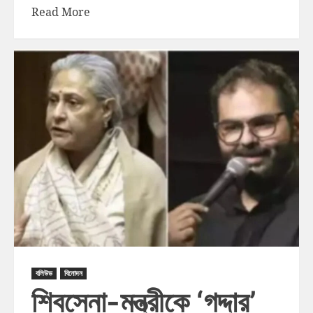
Read More
বলিউড
বিনোদন
শিবসেনা-মন্ত্রীকে ‘গদ্দার’