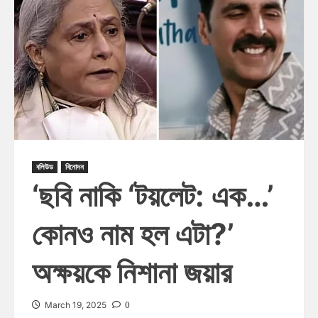
বলিউড
বিনোদন
‘ছবি নাকি ‘টয়লেট: এক…’
কোনও নাম হল এটা?’
অক্ষয়কে নিশানা জয়ার
0
March 19, 2025