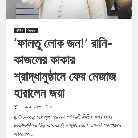
বলিউড
বিনোদন
‘ফালতু লোক জন!’ রানি-
কাজলের কাকার
শ্রাদ্ধানুষ্ঠানে ফের মেজাজ
হারালেন জয়া
0
June 4, 2025
এন্টারটেইনমেন্ট ডেস্ক: বরাবরই স্পষ্টবাদী তিনি। যত্র তত্র
ছবিশিকারিদের ভিড় একেবারেই নাপসন্দ তাঁর। এমনকি প্রয়োজনে
সর্বসমক্ষে...