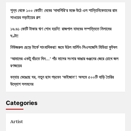
শূন্য থেকে ১০০ কোটি! দেবের ‘দাদাগিরি’র মঞ্চে উঠে এল শান্তিনিকেতনের রাম
সাওয়ের লড়াইয়ের গল্প
১৬.৬১ কোটি টাকার ঋণ শোধ হয়নি! রাজপাল যাদবের সম্পত্তিতে নিলামের
ঘণ্টা!
নিউজরুম ছেড়ে টার্ফে সাংবাদিকরা! জমে উঠল মার্লিন-সিএসজেসি মিডিয়া ফুটবল
‘আমাদের একটু বাঁচতে দিন…’ পাঁচ মাসের সংসার ভাঙার গুঞ্জনের জেরে চোখে জল
রণজয়ের
বন্যায় ভেঙেছে ঘর, নতুন ছাদ গড়বেন ‘ভাইজান’! অসমে ৫০০টি বাড়ি তৈরির
উদ্যোগ সলমনের
Categories
Artist