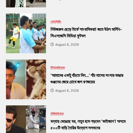
খেলা
ট্রেন্ডিং
নিউজরুম ছেড়ে টার্ফে সাংবাদিকরা! জমে উঠল মার্লিন-
সিএসজেসি মিডিয়া ফুটবল
August 6, 2026
টলিপাড়া
বিনোদন
‘আমাদের একটু বাঁচতে দিন…’ পাঁচ মাসের সংসার ভাঙার
গুঞ্জনের জেরে চোখে জল রণজয়ের
August 6, 2026
বলিউড
বিনোদন
বন্যায় ভেঙেছে ঘর, নতুন ছাদ গড়বেন ‘ভাইজান’! অসমে
৫০০টি বাড়ি তৈরির উদ্যোগ সলমনের