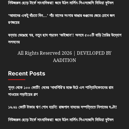
নিউজরুম ছেড়ে টার্ফে সাংবাদিকরা! জমে উঠল মার্লিন-সিএসজেসি মিডিয়া ফুটবল
‘আমাদের একটু বাঁচতে দিন…’ পাঁচ মাসের সংসার ভাঙার গুঞ্জনের জেরে চোখে জল
রণজয়ের
বন্যায় ভেঙেছে ঘর, নতুন ছাদ গড়বেন ‘ভাইজান’! অসমে ৫০০টি বাড়ি তৈরির উদ্যোগ
সলমনের
All Rights Reserved 2026 | DEVELOPED BY
AADITION
Recent Posts
শূন্য থেকে ১০০ কোটি! দেবের ‘দাদাগিরি’র মঞ্চে উঠে এল শান্তিনিকেতনের রাম
সাওয়ের লড়াইয়ের গল্প
১৬.৬১ কোটি টাকার ঋণ শোধ হয়নি! রাজপাল যাদবের সম্পত্তিতে নিলামের ঘণ্টা!
নিউজরুম ছেড়ে টার্ফে সাংবাদিকরা! জমে উঠল মার্লিন-সিএসজেসি মিডিয়া ফুটবল