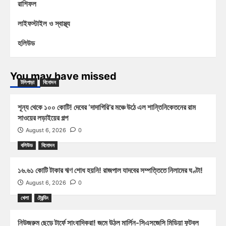
রাশিফল
লাইফস্টাইল ও স্বাস্থ্য
হলিউড
You may have missed
টলিপাড়া
বিনোদন
শূন্য থেকে ১০০ কোটি! দেবের ‘দাদাগিরি’র মঞ্চে উঠে এল শান্তিনিকেতনের রাম
সাওয়ের লড়াইয়ের গল্প
August 6, 2026
0
বলিউড
বিনোদন
১৬.৬১ কোটি টাকার ঋণ শোধ হয়নি! রাজপাল যাদবের সম্পত্তিতে নিলামের ঘণ্টা!
August 6, 2026
0
খেলা
ট্রেন্ডিং
নিউজরুম ছেড়ে টার্ফে সাংবাদিকরা! জমে উঠল মার্লিন-সিএসজেসি মিডিয়া ফুটবল