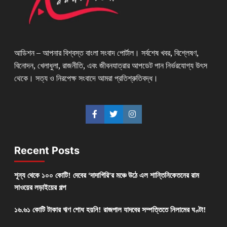
আডিশন – আপনার বিশ্বস্ত বাংলা সংবাদ পোর্টাল। সর্বশেষ খবর, বিশ্লেষণ,
বিনোদন, খেলাধুলা, রাজনীতি, এবং জীবনযাত্রার আপডেট পান নির্ভরযোগ্য উৎস
থেকে। সত্য ও নিরপেক্ষ সংবাদে আমরা প্রতিশ্রুতিবদ্ধ।
Recent Posts
শূন্য থেকে ১০০ কোটি! দেবের ‘দাদাগিরি’র মঞ্চে উঠে এল শান্তিনিকেতনের রাম
সাওয়ের লড়াইয়ের গল্প
১৬.৬১ কোটি টাকার ঋণ শোধ হয়নি! রাজপাল যাদবের সম্পত্তিতে নিলামের ঘণ্টা!