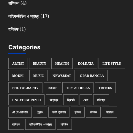
(4)
রাশিফল
(17)
লাইফস্টাইল ও স্বাস্থ্য
(1)
হলিউড
Categories
ARTIST
BEAUTY
HEALTH
KOLKATA
LIFE STYLE
MODEL
MUSIC
NEWSBEAT
OPAR BANGLA
PHOTOGRAPHY
RAMP
TIPS & TRICKS
TRENDS
UNCATEGORIZED
অন্যান্য
ক্রিকেট
খেলা
টলিপাড়া
টো টো কোম্পানি
ট্রেন্ডিং
ফটো গ্যালারি
ফুটবল
বলিউড
বিনোদন
রাশিফল
লাইফস্টাইল ও স্বাস্থ্য
হলিউড