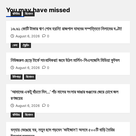
You may have missed
বলিউড
বিনোদন
১৬.৬১ কোটি টাকার ঋণ শোধ হয়নি! রাজপাল যাদবের সম্পত্তিতে নিলামের ঘণ্টা!
August 6, 2026
0
খেলা
ট্রেন্ডিং
নিউজরুম ছেড়ে টার্ফে সাংবাদিকরা! জমে উঠল মার্লিন-সিএসজেসি মিডিয়া ফুটবল
August 6, 2026
0
টলিপাড়া
বিনোদন
‘আমাদের একটু বাঁচতে দিন…’ পাঁচ মাসের সংসার ভাঙার গুঞ্জনের জেরে চোখে জল
রণজয়ের
August 6, 2026
0
বলিউড
বিনোদন
বন্যায় ভেঙেছে ঘর, নতুন ছাদ গড়বেন ‘ভাইজান’! অসমে ৫০০টি বাড়ি তৈরির