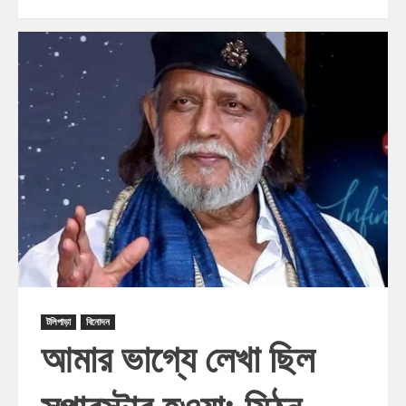
টলিপাড়া
বিনোদন
আমার ভাগ্যে লেখা ছিল