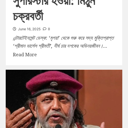
সুপারস্টার হওয়া: মিঠুন
চক্রবর্তী
0
June 16, 2025
এন্টারটেইনমেন্ট ডেস্ক: ‘মৃগয়া’ থেকে শুরু করে সদ্য মুক্তিপ্রাপ্ত
‘শ্রীমান ভার্সেস শ্রীমতী’, দীর্ঘ চার দশকের অভিনয়জীবন।...
Read More