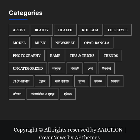
Categories
ARTIST
BEAUTY
HEALTH
KOLKATA
LIFE STYLE
MODEL
MUSIC
NEWSBEAT
OPAR BANGLA
PHOTOGRAPHY
RAMP
TIPS & TRICKS
TRENDS
UNCATEGORIZED
অন্যান্য
ক্রিকেট
খেলা
টলিপাড়া
টো টো কোম্পানি
ট্রেন্ডিং
ফটো গ্যালারি
ফুটবল
বলিউড
বিনোদন
রাশিফল
লাইফস্টাইল ও স্বাস্থ্য
হলিউড
Copyright © All rights reserved by AADITION
|
CoverNews
by AF themes.