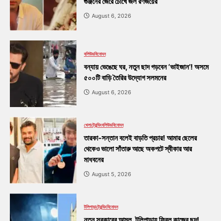
গুঞ্জনের জেরে চোখে জল রণজয়ের
August 6, 2026
বলিউড
বিনোদন
বন্যায় ভেঙেছে ঘর, নতুন ছাদ গড়বেন ‘ভাইজান’! অসমে
৫০০টি বাড়ি তৈরির উদ্যোগ সলমনের
August 6, 2026
খেলা
ট্রেন্ডিং
বলিউড
বিনোদন
তারকা-সন্তান বলেই বাড়তি প্রচার! আমার ছেলের
থেকেও ভালো সাঁতারু আছে অকপটে স্বীকার আর
মাধবনের
August 5, 2026
টলিপাড়া
ট্রেন্ডিং
বিনোদন
নতুন সরকারের আমল, টলিপাড়ায় ফিরল কাজের ছন্দ!