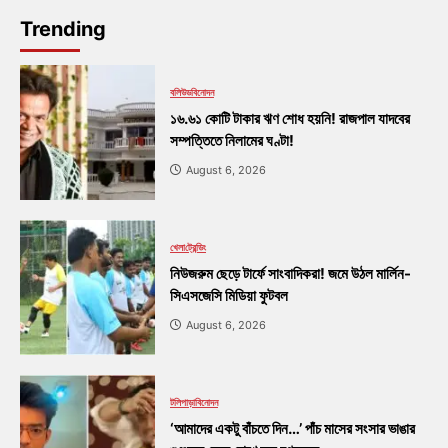
Trending
বলিউড
বিনোদন
১৬.৬১ কোটি টাকার ঋণ শোধ হয়নি! রাজপাল যাদবের
সম্পত্তিতে নিলামের ঘণ্টা!
August 6, 2026
খেলা
ট্রেন্ডিং
নিউজরুম ছেড়ে টার্ফে সাংবাদিকরা! জমে উঠল মার্লিন-
সিএসজেসি মিডিয়া ফুটবল
August 6, 2026
টলিপাড়া
বিনোদন
‘আমাদের একটু বাঁচতে দিন…’ পাঁচ মাসের সংসার ভাঙার