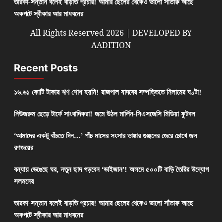
তারকা-সন্তান বলেই বাড়তি প্রচার! আমার ছেলের থেকেও ভালো সাঁতারু আছে
অকপটে স্বীকার আর মাধবনের
All Rights Reserved 2026 | DEVELOPED BY
AADITION
Recent Posts
১৬.৬১ কোটি টাকার ঋণ শোধ হয়নি! রাজপাল যাদবের সম্পত্তিতে নিলামের ঘণ্টা!
নিউজরুম ছেড়ে টার্ফে সাংবাদিকরা! জমে উঠল মার্লিন-সিএসজেসি মিডিয়া ফুটবল
‘আমাদের একটু বাঁচতে দিন…’ পাঁচ মাসের সংসার ভাঙার গুঞ্জনের জেরে চোখে জল
রণজয়ের
বন্যায় ভেঙেছে ঘর, নতুন ছাদ গড়বেন ‘ভাইজান’! অসমে ৫০০টি বাড়ি তৈরির উদ্যোগ
সলমনের
তারকা-সন্তান বলেই বাড়তি প্রচার! আমার ছেলের থেকেও ভালো সাঁতারু আছে
অকপটে স্বীকার আর মাধবনের