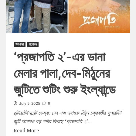
টলিপাড়া
বিনোদন
‘প্রজাপতি ২’-এর ডানা
মেলার পালা,দেব-মিঠুনের
জুটিতে শুটিং শুরু ইংল্যান্ডে
0
July 5, 2025
এন্টারটেইনমেন্ট ডেস্ক: দেব এবং মহাগুরু মিঠুন চক্রবর্তীর সুপারহিট
জুটি আবারও বড় পর্দায় ফিরছে ‘প্রজাপতি ২’...
Read More