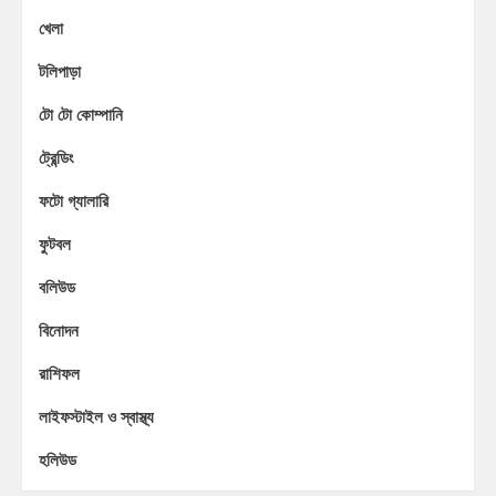
খেলা
টলিপাড়া
টো টো কোম্পানি
ট্রেন্ডিং
ফটো গ্যালারি
ফুটবল
বলিউড
বিনোদন
রাশিফল
লাইফস্টাইল ও স্বাস্থ্য
হলিউড