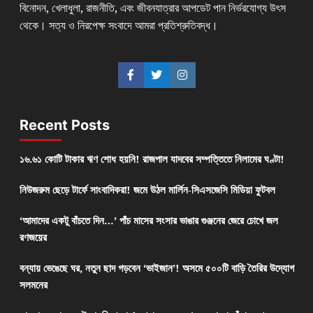
বিনোদন, খেলাধুলা, রাজনীতি, এবং জীবনযাত্রার আপডেট পান নির্ভরযোগ্য উৎস
থেকে। সত্য ও নিরপেক্ষ সংবাদে আমরা প্রতিশ্রুতিবদ্ধ।
Recent Posts
১৬.৬১ কোটি টাকার ঋণ শোধ হয়নি! রাজপাল যাদবের সম্পত্তিতে নিলামের ঘণ্টা!
নিউজরুম ছেড়ে টার্ফে সাংবাদিকরা! জমে উঠল মার্লিন-সিএসজেসি মিডিয়া ফুটবল
‘আমাদের একটু বাঁচতে দিন…’ পাঁচ মাসের সংসার ভাঙার গুঞ্জনের জেরে চোখে জল
রণজয়ের
বন্যায় ভেঙেছে ঘর, নতুন ছাদ গড়বেন ‘ভাইজান’! অসমে ৫০০টি বাড়ি তৈরির উদ্যোগ
সলমনের