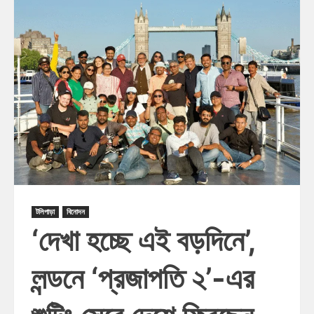
টলিপাড়া
বিনোদন
‘দেখা হচ্ছে এই বড়দিনে’,
লন্ডনে ‘প্রজাপতি ২’-এর