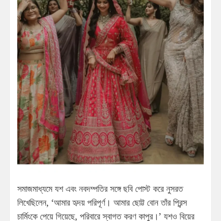
সমাজমাধ্যমে যশ এবং নবদম্পতির সঙ্গে ছবি পোস্ট করে নুসরত
লিখেছিলেন, ‘আমার হৃদয় পরিপূর্ণ। আমার ছোট্ট বোন তাঁর প্রিন্স
চার্মিংকে পেয়ে গিয়েছে, পরিবারে স্বাগত করণ কাপুর।’ যশও বিয়ের