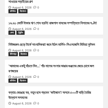
সাওয়ের লড়াইয়ের গল্প
August 6, 2026
0
বলিউড
বিনোদন
১৬.৬১ কোটি টাকার ঋণ শোধ হয়নি! রাজপাল যাদবের সম্পত্তিতে নিলামের ঘণ্টা!
August 6, 2026
0
খেলা
ট্রেন্ডিং
নিউজরুম ছেড়ে টার্ফে সাংবাদিকরা! জমে উঠল মার্লিন-সিএসজেসি মিডিয়া ফুটবল
August 6, 2026
0
টলিপাড়া
বিনোদন
‘আমাদের একটু বাঁচতে দিন…’ পাঁচ মাসের সংসার ভাঙার গুঞ্জনের জেরে চোখে জল
রণজয়ের
August 6, 2026
0
বলিউড
বিনোদন
বন্যায় ভেঙেছে ঘর, নতুন ছাদ গড়বেন ‘ভাইজান’! অসমে ৫০০টি বাড়ি তৈরির
উদ্যোগ সলমনের
August 6, 2026
0