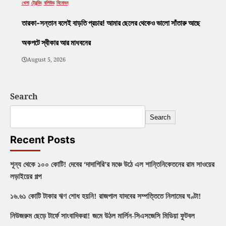
খেলা
ট্রেন্ডিং
বলিউড
বিনোদন
তারকা-সন্তান বলেই বাড়তি প্রচার! আমার ছেলের থেকেও ভালো সাঁতারু আছে
অকপটে স্বীকার আর মাধবনের
August 5, 2026
Search
Search
Recent Posts
শূন্য থেকে ১০০ কোটি! দেবের ‘দাদাগিরি’র মঞ্চে উঠে এল শান্তিনিকেতনের রাম সাওয়ের
লড়াইয়ের গল্প
১৬.৬১ কোটি টাকার ঋণ শোধ হয়নি! রাজপাল যাদবের সম্পত্তিতে নিলামের ঘণ্টা!
নিউজরুম ছেড়ে টার্ফে সাংবাদিকরা! জমে উঠল মার্লিন-সিএসজেসি মিডিয়া ফুটবল