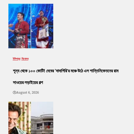
টলিপাড়া
বিনোদন
শূন্য থেকে ১০০ কোটি! দেবের ‘দাদাগিরি’র মঞ্চে উঠে এল শান্তিনিকেতনের রাম
সাওয়ের লড়াইয়ের গল্প
August 6, 2026