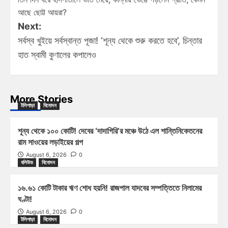
আছে ছোট্ট আয়রা?
Next:
সর্বস্ব খুইয়ে সর্বস্বান্ত পূজা! ‘শূন্য থেকে শুরু করতে হবে’, চিন্তার
হাত স্বামী কুণালের কপালেও
More Stories
টলিপাড়া
বিনোদন
শূন্য থেকে ১০০ কোটি! দেবের ‘দাদাগিরি’র মঞ্চে উঠে এল শান্তিনিকেতনের
রাম সাওয়ের লড়াইয়ের গল্প
August 6, 2026
0
বলিউড
বিনোদন
১৬.৬১ কোটি টাকার ঋণ শোধ হয়নি! রাজপাল যাদবের সম্পত্তিতে নিলামের
ঘণ্টা!
August 6, 2026
0
টলিপাড়া
বিনোদন