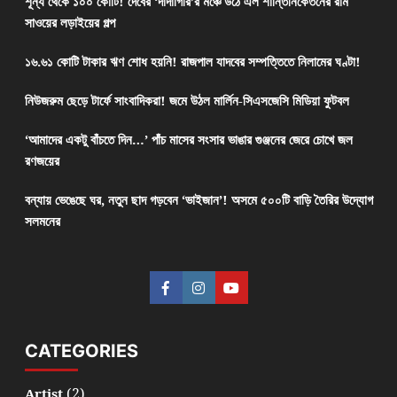
শূন্য থেকে ১০০ কোটি! দেবের ‘দাদাগিরি’র মঞ্চে উঠে এল শান্তিনিকেতনের রাম
সাওয়ের লড়াইয়ের গল্প
১৬.৬১ কোটি টাকার ঋণ শোধ হয়নি! রাজপাল যাদবের সম্পত্তিতে নিলামের ঘণ্টা!
নিউজরুম ছেড়ে টার্ফে সাংবাদিকরা! জমে উঠল মার্লিন-সিএসজেসি মিডিয়া ফুটবল
‘আমাদের একটু বাঁচতে দিন…’ পাঁচ মাসের সংসার ভাঙার গুঞ্জনের জেরে চোখে জল
রণজয়ের
বন্যায় ভেঙেছে ঘর, নতুন ছাদ গড়বেন ‘ভাইজান’! অসমে ৫০০টি বাড়ি তৈরির উদ্যোগ
সলমনের
CATEGORIES
(2)
Artist