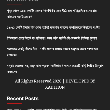
শূন্য থেকে ১০০ কোটি! দেবের ‘দাদাগিরি’র মঞ্চে উঠে এল শান্তিনিকেতনের রাম
সাওয়ের লড়াইয়ের গল্প
১৬.৬১ কোটি টাকার ঋণ শোধ হয়নি! রাজপাল যাদবের সম্পত্তিতে নিলামের ঘণ্টা!
নিউজরুম ছেড়ে টার্ফে সাংবাদিকরা! জমে উঠল মার্লিন-সিএসজেসি মিডিয়া ফুটবল
‘আমাদের একটু বাঁচতে দিন…’ পাঁচ মাসের সংসার ভাঙার গুঞ্জনের জেরে চোখে জল
রণজয়ের
বন্যায় ভেঙেছে ঘর, নতুন ছাদ গড়বেন ‘ভাইজান’! অসমে ৫০০টি বাড়ি তৈরির উদ্যোগ
সলমনের
All Rights Reserved 2026 | DEVELOPED BY
AADITION
Recent Posts