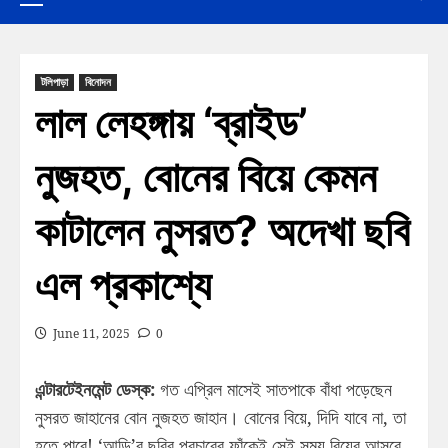
টলিপাড়া
বিনোদন
লাল লেহঙ্গায় ‘ব্রাইড’
নুজহত, বোনের বিয়ে কেমন
কাটালেন নুসরত? অদেখা ছবি
এল প্রকাশ্যে
June 11, 2025
0
এন্টারটেইনমেন্ট ডেস্ক:
গত এপ্রিল মাসেই সাতপাকে বাঁধা পড়েছেন
নুসরত জাহানের বোন নুজহত জাহান। বোনের বিয়ে, দিদি যাবে না, তা
হতে পারে! ‘আড়ি’র ছবির প্রচারের ফাঁকেই সেই সময় বিয়ের আসরে