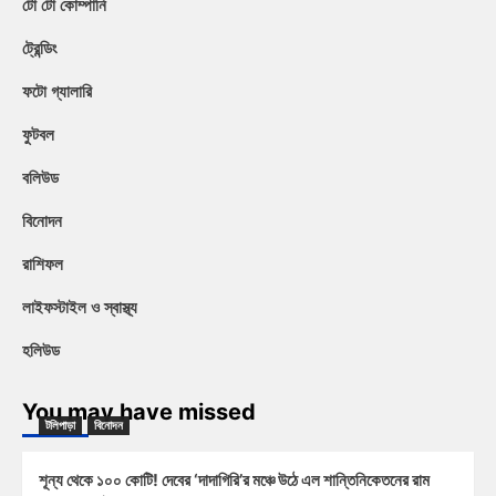
টো টো কোম্পানি
ট্রেন্ডিং
ফটো গ্যালারি
ফুটবল
বলিউড
বিনোদন
রাশিফল
লাইফস্টাইল ও স্বাস্থ্য
হলিউড
You may have missed
টলিপাড়া
বিনোদন
শূন্য থেকে ১০০ কোটি! দেবের ‘দাদাগিরি’র মঞ্চে উঠে এল শান্তিনিকেতনের রাম