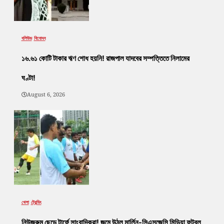
বলিউড
বিনোদন
১৬.৬১ কোটি টাকার ঋণ শোধ হয়নি! রাজপাল যাদবের সম্পত্তিতে নিলামের
ঘণ্টা!
August 6, 2026
খেলা
ট্রেন্ডিং
নিউজরুম ছেড়ে টার্ফে সাংবাদিকরা! জমে উঠল মার্লিন-সিএসজেসি মিডিয়া ফুটবল