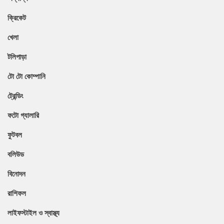
ক্রিকেট
খেলা
টলিপাড়া
টো টো কোম্পানি
ট্রেন্ডিং
ফটো গ্যালারি
ফুটবল
বলিউড
বিনোদন
রাশিফল
লাইফস্টাইল ও স্বাস্থ্য