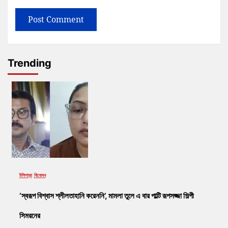
Trending
টলিপাড়া
বিনোদন
‘স্বরূপ বিশ্বাস শ্লীলতাহানি করেননি’, মামলা তুলে এ বার পাল্টি রূপসজ্জা শিল্পী
সিমরনের