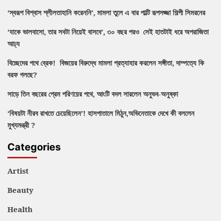
‘স্বরূপ বিশ্বাস শ্লীলতাহানি করেননি’, মামলা তুলে এ বার পাল্টি রূপসজ্জা শিল্পী সিমরনের
‘যাকে ভালবাসো, তার সবটা নিয়েই বাসবে’, ৩০ বছর পরও সেই হাতটাই ধরে অপরাজিতা
আঢ্য
বিচ্ছেদের পথে ব্রেক! বিজয়ের বিরুদ্ধে মামলা প্রত্যাহার করলেন সঙ্গীতা, দাম্পত্যে কি
বরফ গলছে?
সাড়ে তিন বছরের প্রেম পরিণয়ের পথে, আংটি বদল সারলেন অনুভব-অনুষ্কা
‘বিষয়টা নীরব রাখতে চেয়েছিলেন’! হাসপাতালে মিঠুন,অভিনেতাকে দেখে কী বললেন
মুখ্যমন্ত্রী ?
Categories
Artist
Beauty
Health