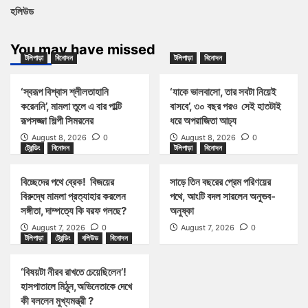
হলিউড
You may have missed
টলিপাড়া
বিনোদন
টলিপাড়া
বিনোদন
‘স্বরূপ বিশ্বাস শ্লীলতাহানি
‘যাকে ভালবাসো, তার সবটা নিয়েই
করেননি’, মামলা তুলে এ বার পাল্টি
বাসবে’, ৩০ বছর পরও সেই হাতটাই
রূপসজ্জা শিল্পী সিমরনের
ধরে অপরাজিতা আঢ্য
August 8, 2026
0
August 8, 2026
0
ট্রেন্ডিং
বিনোদন
টলিপাড়া
বিনোদন
বিচ্ছেদের পথে ব্রেক! বিজয়ের
সাড়ে তিন বছরের প্রেম পরিণয়ের
বিরুদ্ধে মামলা প্রত্যাহার করলেন
পথে, আংটি বদল সারলেন অনুভব-
সঙ্গীতা, দাম্পত্যে কি বরফ গলছে?
অনুষ্কা
August 7, 2026
0
August 7, 2026
0
টলিপাড়া
ট্রেন্ডিং
বলিউড
বিনোদন
‘বিষয়টা নীরব রাখতে চেয়েছিলেন’!
হাসপাতালে মিঠুন,অভিনেতাকে দেখে
কী বললেন মুখ্যমন্ত্রী ?