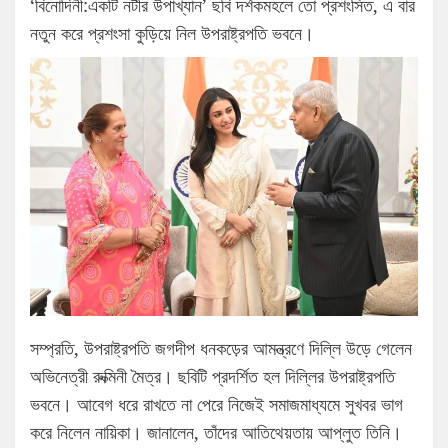
‘বিনোদিনী:একটি নটীর উপাখ্যান’ ছবি দর্শকমহলে তো প্রশংসিত, এ বার
নতুন করে প্রশংসা কুড়িয়ে নিল উপরাষ্ট্রপতি ভবনে।
সম্প্রতি, উপরাষ্ট্রপতি জগদীপ ধনকড়ের আমন্ত্রণে দিল্লি উড়ে গেলেন
অভিনেত্রী রুক্মিনী মৈত্র। ছবিটি প্রদর্শিত হল দিল্লির উপরাষ্ট্রপতি
ভবনে। আবেগ ধরে রাখতে না পেরে নিজেই সমাজমাধ্যমে সুখবর ভাগ
করে নিলেন নায়িকা। জানালেন, তাঁদের আতিথেয়তায় আপ্লুত তিনি।