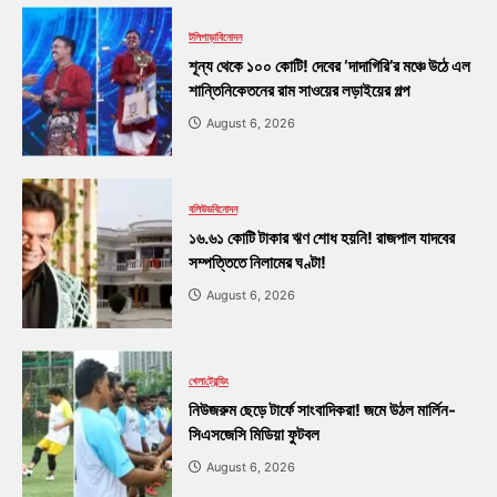
টলিপাড়া
বিনোদন
শূন্য থেকে ১০০ কোটি! দেবের ‘দাদাগিরি’র মঞ্চে উঠে এল
শান্তিনিকেতনের রাম সাওয়ের লড়াইয়ের গল্প
August 6, 2026
বলিউড
বিনোদন
১৬.৬১ কোটি টাকার ঋণ শোধ হয়নি! রাজপাল যাদবের
সম্পত্তিতে নিলামের ঘণ্টা!
August 6, 2026
খেলা
ট্রেন্ডিং
নিউজরুম ছেড়ে টার্ফে সাংবাদিকরা! জমে উঠল মার্লিন-
সিএসজেসি মিডিয়া ফুটবল
August 6, 2026