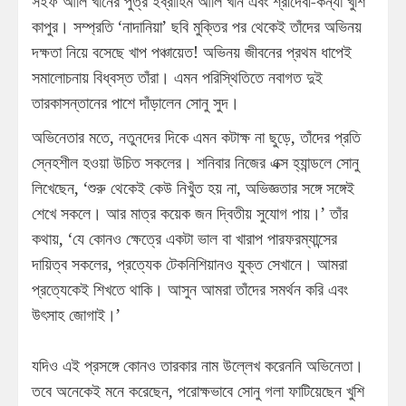
সইফ আলি খানের পুত্র ইব্রাহিম আলি খান এবং শ্রীদেবী-কন্যা খুশি
কাপুর। সম্প্রতি ‘নাদানিয়া’ ছবি মুক্তির পর থেকেই তাঁদের অভিনয়
দক্ষতা নিয়ে বসেছে খাপ পঞ্চায়েত! অভিনয় জীবনের প্রথম ধাপেই
সমালোচনায় বিধ্বস্ত তাঁরা। এমন পরিস্থিতিতে নবাগত দুই
তারকাসন্তানের পাশে দাঁড়ালেন সোনু সুদ।
অভিনেতার মতে, নতুনদের দিকে এমন কটাক্ষ না ছুড়ে, তাঁদের প্রতি
স্নেহশীল হওয়া উচিত সকলের। শনিবার নিজের এক্স হ্যান্ডলে সোনু
লিখেছেন, ‘শুরু থেকেই কেউ নিখুঁত হয় না, অভিজ্ঞতার সঙ্গে সঙ্গেই
শেখে সকলে। আর মাত্র কয়েক জন দ্বিতীয় সুযোগ পায়।’ তাঁর
কথায়, ‘যে কোনও ক্ষেত্রে একটা ভাল বা খারাপ পারফরম্যান্সের
দায়িত্ব সকলের, প্রত্যেক টেকনিশিয়ানও যুক্ত সেখানে। আমরা
প্রত্যেকেই শিখতে থাকি। আসুন আমরা তাঁদের সমর্থন করি এবং
উৎসাহ জোগাই।’
যদিও এই প্রসঙ্গে কোনও তারকার নাম উল্লেখ করেননি অভিনেতা।
তবে অনেকেই মনে করেছেন, পরোক্ষভাবে সোনু গলা ফাটিয়েছেন খুশি