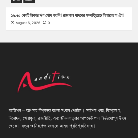
১৬.৬১ কোটি টাকার ঋণ শোধ হয়নি! রাজপাল যাদবের সম্পত্তিতে নিলামের ঘণ্টা!
August 6, 2026
0
আডিশন – আপনার বিশ্বস্ত বাংলা সংবাদ পোর্টাল। সর্বশেষ খবর, বিশ্লেষণ,
বিনোদন, খেলাধুলা, রাজনীতি, এবং জীবনযাত্রার আপডেট পান নির্ভরযোগ্য উৎস
থেকে। সত্য ও নিরপেক্ষ সংবাদে আমরা প্রতিশ্রুতিবদ্ধ।