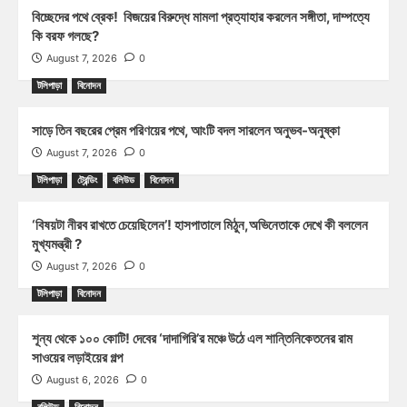
বিচ্ছেদের পথে ব্রেক! বিজয়ের বিরুদ্ধে মামলা প্রত্যাহার করলেন সঙ্গীতা, দাম্পত্যে
কি বরফ গলছে?
August 7, 2026
0
টলিপাড়া
বিনোদন
সাড়ে তিন বছরের প্রেম পরিণয়ের পথে, আংটি বদল সারলেন অনুভব-অনুষ্কা
August 7, 2026
0
টলিপাড়া
ট্রেন্ডিং
বলিউড
বিনোদন
‘বিষয়টা নীরব রাখতে চেয়েছিলেন’! হাসপাতালে মিঠুন,অভিনেতাকে দেখে কী বললেন
মুখ্যমন্ত্রী ?
August 7, 2026
0
টলিপাড়া
বিনোদন
শূন্য থেকে ১০০ কোটি! দেবের ‘দাদাগিরি’র মঞ্চে উঠে এল শান্তিনিকেতনের রাম
সাওয়ের লড়াইয়ের গল্প
August 6, 2026
0
বলিউড
বিনোদন