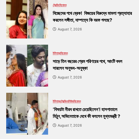
ট্রেন্ডিং
বিনোদন
বিচ্ছেদের পথে ব্রেক! বিজয়ের বিরুদ্ধে মামলা প্রত্যাহার
করলেন সঙ্গীতা, দাম্পত্যে কি বরফ গলছে?
August 7, 2026
টলিপাড়া
বিনোদন
সাড়ে তিন বছরের প্রেম পরিণয়ের পথে, আংটি বদল
সারলেন অনুভব-অনুষ্কা
August 7, 2026
টলিপাড়া
ট্রেন্ডিং
বলিউড
বিনোদন
‘বিষয়টা নীরব রাখতে চেয়েছিলেন’! হাসপাতালে
মিঠুন,অভিনেতাকে দেখে কী বললেন মুখ্যমন্ত্রী ?
August 7, 2026