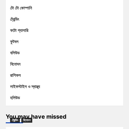
টো টো কোম্পানি
ট্রেন্ডিং
ফটো গ্যালারি
ফুটবল
বলিউড
বিনোদন
রাশিফল
লাইফস্টাইল ও স্বাস্থ্য
হলিউড
You may have missed
ট্রেন্ডিং
বিনোদন