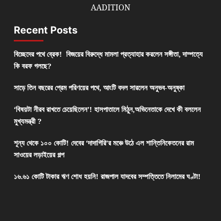
AADITION
Recent Posts
বিচ্ছেদের পথে ব্রেক! বিজয়ের বিরুদ্ধে মামলা প্রত্যাহার করলেন সঙ্গীতা, দাম্পত্যে
কি বরফ গলছে?
সাড়ে তিন বছরের প্রেম পরিণয়ের পথে, আংটি বদল সারলেন অনুভব-অনুষ্কা
‘বিষয়টা নীরব রাখতে চেয়েছিলেন’! হাসপাতালে মিঠুন,অভিনেতাকে দেখে কী বললেন
মুখ্যমন্ত্রী ?
শূন্য থেকে ১০০ কোটি! দেবের ‘দাদাগিরি’র মঞ্চে উঠে এল শান্তিনিকেতনের রাম
সাওয়ের লড়াইয়ের গল্প
১৬.৬১ কোটি টাকার ঋণ শোধ হয়নি! রাজপাল যাদবের সম্পত্তিতে নিলামের ঘণ্টা!