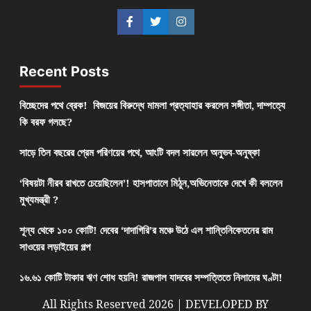
Recent Posts
বিচ্ছেদের পথে ব্রেক! বিজয়ের বিরুদ্ধে মামলা প্রত্যাহার করলেন সঙ্গীতা, দাম্পত্যে
কি বরফ গলছে?
সাড়ে তিন বছরের প্রেম পরিণয়ের পথে, আংটি বদল সারলেন অনুভব-অনুষ্কা
‘বিষয়টা নীরব রাখতে চেয়েছিলেন’! হাসপাতালে মিঠুন,অভিনেতাকে দেখে কী বললেন
মুখ্যমন্ত্রী ?
শূন্য থেকে ১০০ কোটি! দেবের ‘দাদাগিরি’র মঞ্চে উঠে এল শান্তিনিকেতনের রাম
সাওয়ের লড়াইয়ের গল্প
১৬.৬১ কোটি টাকার ঋণ শোধ হয়নি! রাজপাল যাদবের সম্পত্তিতে নিলামের ঘণ্টা!
All Rights Reserved 2026 | DEVELOPED BY