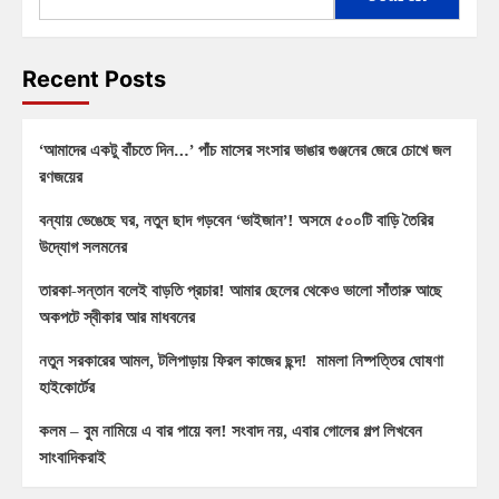
Recent Posts
‘আমাদের একটু বাঁচতে দিন…’ পাঁচ মাসের সংসার ভাঙার গুঞ্জনের জেরে চোখে জল
রণজয়ের
বন্যায় ভেঙেছে ঘর, নতুন ছাদ গড়বেন ‘ভাইজান’! অসমে ৫০০টি বাড়ি তৈরির
উদ্যোগ সলমনের
তারকা-সন্তান বলেই বাড়তি প্রচার! আমার ছেলের থেকেও ভালো সাঁতারু আছে
অকপটে স্বীকার আর মাধবনের
নতুন সরকারের আমল, টলিপাড়ায় ফিরল কাজের ছন্দ! মামলা নিষ্পত্তির ঘোষণা
হাইকোর্টের
কলম – বুম নামিয়ে এ বার পায়ে বল! সংবাদ নয়, এবার গোলের গল্প লিখবেন
সাংবাদিকরাই