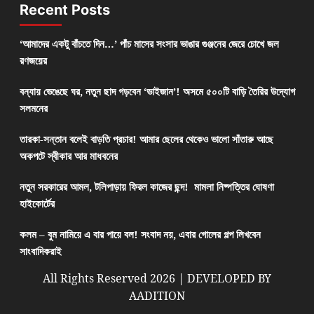
Recent Posts
‘আমাদের একটু বাঁচতে দিন…’ পাঁচ মাসের সংসার ভাঙার গুঞ্জনের জেরে চোখে জল
রণজয়ের
বন্যায় ভেঙেছে ঘর, নতুন ছাদ গড়বেন ‘ভাইজান’! অসমে ৫০০টি বাড়ি তৈরির উদ্যোগ
সলমনের
তারকা-সন্তান বলেই বাড়তি প্রচার! আমার ছেলের থেকেও ভালো সাঁতারু আছে
অকপটে স্বীকার আর মাধবনের
নতুন সরকারের আমল, টলিপাড়ায় ফিরল কাজের ছন্দ! মামলা নিষ্পত্তির ঘোষণা
হাইকোর্টের
কলম – বুম নামিয়ে এ বার পায়ে বল! সংবাদ নয়, এবার গোলের গল্প লিখবেন
সাংবাদিকরাই
All Rights Reserved 2026 | DEVELOPED BY
AADITION