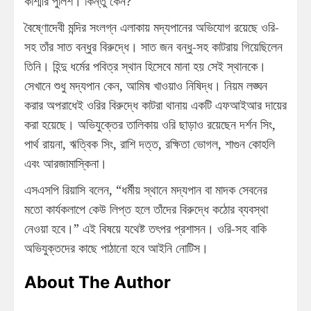
কাশ্মীর পুলিশ। কিন্তু কেন?
বৈষ্ণোদেবী মন্দির সংলগ্ন এলাকায় মদ্যপানের অভিযোগ রয়েছে ওরি-
সহ তাঁর সাত বন্ধুর বিরুদ্ধে। সাত জন বন্ধু-সহ কাটরায় গিয়েছিলেন
তিনি। হিন্দু ধর্মের পবিত্র স্থান হিসেবে মানা হয় সেই স্থানকে।
সেখানে শুধু মদ্যপান কেন, আমিষ খাওয়াও নিষিদ্ধ। নিয়ম লঙ্ঘন
করার অপরাধেই ওরির বিরুদ্ধে কাটরা থানায় একটি এফআইআর দায়ের
করা হয়েছে। অভিযুক্তের তালিকায় ওরি ছাড়াও রয়েছেন দর্শন সিং,
পার্থ রায়না, ঋত্বিক সিং, রাশি দত্ত, রক্ষিতা ভোগল, শাগুন কোহলি
এবং আরজামাস্কিনা।
এসএসপি রিয়াসি বলেন, “ধর্মীয় স্থানে মদ্যপান বা মাদক সেবনের
মতো কার্যকলাপে কেউ লিপ্ত হলে তাঁদের বিরুদ্ধে কঠোর ব্যবস্থা
নেওয়া হবে।” এই বিষয়ে যথেষ্ট তৎপর প্রশাসন। ওরি-সহ বাকি
অভিযুক্তদের কাছে পাঠানো হবে আইনি নোটিস।
About The Author