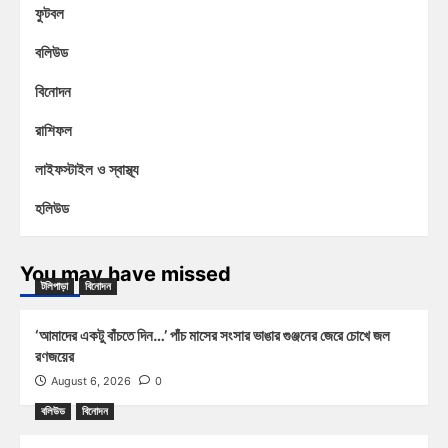
ফুটবল
বলিউড
বিনোদন
রাশিফল
লাইফস্টাইল ও স্বাস্থ্য
হলিউড
You may have missed
টলিপাড়া
বিনোদন
‘আমাদের একটু বাঁচতে দিন…’ পাঁচ মাসের সংসার ভাঙার গুঞ্জনের জেরে চোখে জল
রণজয়ের
August 6, 2026
0
বলিউড
বিনোদন