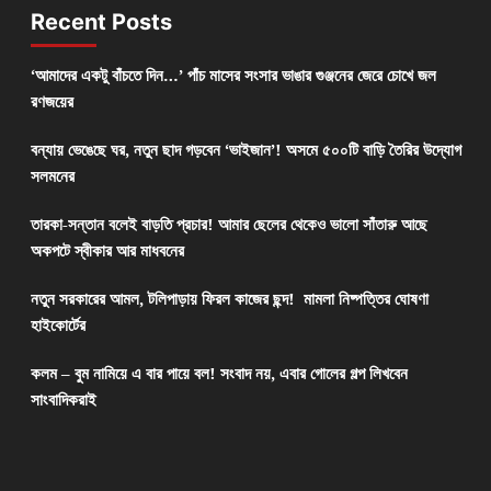
Recent Posts
‘আমাদের একটু বাঁচতে দিন…’ পাঁচ মাসের সংসার ভাঙার গুঞ্জনের জেরে চোখে জল
রণজয়ের
বন্যায় ভেঙেছে ঘর, নতুন ছাদ গড়বেন ‘ভাইজান’! অসমে ৫০০টি বাড়ি তৈরির উদ্যোগ
সলমনের
তারকা-সন্তান বলেই বাড়তি প্রচার! আমার ছেলের থেকেও ভালো সাঁতারু আছে
অকপটে স্বীকার আর মাধবনের
নতুন সরকারের আমল, টলিপাড়ায় ফিরল কাজের ছন্দ! মামলা নিষ্পত্তির ঘোষণা
হাইকোর্টের
কলম – বুম নামিয়ে এ বার পায়ে বল! সংবাদ নয়, এবার গোলের গল্প লিখবেন
সাংবাদিকরাই