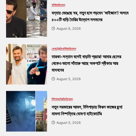
বলিউড
বিনোদন
বন্যায় ভেঙেছে ঘর, নতুন ছাদ গড়বেন ‘ভাইজান’! অসমে
৫০০টি বাড়ি তৈরির উদ্যোগ সলমনের
August 6, 2026
খেলা
ট্রেন্ডিং
বলিউড
বিনোদন
তারকা-সন্তান বলেই বাড়তি প্রচার! আমার ছেলের
থেকেও ভালো সাঁতারু আছে অকপটে স্বীকার আর
মাধবনের
August 5, 2026
টলিপাড়া
ট্রেন্ডিং
বিনোদন
নতুন সরকারের আমল, টলিপাড়ায় ফিরল কাজের ছন্দ!
মামলা নিষ্পত্তির ঘোষণা হাইকোর্টের
August 5, 2026