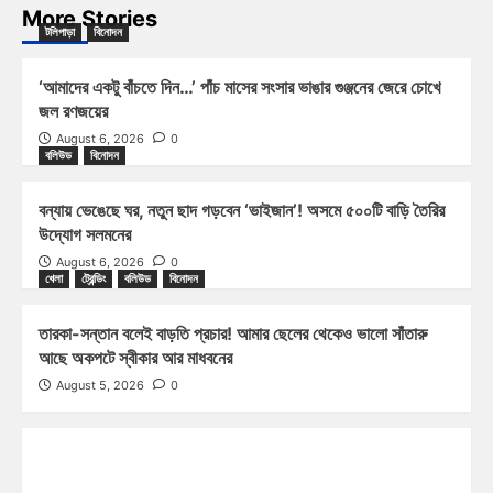
More Stories
টলিপাড়া
বিনোদন
‘আমাদের একটু বাঁচতে দিন…’ পাঁচ মাসের সংসার ভাঙার গুঞ্জনের জেরে চোখে
জল রণজয়ের
August 6, 2026
0
বলিউড
বিনোদন
বন্যায় ভেঙেছে ঘর, নতুন ছাদ গড়বেন ‘ভাইজান’! অসমে ৫০০টি বাড়ি তৈরির
উদ্যোগ সলমনের
August 6, 2026
0
খেলা
ট্রেন্ডিং
বলিউড
বিনোদন
তারকা-সন্তান বলেই বাড়তি প্রচার! আমার ছেলের থেকেও ভালো সাঁতারু
আছে অকপটে স্বীকার আর মাধবনের
August 5, 2026
0