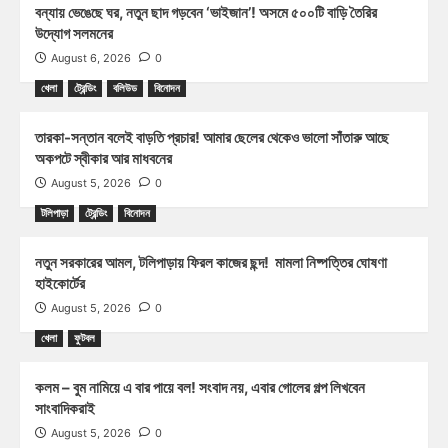
বন্যায় ভেঙেছে ঘর, নতুন ছাদ গড়বেন ‘ভাইজান’! অসমে ৫০০টি বাড়ি তৈরির
উদ্যোগ সলমনের
August 6, 2026
0
খেলা
ট্রেন্ডিং
বলিউড
বিনোদন
তারকা-সন্তান বলেই বাড়তি প্রচার! আমার ছেলের থেকেও ভালো সাঁতারু আছে
অকপটে স্বীকার আর মাধবনের
August 5, 2026
0
টলিপাড়া
ট্রেন্ডিং
বিনোদন
নতুন সরকারের আমল, টলিপাড়ায় ফিরল কাজের ছন্দ! মামলা নিষ্পত্তির ঘোষণা
হাইকোর্টের
August 5, 2026
0
খেলা
ফুটবল
কলম – বুম নামিয়ে এ বার পায়ে বল! সংবাদ নয়, এবার গোলের গল্প লিখবেন
সাংবাদিকরাই
August 5, 2026
0