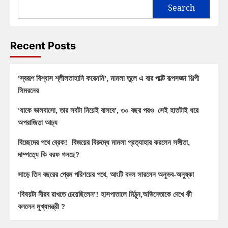
Search
Recent Posts
‘স্বরূপ বিশ্বাস শ্লীলতাহানি করেননি’, মামলা তুলে এ বার পাল্টি রূপসজ্জা শিল্পী
সিমরনের
‘যাকে ভালবাসো, তার সবটা নিয়েই বাসবে’, ৩০ বছর পরও সেই হাতটাই ধরে
অপরাজিতা আঢ্য
বিচ্ছেদের পথে ব্রেক! বিজয়ের বিরুদ্ধে মামলা প্রত্যাহার করলেন সঙ্গীতা,
দাম্পত্যে কি বরফ গলছে?
সাড়ে তিন বছরের প্রেম পরিণয়ের পথে, আংটি বদল সারলেন অনুভব-অনুষ্কা
‘বিষয়টা নীরব রাখতে চেয়েছিলেন’! হাসপাতালে মিঠুন,অভিনেতাকে দেখে কী
বললেন মুখ্যমন্ত্রী ?