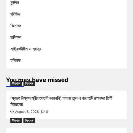
ফুটবল
বলিউড
বিনোদন
রাশিফল
লাইফস্টাইল ও স্বাস্থ্য
হলিউড
You may have missed
টলিপাড়া
বিনোদন
‘স্বরূপ বিশ্বাস শ্লীলতাহানি করেননি’, মামলা তুলে এ বার পাল্টি রূপসজ্জা শিল্পী
সিমরনের
August 8, 2026
0
টলিপাড়া
বিনোদন