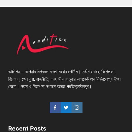
আডিশন – আপনার বিশ্বস্ত বাংলা সংবাদ পোর্টাল। সর্বশেষ খবর, বিশ্লেষণ,
বিনোদন, খেলাধুলা, রাজনীতি, এবং জীবনযাত্রার আপডেট পান নির্ভরযোগ্য উৎস
থেকে। সত্য ও নিরপেক্ষ সংবাদে আমরা প্রতিশ্রুতিবদ্ধ।
Recent Posts