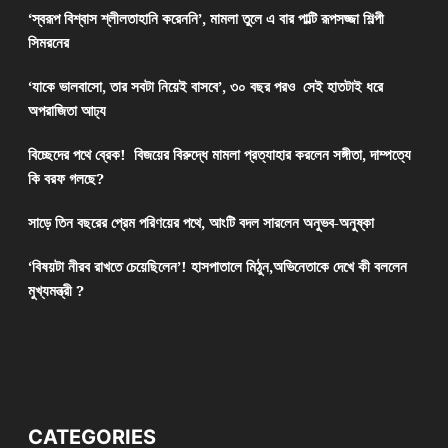
‘স্বরূপ বিশ্বাস শ্লীলতাহানি করেননি’, মামলা তুলে এ বার পাল্টি রূপসজ্জা শিল্পী
সিমরনের
‘যাকে ভালবাসো, তার সবটা নিয়েই বাসবে’, ৩০ বছর পরও সেই হাতটাই ধরে
অপরাজিতা আঢ্য
বিচ্ছেদের পথে ব্রেক! বিজয়ের বিরুদ্ধে মামলা প্রত্যাহার করলেন সঙ্গীতা, দাম্পত্যে
কি বরফ গলছে?
সাড়ে তিন বছরের প্রেম পরিণয়ের পথে, আংটি বদল সারলেন অনুভব-অনুষ্কা
‘বিষয়টা নীরব রাখতে চেয়েছিলেন’! হাসপাতালে মিঠুন,অভিনেতাকে দেখে কী বললেন
মুখ্যমন্ত্রী ?
CATEGORIES