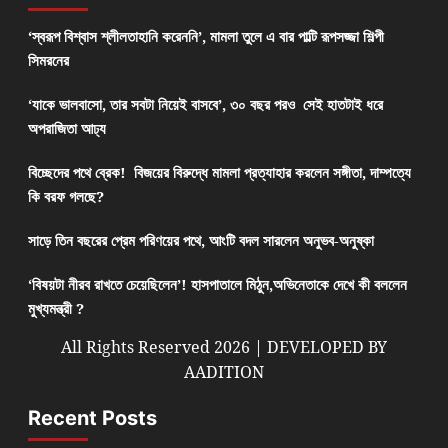
‘স্বরূপ বিশ্বাস শ্লীলতাহানি করেননি’, মামলা তুলে এ বার পাল্টি রূপসজ্জা শিল্পী
সিমরনের
‘যাকে ভালবাসো, তার সবটা নিয়েই বাসবে’, ৩০ বছর পরও সেই হাতটাই ধরে
অপরাজিতা আঢ্য
বিচ্ছেদের পথে ব্রেক! বিজয়ের বিরুদ্ধে মামলা প্রত্যাহার করলেন সঙ্গীতা, দাম্পত্যে
কি বরফ গলছে?
সাড়ে তিন বছরের প্রেম পরিণয়ের পথে, আংটি বদল সারলেন অনুভব-অনুষ্কা
‘বিষয়টা নীরব রাখতে চেয়েছিলেন’! হাসপাতালে মিঠুন,অভিনেতাকে দেখে কী বললেন
মুখ্যমন্ত্রী ?
All Rights Reserved 2026 | DEVELOPED BY
AADITION
Recent Posts