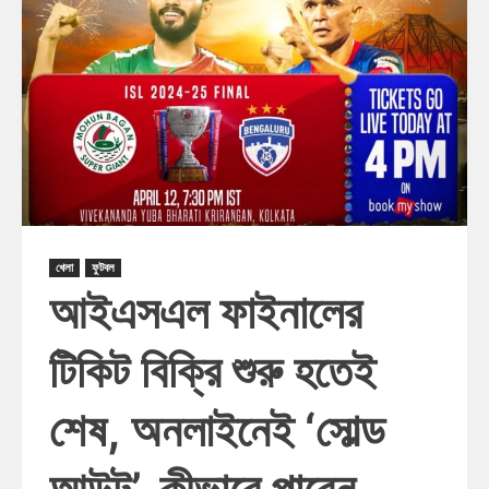
খেলা
ফুটবল
আইএসএল ফাইনালের
টিকিট বিক্রি শুরু হতেই
শেষ, অনলাইনেই ‘সোল্ড
আউট’, কীভাবে পাবেন