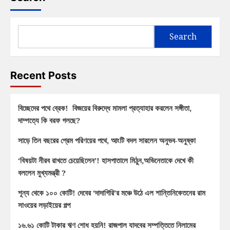
Search
Recent Posts
বিচ্ছেদের পথে ব্রেক! বিজয়ের বিরুদ্ধে মামলা প্রত্যাহার করলেন সঙ্গীতা,
দাম্পত্যে কি বরফ গলছে?
সাড়ে তিন বছরের প্রেম পরিণয়ের পথে, আংটি বদল সারলেন অনুভব-অনুষ্কা
‘বিষয়টা নীরব রাখতে চেয়েছিলেন’! হাসপাতালে মিঠুন,অভিনেতাকে দেখে কী
বললেন মুখ্যমন্ত্রী ?
শূন্য থেকে ১০০ কোটি! দেবের ‘দাদাগিরি’র মঞ্চে উঠে এল শান্তিনিকেতনের রাম
সাওয়ের লড়াইয়ের গল্প
১৬.৬১ কোটি টাকার ঋণ শোধ হয়নি! রাজপাল যাদবের সম্পত্তিতে নিলামের