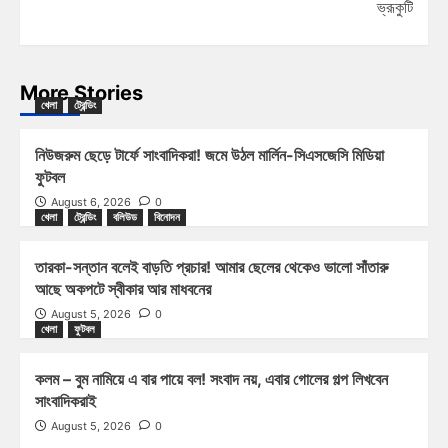
ভ্রূকুটি
More Stories
খেলা
ট্রেন্ডিং
নিউজরুম ছেড়ে টার্ফে সাংবাদিকরা! জমে উঠল মার্লিন-সিএসজেসি মিডিয়া
ফুটবল
August 6, 2026
0
খেলা
ট্রেন্ডিং
বলিউড
বিনোদন
তারকা-সন্তান বলেই বাড়তি প্রচার! আমার ছেলের থেকেও ভালো সাঁতারু
আছে অকপটে স্বীকার আর মাধবনের
August 5, 2026
0
খেলা
ফুটবল
কলম – বুম নামিয়ে এ বার পায়ে বল! সংবাদ নয়, এবার গোলের গল্প লিখবেন
সাংবাদিকরাই
August 5, 2026
0