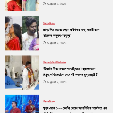
August 7, 2026
টলিপাড়া
বিনোদন
সাড়ে তিন বছরের প্রেম পরিণয়ের পথে, আংটি বদল
সারলেন অনুভব-অনুষ্কা
August 7, 2026
টলিপাড়া
ট্রেন্ডিং
বলিউড
বিনোদন
‘বিষয়টা নীরব রাখতে চেয়েছিলেন’! হাসপাতালে
মিঠুন,অভিনেতাকে দেখে কী বললেন মুখ্যমন্ত্রী ?
August 7, 2026
টলিপাড়া
বিনোদন
শূন্য থেকে ১০০ কোটি! দেবের ‘দাদাগিরি’র মঞ্চে উঠে এল