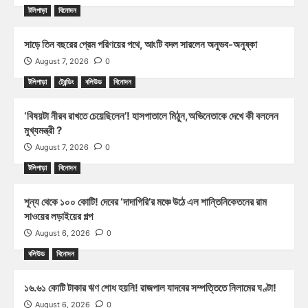
টলিপাড়া
বিনোদন
সাড়ে তিন বছরের প্রেম পরিণয়ের পথে, আংটি বদল সারলেন অনুভব-অনুষ্কা
August 7, 2026
0
টলিপাড়া
ট্রেন্ডিং
বলিউড
বিনোদন
‘বিষয়টা নীরব রাখতে চেয়েছিলেন’! হাসপাতালে মিঠুন,অভিনেতাকে দেখে কী বললেন
মুখ্যমন্ত্রী ?
August 7, 2026
0
টলিপাড়া
বিনোদন
শূন্য থেকে ১০০ কোটি! দেবের ‘দাদাগিরি’র মঞ্চে উঠে এল শান্তিনিকেতনের রাম
সাওয়ের লড়াইয়ের গল্প
August 6, 2026
0
বলিউড
বিনোদন
১৬.৬১ কোটি টাকার ঋণ শোধ হয়নি! রাজপাল যাদবের সম্পত্তিতে নিলামের ঘণ্টা!
August 6, 2026
0