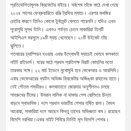
প্রতিযোগিতামূলক ক্রিকেটের বাইরে। সর্বশেষ তাঁকে মাঠে দেখা গেছে
২০২৪ সালের ফেব্রুয়ারিতে রঞ্জি ট্রফির ম্যাচে। এরপর কবজির
চোটের কারণে তিনিও কোনো টুর্নামেন্ট খেলতে পারেননি। যদিও এখন
পুরোপুরি সুস্থ তিনি। এখনও পর্যন্ত চেতন সাকারিয়া তিনটি
আইপিএল মরসুমে ১৯টি ম্যাচ খেলেছেন। ২০টি উইকেট তাঁর
ঝুলিতে।
গতবারের চ্যাম্পিয়ন হওয়ায় এবার উদ্বোধনী ম্যাচেই খেলবে কলকাতা
নাইট রাইডার্স। ঘরের মাঠে প্রথম প্রতিপক্ষ বিরাট কোহলির মতো
তারকার সঙ্গে। ২২ মার্চ ইডেনে মুখোমুখি হবে কেকেআর ও আরসিবি।
এবার কেকেআরের ব্যাটন অভিজ্ঞ ক্রিকেটার অজিঙ্কা রাহানের হাতে।
নেই গৌতম গম্ভীরও। কলকাতাতে জোরদার অনুশীলনও চলছে
শাহরুখের টিমের। উমরান মালিক না থাকায় পেস বোলিংয়ে চিন্তা
বাড়বে স্বাভাবিক। দলে প্রধান ভারতীয় পেসার হর্ষিত রানা। বৈভব
আরোরা, সাকারিয়া দলে আছেন কিন্তু তাদের অভিজ্ঞতা কম। রয়েছেন
বিদেশি নরখিয়া।এবার নাইট শিবিরে তিনিই মূল বিদেশি পেসার।