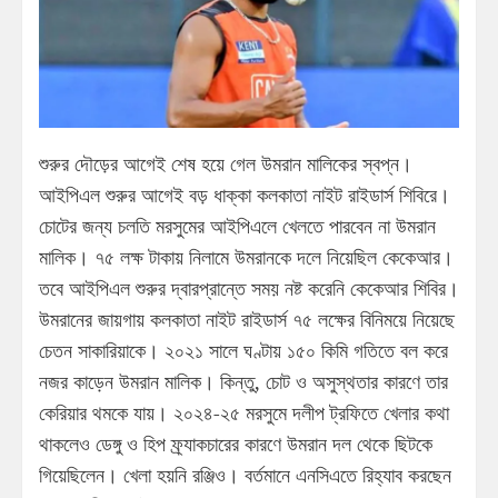
শুরুর দৌড়ের আগেই শেষ হয়ে গেল উমরান মালিকের স্বপ্ন।
আইপিএল শুরুর আগেই বড় ধাক্কা কলকাতা নাইট রাইডার্স শিবিরে।
চোটের জন্য চলতি মরসুমের আইপিএলে খেলতে পারবেন না উমরান
মালিক। ৭৫ লক্ষ টাকায় নিলামে উমরানকে দলে নিয়েছিল কেকেআর।
তবে আইপিএল শুরুর দ্বারপ্রান্তে সময় নষ্ট করেনি কেকেআর শিবির।
উমরানের জায়গায় কলকাতা নাইট রাইডার্স ৭৫ লক্ষের বিনিময়ে নিয়েছে
চেতন সাকারিয়াকে। ২০২১ সালে ঘণ্টায় ১৫০ কিমি গতিতে বল করে
নজর কাড়েন উমরান মালিক। কিন্তু, চোট ও অসুস্থতার কারণে তার
কেরিয়ার থমকে যায়। ২০২৪-২৫ মরসুমে দলীপ ট্রফিতে খেলার কথা
থাকলেও ডেঙ্গু ও হিপ ফ্র্যাকচারের কারণে উমরান দল থেকে ছিটকে
গিয়েছিলেন। খেলা হয়নি রঞ্জিও। বর্তমানে এনসিএতে রিহ্যাব করছেন